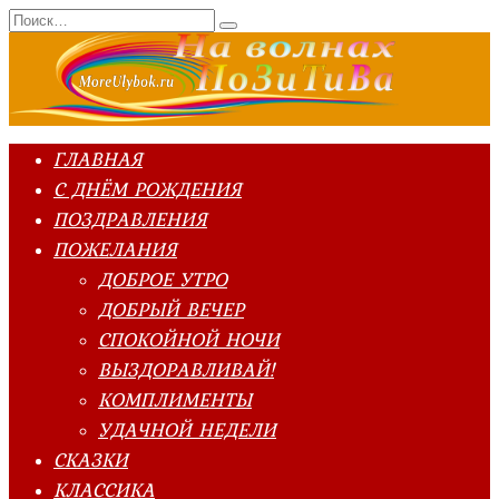
Перейти
Search
к
for:
содержанию
ГЛАВНАЯ
С ДНЁМ РОЖДЕНИЯ
ПОЗДРАВЛЕНИЯ
ПОЖЕЛАНИЯ
ДОБРОЕ УТРО
ДОБРЫЙ ВЕЧЕР
СПОКОЙНОЙ НОЧИ
ВЫЗДОРАВЛИВАЙ!
КОМПЛИМЕНТЫ
УДАЧНОЙ НЕДЕЛИ
СКАЗКИ
КЛАССИКА