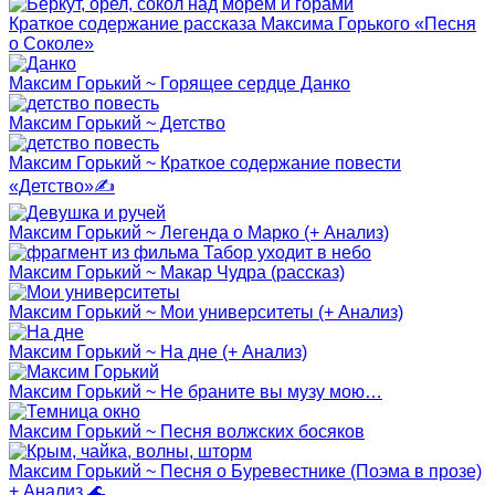
Краткое содержание рассказа Максима Горького «Песня
о Соколе»
Максим Горький ~ Горящее сердце Данко
Максим Горький ~ Детство
Максим Горький ~ Краткое содержание повести
«Детство»✍
Максим Горький ~ Легенда о Марко (+ Анализ)
Максим Горький ~ Макар Чудра (рассказ)
Максим Горький ~ Мои университеты (+ Анализ)
Максим Горький ~ На дне (+ Анализ)
Максим Горький ~ Не браните вы музу мою…
Максим Горький ~ Песня волжских босяков
Максим Горький ~ Песня о Буревестнике (Поэма в прозе)
+ Анализ 🌊