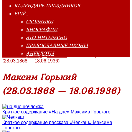
КАЛЕНДАРЬ ПРАЗДНИКОВ
ЕЩЁ…
СБОРНИКИ
БИОГРАФИИ
ЭТО ИНТЕРЕСНО
ПРАВОСЛАВНЫЕ ИКОНЫ
АНЕКДОТЫ
Главная страница
»
Классика
»
Максим Горький
(28.03.1868 — 18.06.1936)
Максим Горький
(28.03.1868 — 18.06.1936)
Краткое содержание «На дне» Максима Горького
Краткое содержание рассказа «Челкаш» Максима
Горького