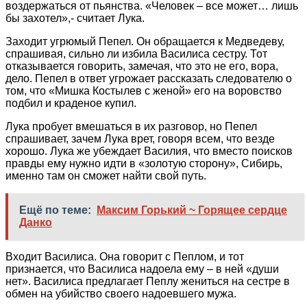
воздержаться от пьянства. «Человек – все может… лишь
бы захотел»,- считает Лука.
Заходит угрюмый Пепел. Он обращается к Медведеву,
спрашивая, сильно ли избила Василиса сестру. Тот
отказывается говорить, замечая, что это не его, вора,
дело. Пепел в ответ угрожает рассказать следователю о
том, что «Мишка Костылев с женой» его на воровство
подбил и краденое купил.
Лука пробует вмешаться в их разговор, но Пепел
спрашивает, зачем Лука врет, говоря всем, что везде
хорошо. Лука же убеждает Василия, что вместо поисков
правды ему нужно идти в «золотую сторону», Сибирь,
именно там он сможет найти свой путь.
Ещё по теме:
Максим Горький ~ Горящее сердце
Данко
Входит Василиса. Она говорит с Пеплом, и тот
признается, что Василиса надоела ему – в ней «души
нет». Василиса предлагает Пеплу жениться на сестре в
обмен на убийство своего надоевшего мужа.