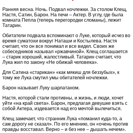
Ранняя весна. Ночь. Подвал ночлежки. За столом Клещ,
Настя, Сатин, Барон. На печи – Актер. В углу, где была
комната Пепла (теперь перегородки сломаны), лежит
Татарин.
Обитатели подвала вспоминают о Луке, который исчез во
время суматохи вокруг Наташи и Костылева. Настя
считает, что он все понимал и все видел. Своих же
собеседников называл «ржавчиной». Клещ соглашается
– старик хороший, жалостливый. Татарин считает, что
Лука жил по закону «Не обижай человека».
Для Сатина «старикан» «как мякиш для беззубых», к
тому же Лука смутил умы обитателей ночлежки.
Барон называет Луку шарлатаном.
Настя, которой стали противны, и жизнь, и люди, хочет
уйти «на край света». Барон, предлагая девушке взять с
собой Актера, издевается над его мечтой вылечиться.
Клещ замечает, что странник Лука «поманил куда-то, а
сам дорогу не сказал». По его мнению, он «очень против
правды восставал. Верно – и без нее – дышать нечем».