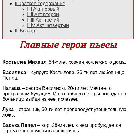
II
Краткое содержание
II.I
Акт первый
II.II
Акт второй
II.III
Акт третий
II.IV
Акт четвертый
III
Вывод
Главные герои пьесы
Костылев Михаил
, 54-х лет, хозяин ночлежного дома.
Василиса
– супруга Костылева, 26-ти лет, любовница
Пепла.
Наташа
– сестра Василисы, 20-ти лет. Мечтает о
прекрасном будущем. Из-за побоев сестры попадает в
больницу, выйдя из нее, исчезает.
Лука
– странник, 60-ти лет, проповедует утешительную
ложь.
Васька Пепел
– вор, 28-ми лет, в нем пробуждается
стремление изменить свою жизнь.