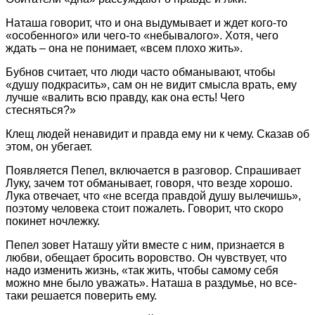
Наташа говорит, что и она выдумывает и ждет кого-то
«особенного» или чего-то «небывалого». Хотя, чего
ждать – она не понимает, «всем плохо жить».
Бубнов считает, что люди часто обманывают, чтобы
«душу подкрасить», сам он не видит смысла врать, ему
лучше «валить всю правду, как она есть! Чего
стесняться?»
Клещ людей ненавидит и правда ему ни к чему. Сказав об
этом, он убегает.
Появляется Пепел, включается в разговор. Спрашивает
Луку, зачем тот обманывает, говоря, что везде хорошо.
Лука отвечает, что «не всегда правдой душу вылечишь»,
поэтому человека стоит пожалеть. Говорит, что скоро
покинет ночлежку.
Пепел зовет Наташу уйти вместе с ним, признается в
любви, обещает бросить воровство. Он чувствует, что
надо изменить жизнь, «так жить, чтобы самому себя
можно мне было уважать». Наташа в раздумье, но все-
таки решается поверить ему.