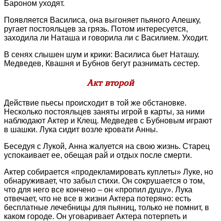
Бароном уходят.
Появляется Василиса, она выгоняет пьяного Алешку,
ругает постояльцев за грязь. Потом интересуется,
заходила ли Наташа и говорила ли с Василием. Уходит.
В сенях слышен шум и крики: Василиса бьет Наташу.
Медведев, Квашня и Бубнов бегут разнимать сестер.
Акт второй
Действие пьесы происходит в той же обстановке.
Несколько постояльцев заняты игрой в карты, за ними
наблюдают Актер и Клещ. Медведев с Бубновым играют
в шашки. Лука сидит возле кровати Анны.
Беседуя с Лукой, Анна жалуется на свою жизнь. Старец
успокаивает ее, обещая рай и отдых после смерти.
Актер собирается «продекламировать куплеты» Луке, но
обнаруживает, что забыл стихи. Он сокрушается о том,
что для него все кончено – он «пропил душу». Лука
отвечает, что не все в жизни Актера потеряно: есть
бесплатные лечебницы для пьяниц, только не помнит, в
каком городе. Он уговаривает Актера потерпеть и