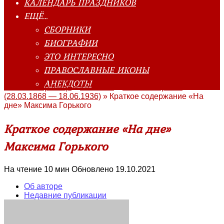
КАЛЕНДАРЬ ПРАЗДНИКОВ
ЕЩЁ…
СБОРНИКИ
БИОГРАФИИ
ЭТО ИНТЕРЕСНО
ПРАВОСЛАВНЫЕ ИКОНЫ
АНЕКДОТЫ
Главная страница
»
Классика
»
Максим Горький
(28.03.1868 — 18.06.1936)
»
Краткое содержание «На
дне» Максима Горького
Краткое содержание «На дне»
Максима Горького
На чтение
10 мин
Обновлено
19.10.2021
Об авторе
Недавние публикации