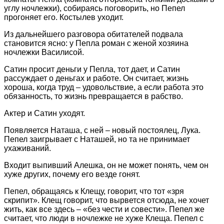
углу ночлежки), собираясь поговорить, но Пепел
прогоняет его. Костылев уходит.
Из дальнейшего разговора обитателей подвала
становится ясно: у Пепла роман с женой хозяина
ночлежки Василисой.
Сатин просит деньги у Пепла, тот дает, и Сатин
рассуждает о деньгах и работе. Он считает, жизнь
хороша, когда труд – удовольствие, а если работа это
обязанность, то жизнь превращается в рабство.
Актер и Сатин уходят.
Появляется Наташа, с ней – новый постоялец, Лука.
Пепел заигрывает с Наташей, но та не принимает
ухаживаний.
Входит выпивший Алешка, он не может понять, чем он
хуже других, почему его везде гонят.
Пепел, обращаясь к Клещу, говорит, что тот «зря
скрипит». Клещ говорит, что вырвется отсюда, не хочет
жить, как все здесь – «без чести и совести». Пепел же
считает, что люди в ночлежке не хуже Клеща. Пепел с