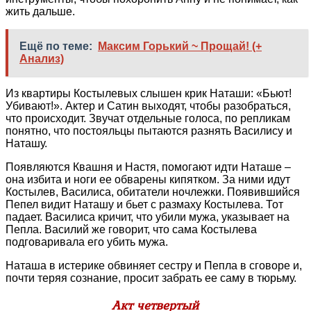
жить дальше.
Ещё по теме:
Максим Горький ~ Прощай! (+
Анализ)
Из квартиры Костылевых слышен крик Наташи: «Бьют!
Убивают!». Актер и Сатин выходят, чтобы разобраться,
что происходит. Звучат отдельные голоса, по репликам
понятно, что постояльцы пытаются разнять Василису и
Наташу.
Появляются Квашня и Настя, помогают идти Наташе –
она избита и ноги ее обварены кипятком. За ними идут
Костылев, Василиса, обитатели ночлежки. Появившийся
Пепел видит Наташу и бьет с размаху Костылева. Тот
падает. Василиса кричит, что убили мужа, указывает на
Пепла. Василий же говорит, что сама Костылева
подговаривала его убить мужа.
Наташа в истерике обвиняет сестру и Пепла в сговоре и,
почти теряя сознание, просит забрать ее саму в тюрьму.
Акт четвертый