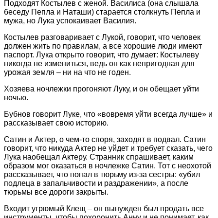
Подходят Костылев с женой. Василиса (она слышала
беседу Пепла и Наташи) старается столкнуть Пепла и
мужа, но Лука успокаивает Василия.
Костылев разговаривает с Лукой, говорит, что человек
должен жить по правилам, а все хорошие люди имеют
паспорт. Лука открыто говорит, что думает: Костылеву
никогда не измениться, ведь он как непригодная для
урожая земля – ни на что не годен.
Хозяева ночлежки прогоняют Луку, и он обещает уйти
ночью.
Бубнов говорит Луке, что «вовремя уйти всегда лучше» и
рассказывает свою историю.
Сатин и Актер, о чем-то споря, заходят в подвал. Сатин
говорит, что никуда Актер не уйдет и требует сказать, чего
Лука наобещал Актеру. Странник спрашивает, каким
образом мог оказаться в ночлежке Сатин. Тот с неохотой
рассказывает, что попал в тюрьму из-за сестры: «убил
подлеца в запальчивости и раздражении», а после
тюрьмы все дороги закрыты.
Входит угрюмый Клещ – он вынужден был продать все
инструменты, чтобы похоронить Анну и не понимает, как