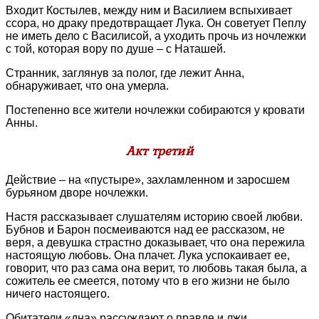
Входит Костылев, между ним и Василием вспыхивает
ссора, но драку предотвращает Лука. Он советует Пеплу
не иметь дело с Василисой, а уходить прочь из ночлежки
с той, которая вору по душе – с Наташей.
Странник, заглянув за полог, где лежит Анна,
обнаруживает, что она умерла.
Постепенно все жители ночлежки собираются у кровати
Анны.
Акт третий
Действие – на «пустыре», захламленном и заросшем
бурьяном дворе ночлежки.
Настя рассказывает слушателям историю своей любви.
Бубнов и Барон посмеиваются над ее рассказом, не
веря, а девушка страстно доказывает, что она пережила
настоящую любовь. Она плачет. Лука успокаивает ее,
говорит, что раз сама она верит, то любовь такая была, а
сожитель ее смеется, потому что в его жизни не было
ничего настоящего.
Обитатели «дна» рассуждают о правде и лжи.