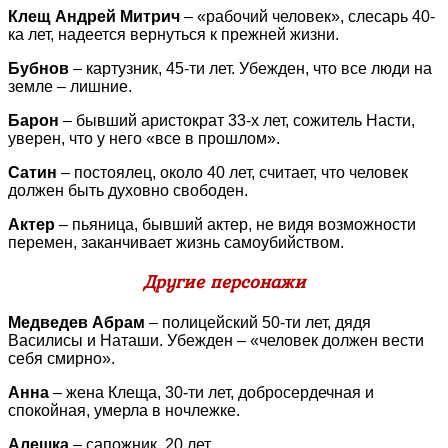
Клещ Андрей Митрич
– «рабочий человек», слесарь 40-
ка лет, надеется вернуться к прежней жизни.
Бубнов
– картузник, 45-ти лет. Убежден, что все люди на
земле – лишние.
Барон
– бывший аристократ 33-х лет, сожитель Насти,
уверен, что у него «все в прошлом».
Сатин
– постоялец, около 40 лет, считает, что человек
должен быть духовно свободен.
Актер
– пьяница, бывший актер, не видя возможности
перемен, заканчивает жизнь самоубийством.
Другие персонажи
Медведев Абрам
– полицейский 50-ти лет, дядя
Василисы и Наташи. Убежден – «человек должен вести
себя смирно».
Анна
– жена Клеща, 30-ти лет, добросердечная и
спокойная, умерла в ночлежке.
Алешка
– сапожник, 20 лет.