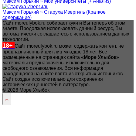
Максим Горький ~ Мои университеты (+ Анализ)
Максим Горький ~ Старуха Изергиль (Краткое
содержание)
Сайт moreulybok.ru собирает куки и Вы теперь об этом
знаете. Продолжая использовать данный ресурс, Вы
автоматически соглашаетесь с использованием данных
технологий.
18+
Сайт moreulybok.ru может содержать контент, не
предназначенный для лиц младше 18 лет.
Все
размещённые на страницах сайта «
Море Улыбок
»
материалы предназначены исключительно для
свободного ознакомления. Вся информация
находящаяся на сайте взята из открытых источников.
Сайт создан исключительно для сохранения
исторических ценностей в литературе.
© 2026 Море Улыбок