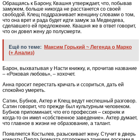
Обращаясь к Барону, Квашня утверждает, что, побывав
замужем, больше никогда не расстанется со своей
свободой. Клещ поддразнивает женщину словами о том,
что она врет и рада будет идти замуж за Медведева,
сделавшего ей предложение. Квашня же в ответ говорит,
что он довел жену до полусмерти.
Ещё по теме:
Максим Горький ~ Легенда о Марко
(+ Анализ)
Барон, выхватывая у Насти книжку, и, прочитав название
– «Роковая любовь», – хохочет.
Анна просит перестать кричать и ссориться, дать ей
спокойно умереть.
Сатин, Бубнов, Актер и Клещ ведут неспешный разговор.
Сатин говорит, что прежде был культурным человеком.
Бубнов припоминает, что его профессия – скорняк и
когда-то он имел «собственное заведение». Актер думает,
что главное в жизни не образование, а талант.
Появляется Костылев, разыскивает жену. Стучит в дверь
комнаты Пепла (комната отгорожена тонкими досками в