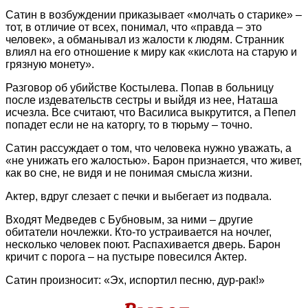
Сатин в возбуждении приказывает «молчать о старике» –
тот, в отличие от всех, понимал, что «правда – это
человек», а обманывал из жалости к людям. Странник
влиял на его отношение к миру как «кислота на старую и
грязную монету».
Разговор об убийстве Костылева. Попав в больницу
после издевательств сестры и выйдя из нее, Наташа
исчезла. Все считают, что Василиса выкрутится, а Пепел
попадет если не на каторгу, то в тюрьму – точно.
Сатин рассуждает о том, что человека нужно уважать, а
«не унижать его жалостью». Барон признается, что живет,
как во сне, не видя и не понимая смысла жизни.
Актер, вдруг слезает с печки и выбегает из подвала.
Входят Медведев с Бубновым, за ними – другие
обитатели ночлежки. Кто-то устраивается на ночлег,
несколько человек поют. Распахивается дверь. Барон
кричит с порога – на пустыре повесился Актер.
Сатин произносит: «Эх, испортил песню, дур-рак!»