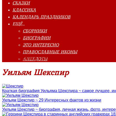
СКАЗКИ
КЛАССИКА
КАЛЕНДАРЬ ПРАЗДНИКОВ
ЕЩЁ…
СБОРНИКИ
БИОГРАФИИ
ЭТО ИНТЕРЕСНО
ПРАВОСЛАВНЫЕ ИКОНЫ
АНЕКДОТЫ
Главная страница
»
Мировая классика
»
Уильям Шекспир
Уильям Шекспир
Краткая биография Уильяма Шекспира ~ самое лучшее, и
Уильям Шекспир ~ 29 Интересных фактов из жизни
Уильям Шекспир ~ биография, личная жизнь, фото, интер