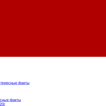
нтересные факты
есные факты