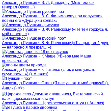
Александр Пушкин ~ В. Л. Давыдову (Меж тем как
генерал Орлов…)
Александр Пушкин ~ В. С. Филимонову при получении
поэмы его «Дурацкий колпак»
Александр Пушкин ~ В. Ф. Раевскому («Не тем горжусь я,
мой певец…»)
Александр Пушкин ~ В. Ф. Раевскому («Ты прав, мой друг
— напрасно я презрел…»)
Александр Пушкин ~ К Маше («Вчера мне Маша
приказала…»)
Александр Пушкин ~ К Наталье («Так и мне узнать
случилось…») (+ Анализ)
Александр Пушкин ~ Ответ (Я вас узнал, о мой оракул!) (+
Анализ) ✍✨
Александр Пушкин ~ Царскосельская статуя (+ Анализ)