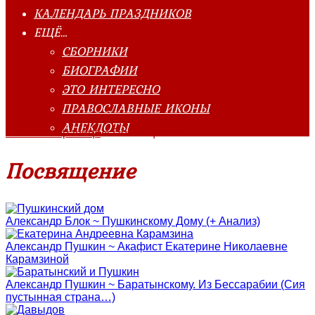
КАЛЕНДАРЬ ПРАЗДНИКОВ
ЕЩЁ…
СБОРНИКИ
БИОГРАФИИ
ЭТО ИНТЕРЕСНО
ПРАВОСЛАВНЫЕ ИКОНЫ
АНЕКДОТЫ
Главная страница
»
Посвящение
Посвящение
Александр Блок ~ Пушкинскому Дому (+ Анализ)
Александр Пушкин ~ Акафист Екатерине Николаевне
Карамзиной
Александр Пушкин ~ Баратынскому. Из Бессарабии (Сия
пустынная страна…)