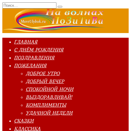
Перейти
Search
к
for:
содержанию
ГЛАВНАЯ
С ДНЁМ РОЖДЕНИЯ
ПОЗДРАВЛЕНИЯ
ПОЖЕЛАНИЯ
ДОБРОЕ УТРО
ДОБРЫЙ ВЕЧЕР
СПОКОЙНОЙ НОЧИ
ВЫЗДОРАВЛИВАЙ!
КОМПЛИМЕНТЫ
УДАЧНОЙ НЕДЕЛИ
СКАЗКИ
КЛАССИКА