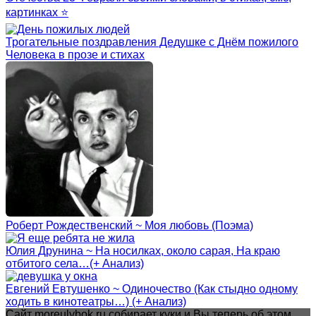
картинках ⭐
Трогательные поздравления Дедушке с Днём пожилого
Человека в прозе и стихах
Роберт Рождественский ~ Моя любовь (Поэма)
Юлия Друнина ~ На носилках, около сарая, На краю
отбитого села…(+ Анализ)
Евгений Евтушенко ~ Одиночество (Как стыдно одному
ходить в кинотеатры…) (+ Анализ)
Сайт moreulybok.ru собирает куки и Вы теперь об этом