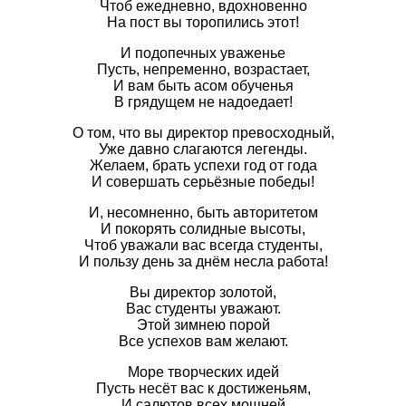
Чтоб ежедневно, вдохновенно
На пост вы торопились этот!
И подопечных уваженье
Пусть, непременно, возрастает,
И вам быть асом обученья
В грядущем не надоедает!
О том, что вы директор превосходный,
Уже давно слагаются легенды.
Желаем, брать успехи год от года
И совершать серьёзные победы!
И, несомненно, быть авторитетом
И покорять солидные высоты,
Чтоб уважали вас всегда студенты,
И пользу день за днём несла работа!
Вы директор золотой,
Вас студенты уважают.
Этой зимнею порой
Все успехов вам желают.
Море творческих идей
Пусть несёт вас к достиженьям,
И салютов всех мощней