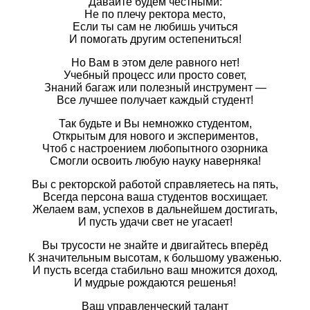
Давайте будем честными:
Не по плечу ректора место,
Если ты сам не любишь учиться
И помогать другим остепениться!
Но Вам в этом деле равного нет!
Учебный процесс или просто совет,
Знаний багаж или полезный инструмент —
Все лучшее получает каждый студент!
Так будьте и Вы немножко студентом,
Открытым для нового и экспериментов,
Чтоб с настроением любопытного озорника
Смогли освоить любую науку наверняка!
Вы с ректорской работой справляетесь на пять,
Всегда персона ваша студентов восхищает.
Желаем вам, успехов в дальнейшем достигать,
И пусть удачи свет не угасает!
Вы трусости не знайте и двигайтесь вперёд
К значительным высотам, к большому уваженью.
И пусть всегда стабильно ваш множится доход,
И мудрые рождаются решенья!
Ваш управленческий талант