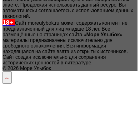
знаете. Продолжая использовать данный ресурс, Вы
автоматически соглашаетесь с использованием данных
технологий.
18+
Сайт moreulybok.ru может содержать контент, не
предназначенный для лиц младше 18 лет.
Все
размещённые на страницах сайта «
Море Улыбок
»
материалы предназначены исключительно для
свободного ознакомления. Вся информация
находящаяся на сайте взята из открытых источников.
Сайт создан исключительно для сохранения
исторических ценностей в литературе.
© 2026 Море Улыбок