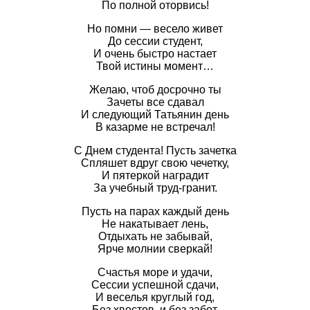
По полной оторвись!
Но помни — весело живет
До сессии студент,
И очень быстро настает
Твой истины момент…
Желаю, чтоб досрочно ты
Зачеты все сдавал
И следующий Татьянин день
В казарме не встречал!
С Днем студента! Пусть зачетка
Спляшет вдруг свою чечетку,
И пятеркой наградит
За учебный труд-гранит.
Пусть на парах каждый день
Не накатывает лень,
Отдыхать не забывай,
Ярче молнии сверкай!
Счастья море и удачи,
Сессии успешной сдачи,
И веселья круглый год,
Без хвостов, и без забот.