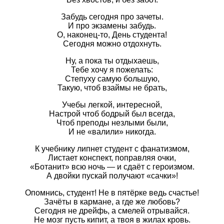
Забудь сегодня про зачеты.
И про экзамены забудь.
О, наконец-то, День студента!
Сегодня можно отдохнуть.
Ну, а пока ты отдыхаешь,
Тебе хочу я пожелать:
Степуху самую большую,
Такую, чтоб взаймы не брать,
Учебы легкой, интересной,
Настрой чтоб бодрый был всегда,
Чтоб преподы незлыми были,
И не «валили» никогда.
К учебнику липнет студент с фанатизмом,
Листает конспект, поправляя очки,
«Ботанит» всю ночь — и сдаёт с героизмом.
А двойки пускай получают «сачки»!
Опомнись, студент! Не в пятёрке ведь счастье!
Зачёты в кармане, а где же любовь?
Сегодня не дрейфь, а смелей отрывайся.
Не мозг пусть кипит, а твоя в жилах кровь.