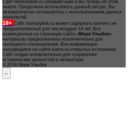
Сайт moreulybok.ru собирает куки и Вы теперь об этом
знаете. Продолжая использовать данный ресурс, Вы
автоматически соглашаетесь с использованием данных
технологий.
18+
Сайт moreulybok.ru может содержать контент, не
предназначенный для лиц младше 18 лет.
Все
размещённые на страницах сайта «
Море Улыбок
»
материалы предназначены исключительно для
свободного ознакомления. Вся информация
находящаяся на сайте взята из открытых источников.
Сайт создан исключительно для сохранения
исторических ценностей в литературе.
© 2026 Море Улыбок