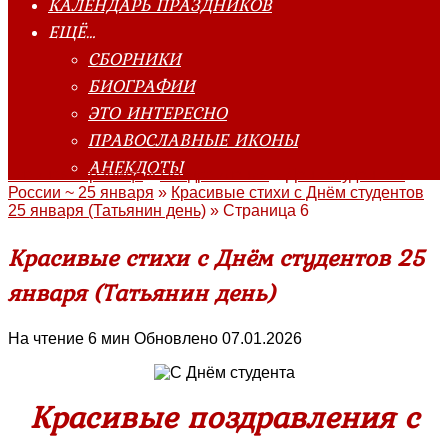
КАЛЕНДАРЬ ПРАЗДНИКОВ
ЕЩЁ…
СБОРНИКИ
БИОГРАФИИ
ЭТО ИНТЕРЕСНО
ПРАВОСЛАВНЫЕ ИКОНЫ
АНЕКДОТЫ
Главная страница
»
Поздравления
»
День студента в
России ~ 25 января
»
Красивые стихи с Днём студентов
25 января (Татьянин день)
»
Страница 6
Красивые стихи с Днём студентов 25
января (Татьянин день)
На чтение
6 мин
Обновлено
07.01.2026
Красивые поздравления с