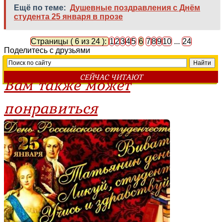
Ещё по теме:
Душевные поздравления с Днём
студента 25 января в прозе
Страницы ( 6 из 24 ):
1
2
3
4
5
6
7
8
9
10
...
24
Поделитесь с друзьями
СЕЙЧАС ЧИТАЮТ
Вам также может
понравиться