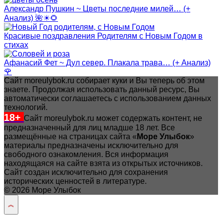
Александр Пушкин ~ Цветы последние милей… (+
Анализ) 🌺☀🌻
Красивые поздравления Родителям с Новым Годом в
стихах
Афанасий Фет ~ Дул север. Плакала трава… (+ Анализ)
🌹
Сайт moreulybok.ru собирает куки и Вы теперь об этом
знаете. Продолжая использовать данный ресурс, Вы
автоматически соглашаетесь с использованием данных
технологий.
18+
Сайт moreulybok.ru может содержать контент, не
предназначенный для лиц младше 18 лет.
Все
размещённые на страницах сайта «
Море Улыбок
»
материалы предназначены исключительно для
свободного ознакомления. Вся информация
находящаяся на сайте взята из открытых источников.
Сайт создан исключительно для сохранения
исторических ценностей в литературе.
© 2026 Море Улыбок