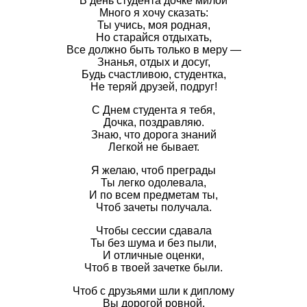
В день студента дочке милой
Много я хочу сказать:
Ты учись, моя родная,
Но старайся отдыхать,
Все должно быть только в меру —
Знанья, отдых и досуг,
Будь счастливою, студентка,
Не теряй друзей, подруг!
С Днем студента я тебя,
Дочка, поздравляю.
Знаю, что дорога знаний
Легкой не бывает.
Я желаю, чтоб преграды
Ты легко одолевала,
И по всем предметам ты,
Чтоб зачеты получала.
Чтобы сессии сдавала
Ты без шума и без пыли,
И отличные оценки,
Чтоб в твоей зачетке были.
Чтоб с друзьями шли к диплому
Вы дорогой ровной,