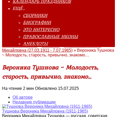
КАЛЕНДАРЬ ПРАЗДНИКОВ
ЕЩЁ…
СБОРНИКИ
БИОГРАФИИ
ЭТО ИНТЕРЕСНО
ПРАВОСЛАВНЫЕ ИКОНЫ
АНЕКДОТЫ
Главная страница
»
Классика
»
Тушнова Вероника
Михайловна (27.03.1911 - 7.07.1965)
»
Вероника Тушнова
~ Молодость, старость, привычно, знакомо…
Вероника Тушнова ~ Молодость,
старость, привычно, знакомо…
На чтение
2 мин
Обновлено
15.07.2025
Об авторе
Недавние публикации
Тушнова Вероника Михайловна (1911-1965)
Вероника Михайловна Тушнова — русская, советская