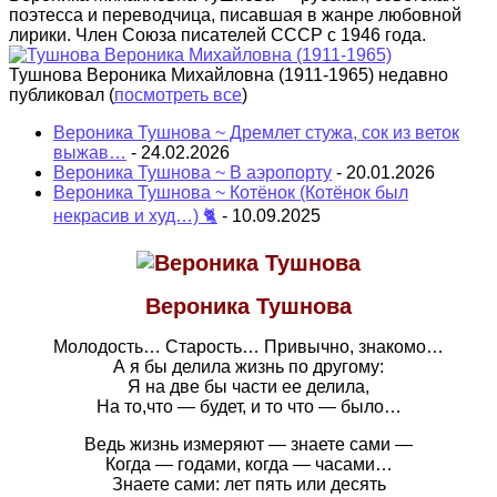
поэтесса и переводчица, писавшая в жанре любовной
лирики. Член Союза писателей СССР с 1946 года.
Тушнова Вероника Михайловна (1911-1965) недавно
публиковал
(
посмотреть все
)
Вероника Тушнова ~ Дремлет стужа, сок из веток
выжав…
- 24.02.2026
Вероника Тушнова ~ В аэропорту
- 20.01.2026
Вероника Тушнова ~ Котёнок (Котёнок был
некрасив и худ…) 🐈
- 10.09.2025
Вероника Тушнова
Молодость… Старость… Привычно, знакомо…
А я бы делила жизнь по другому:
Я на две бы части ее делила,
На то,что — будет, и то что — было…
Ведь жизнь измеряют — знаете сами —
Когда — годами, когда — часами…
Знаете сами: лет пять или десять