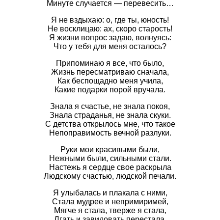
Минуте случается — перевесить…
Я не вздыхаю: о, где ты, юность!
Не восклицаю: ах, скоро старость!
Я жизни вопрос задаю, волнуясь:
Что у тебя для меня осталось?
Припоминаю я все, что было,
Жизнь пересматриваю сначала,
Как беспощадно меня учила,
Какие подарки порой вручала.
Знала я счастье, не знала покоя,
Знала страданья, не знала скуки.
С детства открылось мне, что такое
Непоправимость вечной разлуки.
Руки мои красивыми были,
Нежными были, сильными стали.
Настежь я сердце свое раскрыла
Людскому счастью, людской печали.
Я улыбалась и плакала с ними,
Стала мудрее и непримиримей,
Мягче я стала, тверже я стала,
Лгать и завидовать перестала.