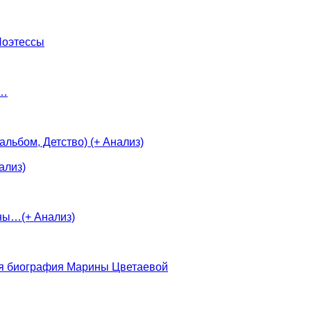
Поэтессы
и…
льбом, Детство) (+ Анализ)
ализ)
ины…(+ Анализ)
ая биография Марины Цветаевой