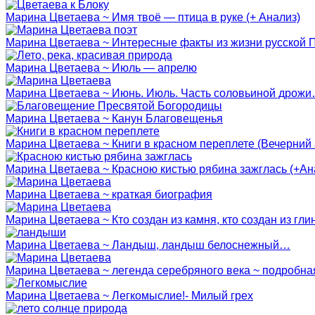
Марина Цветаева ~ Имя твоё — птица в руке (+ Анализ)
Марина Цветаева ~ Интересные факты из жизни русской 
Марина Цветаева ~ Июль — апрелю
Марина Цветаева ~ Июнь. Июль. Часть соловьиной дрож
Марина Цветаева ~ Канун Благовещенья
Марина Цветаева ~ Книги в красном переплете (Вечерний а
Марина Цветаева ~ Красною кистью рябина зажглась (+Ан
Марина Цветаева ~ краткая биография
Марина Цветаева ~ Кто создан из камня, кто создан из гл
Марина Цветаева ~ Ландыш, ландыш белоснежный…
Марина Цветаева ~ легенда серебряного века ~ подробн
Марина Цветаева ~ Легкомыслие!- Милый грех