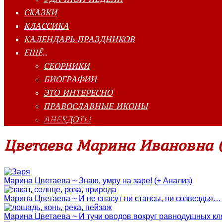
СКАЗКИ
КЛАССИКА
КАЛЕНДАРЬ ПРАЗДНИКОВ
ЕЩЁ…
СБОРНИКИ
БИОГРАФИИ
ЭТО ИНТЕРЕСНО
ПРАВОСЛАВНЫЕ ИКОНЫ
АНЕКДОТЫ
Главная страница
»
Классика
»
Цветаева Марина Ивановна
Цветаева Марина Ивановна (
Марина Цветаева ~ Знаю, умру на заре! (+ Анализ)
Марина Цветаева ~ И не спасут ни стансы, ни созвездья… 
Марина Цветаева ~ И тучи оводов вокруг равнодушных кл