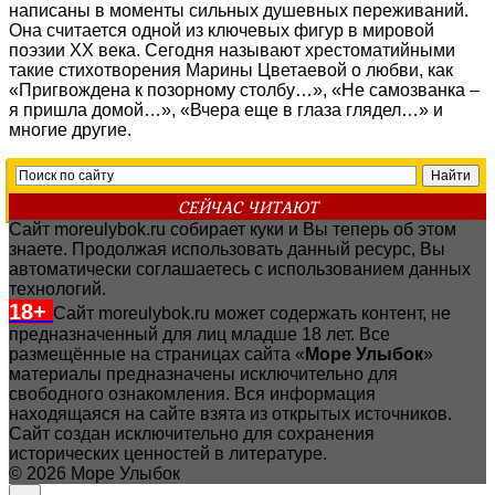
написаны в моменты сильных душевных переживаний.
Она считается одной из ключевых фигур в мировой
поэзии XX века. Сегодня называют хрестоматийными
такие стихотворения Марины Цветаевой о любви, как
«Пригвождена к позорному столбу…», «Не самозванка –
я пришла домой…», «Вчера еще в глаза глядел…» и
многие другие.
СЕЙЧАС ЧИТАЮТ
Сайт moreulybok.ru собирает куки и Вы теперь об этом
знаете. Продолжая использовать данный ресурс, Вы
автоматически соглашаетесь с использованием данных
технологий.
18+
Сайт moreulybok.ru может содержать контент, не
предназначенный для лиц младше 18 лет.
Все
размещённые на страницах сайта «
Море Улыбок
»
материалы предназначены исключительно для
свободного ознакомления. Вся информация
находящаяся на сайте взята из открытых источников.
Сайт создан исключительно для сохранения
исторических ценностей в литературе.
© 2026 Море Улыбок