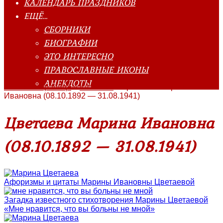
КАЛЕНДАРЬ ПРАЗДНИКОВ
ЕЩЁ…
СБОРНИКИ
БИОГРАФИИ
ЭТО ИНТЕРЕСНО
ПРАВОСЛАВНЫЕ ИКОНЫ
АНЕКДОТЫ
Главная страница
»
Классика
»
Цветаева Марина
Ивановна (08.10.1892 — 31.08.1941)
Цветаева Марина Ивановна
(08.10.1892 — 31.08.1941)
Афоризмы и цитаты Марины Ивановны Цветаевой
Загадка известного стихотворения Марины Цветаевой
«Мне нравится, что вы больны не мной»