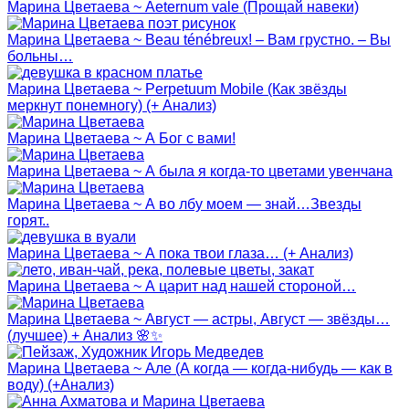
Марина Цветаева ~ Aeternum vale (Прощай навеки)
Марина Цветаева ~ Beau ténébreux! – Вам грустно. – Вы
больны…
Марина Цветаева ~ Perpetuum Mobile (Как звёзды
меркнут понемногу) (+ Анализ)
Марина Цветаева ~ А Бог с вами!
Марина Цветаева ~ А была я когда-то цветами увенчана
Марина Цветаева ~ А во лбу моем — знай…Звезды
горят..
Марина Цветаева ~ А пока твои глаза… (+ Анализ)
Марина Цветаева ~ А царит над нашей стороной…
Марина Цветаева ~ Август — астры, Август — звёзды…
(лучшее) + Анализ 🌸✨
Марина Цветаева ~ Але (А когда — когда-нибудь — как в
воду) (+Анализ)