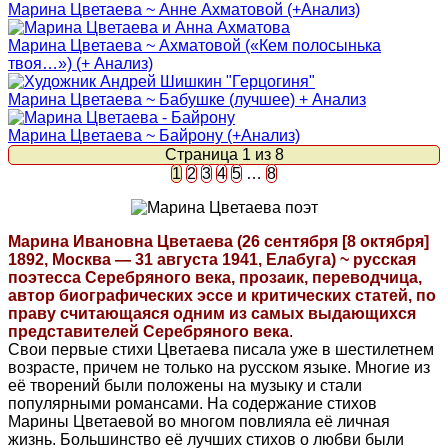
Марина Цветаева ~ Анне Ахматовой (+Анализ)
Марина Цветаева ~ Ахматовой («Кем полосынька
твоя…») (+ Анализ)
Марина Цветаева ~ Бабушке (лучшее) + Анализ
Марина Цветаева ~ Байрону (+Анализ)
Страница 1 из 8
1
2
3
4
5
…
8
Марина Ивановна Цветаева (26 сентября [8 октября]
1892, Москва — 31 августа 1941, Елабуга) ~ русская
поэтесса Серебряного века, прозаик, переводчица,
автор биографических эссе и критических статей, по
праву считающаяся одним из самых выдающихся
представителей Серебряного века
.
Свои первые стихи Цветаева писала уже в шестилетнем
возрасте, причем не только на русском языке. Многие из
её творений были положены на музыку и стали
популярными романсами. На содержание стихов
Марины Цветаевой во многом повлияла её личная
жизнь. Большинство её лучших стихов о любви были