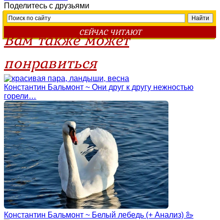
Поделитесь с друзьями
СЕЙЧАС ЧИТАЮТ
Вам также может
понравиться
Константин Бальмонт ~ Они друг к другу нежностью
горели…
Константин Бальмонт ~ Белый лебедь (+ Анализ) 🦢