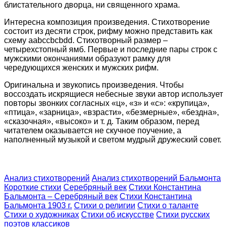
блистательного дворца, ни священного храма.
Интересна композиция произведения. Стихотворение
состоит из десяти строк, рифму можно представить как
схему aabccbcbdd. Стихотворный размер –
четырехстопный ямб. Первые и последние пары строк с
мужскими окончаниями образуют рамку для
чередующихся женских и мужских рифм.
Оригинальна и звукопись произведения. Чтобы
воссоздать искрящиеся небесные звуки автор использует
повторы звонких согласных «ц», «з» и «с»: «крупица»,
«птица», «зарница», «взрасти», «безмерные», «бездна»,
«сказочная», «высоко» и т. д. Таким образом, перед
читателем оказывается не скучное поучение, а
наполненный музыкой и светом мудрый дружеский совет.
Анализ стихотворений
Анализ стихотворений Бальмонта
Короткие стихи
Серебряный век
Стихи Константина
Бальмонта – Серебряный век
Стихи Константина
Бальмонта 1903 г.
Стихи о религии
Стихи о таланте
Стихи о художниках
Стихи об искусстве
Стихи русских
поэтов классиков