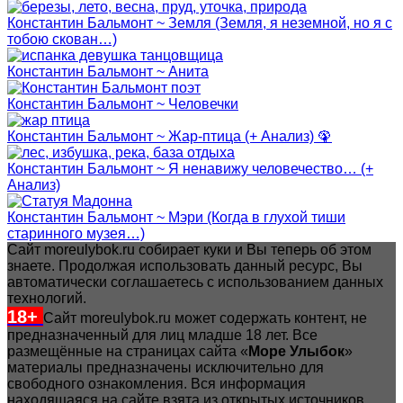
Константин Бальмонт ~ Земля (Земля, я неземной, но я с
тобою скован…)
Константин Бальмонт ~ Анита
Константин Бальмонт ~ Человечки
Константин Бальмонт ~ Жар-птица (+ Анализ) 🦚
Константин Бальмонт ~ Я ненавижу человечество… (+
Анализ)
Константин Бальмонт ~ Мэри (Когда в глухой тиши
старинного музея…)
Сайт moreulybok.ru собирает куки и Вы теперь об этом
знаете. Продолжая использовать данный ресурс, Вы
автоматически соглашаетесь с использованием данных
технологий.
18+
Сайт moreulybok.ru может содержать контент, не
предназначенный для лиц младше 18 лет.
Все
размещённые на страницах сайта «
Море Улыбок
»
материалы предназначены исключительно для
свободного ознакомления. Вся информация
находящаяся на сайте взята из открытых источников.