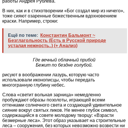
работы Андрея Рублева.
В них, как и в стихотворении «Бог создал мир из ничего»,
тоже сияют озаренные божественным вдохновением
краски. Например, строки:
Ещё по теме:
Константин Бальмонт ~
Безглагольность (Есть в Русской природе
усталая нежность..) (+ Анализ)
Где вечный облачный прибой
Бежит по бездне голубой.
рисуют в воображении лазурь, которую часто
использовали иконописцы, чтобы передать
многогранную глубину небес.
Слова «светит вольная зарница» немедленно
пробуждают образы позолоты, играющей всеми
оттенками солнечного света и создающей удивительное
сияние вокруг святых ликов. Не менее глубок символ,
содержащийся в совете молодому творцу: «Взрасти
безмерные леса». Этот образ указывает на строительные
леса – сооружения, без которых невозможно возвести ни