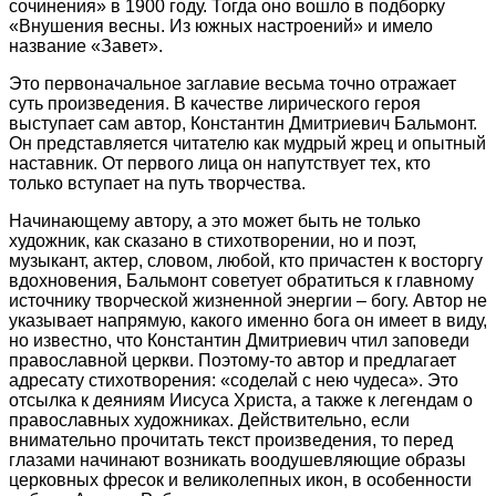
сочинения» в 1900 году. Тогда оно вошло в подборку
«Внушения весны. Из южных настроений» и имело
название «Завет».
Это первоначальное заглавие весьма точно отражает
суть произведения. В качестве лирического героя
выступает сам автор, Константин Дмитриевич Бальмонт.
Он представляется читателю как мудрый жрец и опытный
наставник. От первого лица он напутствует тех, кто
только вступает на путь творчества.
Начинающему автору, а это может быть не только
художник, как сказано в стихотворении, но и поэт,
музыкант, актер, словом, любой, кто причастен к восторгу
вдохновения, Бальмонт советует обратиться к главному
источнику творческой жизненной энергии – богу. Автор не
указывает напрямую, какого именно бога он имеет в виду,
но известно, что Константин Дмитриевич чтил заповеди
православной церкви. Поэтому-то автор и предлагает
адресату стихотворения: «соделай с нею чудеса». Это
отсылка к деяниям Иисуса Христа, а также к легендам о
православных художниках. Действительно, если
внимательно прочитать текст произведения, то перед
глазами начинают возникать воодушевляющие образы
церковных фресок и великолепных икон, в особенности