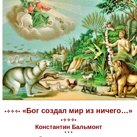
«Бог создал мир из ничего…»
•✧✧✧•
•✧✧✧•
Константин Бальмонт
* * *