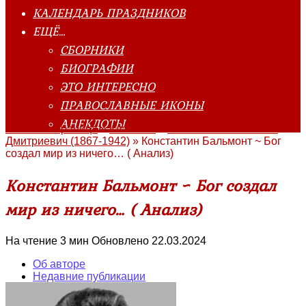
КАЛЕНДАРЬ ПРАЗДНИКОВ
ЕЩЁ…
СБОРНИКИ
БИОГРАФИИ
ЭТО ИНТЕРЕСНО
ПРАВОСЛАВНЫЕ ИКОНЫ
АНЕКДОТЫ
Главная страница
»
Классика
»
Бальмонт Константин
Дмитриевич (1867-1942)
»
Константин Бальмонт ~ Бог
создал мир из ничего… ( Анализ)
Константин Бальмонт ~ Бог создал
мир из ничего… ( Анализ)
На чтение
3 мин
Обновлено
22.03.2024
Об авторе
Недавние публикации