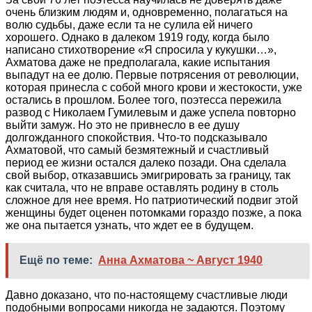
очень близким людям и, одновременно, полагаться на
волю судьбы, даже если та не сулила ей ничего
хорошего. Однако в далеком 1919 году, когда было
написано стихотворение «Я спросила у кукушки…»,
Ахматова даже не предполагала, какие испытания
выпадут на ее долю. Первые потрясения от революции,
которая принесла с собой много крови и жестокости, уже
остались в прошлом. Более того, поэтесса пережила
развод с Николаем Гумилевым и даже успела повторно
выйти замуж. Но это не привнесло в ее душу
долгожданного спокойствия. Что-то подсказывало
Ахматовой, что самый безмятежный и счастливый
период ее жизни остался далеко позади. Она сделала
свой выбор, отказавшись эмигрировать за границу, так
как считала, что не вправе оставлять родину в столь
сложное для нее время. Но патриотический подвиг этой
женщины будет оценен потомками гораздо позже, а пока
же она пытается узнать, что ждет ее в будущем.
Ещё по теме:
Анна Ахматова ~ Август 1940
Давно доказано, что по-настоящему счастливые люди
подобными вопросами никогда не задаются. Поэтому