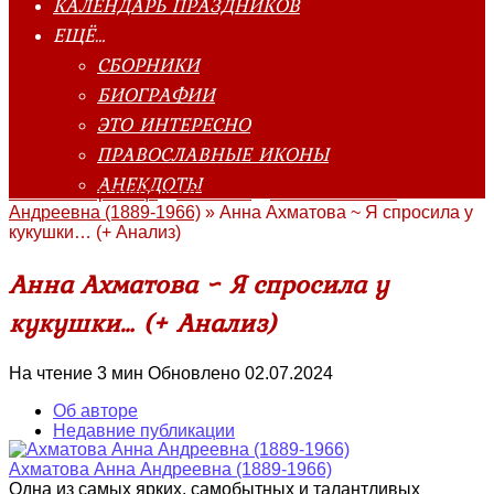
КАЛЕНДАРЬ ПРАЗДНИКОВ
ЕЩЁ…
СБОРНИКИ
БИОГРАФИИ
ЭТО ИНТЕРЕСНО
ПРАВОСЛАВНЫЕ ИКОНЫ
АНЕКДОТЫ
Главная страница
»
Классика
»
Ахматова Анна
Андреевна (1889-1966)
»
Анна Ахматова ~ Я спросила у
кукушки… (+ Анализ)
Анна Ахматова ~ Я спросила у
кукушки… (+ Анализ)
На чтение
3 мин
Обновлено
02.07.2024
Об авторе
Недавние публикации
Ахматова Анна Андреевна (1889-1966)
Одна из самых ярких, самобытных и талантливых