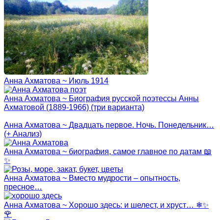
Анна Ахматова ~ Июль 1914
Анна Ахматова ~ Биография русской поэтессы Анны
Ахматовой (1889-1966) (три варианта)
Анна Ахматова ~ Двадцать первое. Ночь. Понедельник…
(+ Анализ)
Анна Ахматова ~ биография, самое главное по датам 📖
✨
Анна Ахматова ~ Вместо мудрости – опытность,
пресное…
Анна Ахматова ~ Хорошо здесь: и шелест, и хруст… ❄✨
🌹