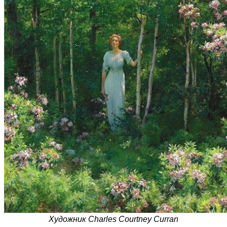
Художник Сharles Сourtney Сurran