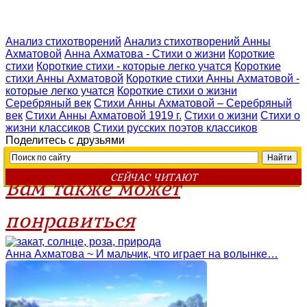
Анализ стихотворений
Анализ стихотворений Анны
Ахматовой
Анна Ахматова - Стихи о жизни
Короткие
стихи
Короткие стихи - которые легко учатся
Короткие
стихи Анны Ахматовой
Короткие стихи Анны Ахматовой -
которые легко учатся
Короткие стихи о жизни
Серебряный век
Стихи Анны Ахматовой – Серебряный
век
Стихи Анны Ахматовой 1919 г.
Стихи о жизни
Стихи о
жизни классиков
Стихи русских поэтов классиков
Поделитесь с друзьями
СЕЙЧАС ЧИТАЮТ
Вам также может
понравиться
Анна Ахматова ~ И мальчик, что играет на волынке…