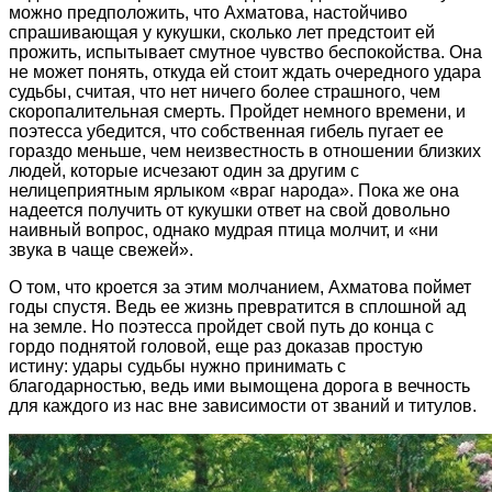
можно предположить, что Ахматова, настойчиво
спрашивающая у кукушки, сколько лет предстоит ей
прожить, испытывает смутное чувство беспокойства. Она
не может понять, откуда ей стоит ждать очередного удара
судьбы, считая, что нет ничего более страшного, чем
скоропалительная смерть. Пройдет немного времени, и
поэтесса убедится, что собственная гибель пугает ее
гораздо меньше, чем неизвестность в отношении близких
людей, которые исчезают один за другим с
нелицеприятным ярлыком «враг народа». Пока же она
надеется получить от кукушки ответ на свой довольно
наивный вопрос, однако мудрая птица молчит, и «ни
звука в чаще свежей».
О том, что кроется за этим молчанием, Ахматова поймет
годы спустя. Ведь ее жизнь превратится в сплошной ад
на земле. Но поэтесса пройдет свой путь до конца с
гордо поднятой головой, еще раз доказав простую
истину: удары судьбы нужно принимать с
благодарностью, ведь ими вымощена дорога в вечность
для каждого из нас вне зависимости от званий и титулов.