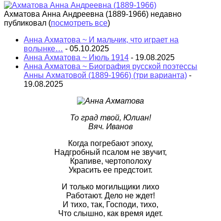
Ахматова Анна Андреевна (1889-1966) недавно
публиковал
(
посмотреть все
)
Анна Ахматова ~ И мальчик, что играет на
волынке…
- 05.10.2025
Анна Ахматова ~ Июль 1914
- 19.08.2025
Анна Ахматова ~ Биография русской поэтессы
Анны Ахматовой (1889-1966) (три варианта)
-
19.08.2025
То град твой, Юлиан!
Вяч. Иванов
Когда погребают эпоху,
Надгробный псалом не звучит,
Крапиве, чертополоху
Украсить ее предстоит.
И только могильщики лихо
Работают. Дело не ждет!
И тихо, так, Господи, тихо,
Что слышно, как время идет.