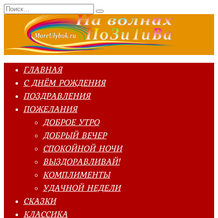
Перейти
Search
к
for:
содержанию
ГЛАВНАЯ
С ДНЁМ РОЖДЕНИЯ
ПОЗДРАВЛЕНИЯ
ПОЖЕЛАНИЯ
ДОБРОЕ УТРО
ДОБРЫЙ ВЕЧЕР
СПОКОЙНОЙ НОЧИ
ВЫЗДОРАВЛИВАЙ!
КОМПЛИМЕНТЫ
УДАЧНОЙ НЕДЕЛИ
СКАЗКИ
КЛАССИКА