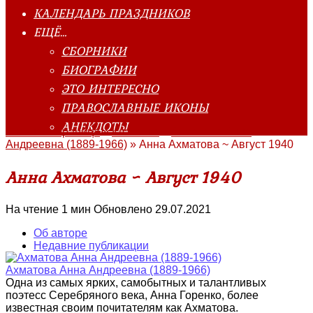
КАЛЕНДАРЬ ПРАЗДНИКОВ
ЕЩЁ…
СБОРНИКИ
БИОГРАФИИ
ЭТО ИНТЕРЕСНО
ПРАВОСЛАВНЫЕ ИКОНЫ
АНЕКДОТЫ
Главная страница
»
Классика
»
Ахматова Анна
Андреевна (1889-1966)
»
Анна Ахматова ~ Август 1940
Анна Ахматова ~ Август 1940
На чтение
1 мин
Обновлено
29.07.2021
Об авторе
Недавние публикации
Ахматова Анна Андреевна (1889-1966)
Одна из самых ярких, самобытных и талантливых
поэтесс Серебряного века, Анна Горенко, более
известная своим почитателям как Ахматова.