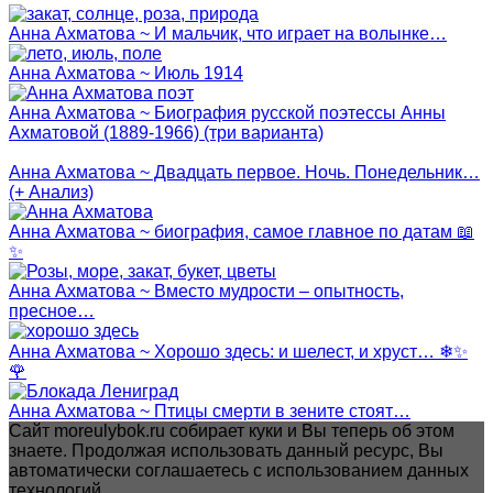
Анна Ахматова ~ И мальчик, что играет на волынке…
Анна Ахматова ~ Июль 1914
Анна Ахматова ~ Биография русской поэтессы Анны
Ахматовой (1889-1966) (три варианта)
Анна Ахматова ~ Двадцать первое. Ночь. Понедельник…
(+ Анализ)
Анна Ахматова ~ биография, самое главное по датам 📖
✨
Анна Ахматова ~ Вместо мудрости – опытность,
пресное…
Анна Ахматова ~ Хорошо здесь: и шелест, и хруст… ❄✨
🌹
Анна Ахматова ~ Птицы смерти в зените стоят…
Сайт moreulybok.ru собирает куки и Вы теперь об этом
знаете. Продолжая использовать данный ресурс, Вы
автоматически соглашаетесь с использованием данных
технологий.