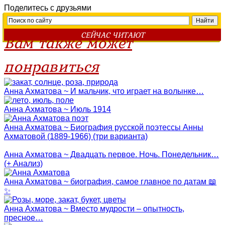
Поделитесь с друзьями
СЕЙЧАС ЧИТАЮТ
Вам также может
понравиться
Анна Ахматова ~ И мальчик, что играет на волынке…
Анна Ахматова ~ Июль 1914
Анна Ахматова ~ Биография русской поэтессы Анны
Ахматовой (1889-1966) (три варианта)
Анна Ахматова ~ Двадцать первое. Ночь. Понедельник…
(+ Анализ)
Анна Ахматова ~ биография, самое главное по датам 📖
✨
Анна Ахматова ~ Вместо мудрости – опытность,
пресное…