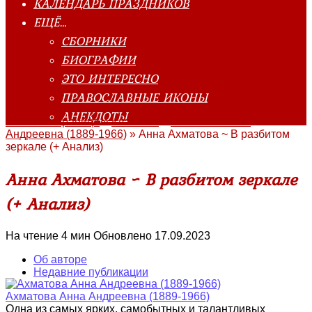
КАЛЕНДАРЬ ПРАЗДНИКОВ
ЕЩЁ…
СБОРНИКИ
БИОГРАФИИ
ЭТО ИНТЕРЕСНО
ПРАВОСЛАВНЫЕ ИКОНЫ
АНЕКДОТЫ
Главная страница
»
Классика
»
Ахматова Анна
Андреевна (1889-1966)
»
Анна Ахматова ~ В разбитом
зеркале (+ Анализ)
Анна Ахматова ~ В разбитом зеркале
(+ Анализ)
На чтение
4 мин
Обновлено
17.09.2023
Об авторе
Недавние публикации
Ахматова Анна Андреевна (1889-1966)
Одна из самых ярких, самобытных и талантливых