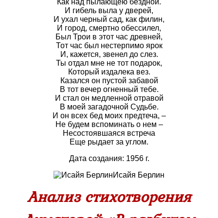
Как над пылающею бездной.
И гибель выла у дверей,
И ухал черный сад, как филин,
И город, смертно обессилел,
Был Трои в этот час древней,
Тот час был нестерпимо ярок
И, кажется, звенел до слез.
Ты отдал мне не тот подарок,
Который издалека вез.
Казался он пустой забавой
В тот вечер огненный тебе.
И стал он медленной отравой
В моей загадочной Судьбе.
И он всех бед моих предтеча, –
Не будем вспоминать о нем –
Несостоявшаяся встреча
Еще рыдает за углом.
Дата создания: 1956 г.
Исайя Берлин
Анализ стихотворения