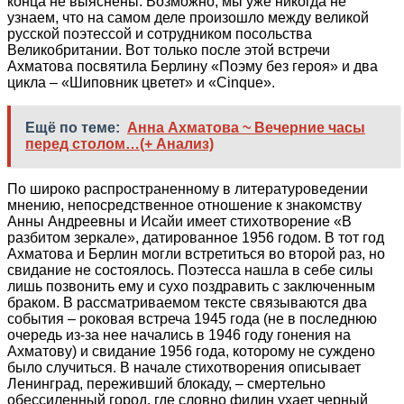
конца не выяснены. Возможно, мы уже никогда не
узнаем, что на самом деле произошло между великой
русской поэтессой и сотрудником посольства
Великобритании. Вот только после этой встречи
Ахматова посвятила Берлину «Поэму без героя» и два
цикла – «Шиповник цветет» и «Cinque».
Ещё по теме:
Анна Ахматова ~ Вечерние часы
перед столом…(+ Анализ)
По широко распространенному в литературоведении
мнению, непосредственное отношение к знакомству
Анны Андреевны и Исайи имеет стихотворение «В
разбитом зеркале», датированное 1956 годом. В тот год
Ахматова и Берлин могли встретиться во второй раз, но
свидание не состоялось. Поэтесса нашла в себе силы
лишь позвонить ему и сухо поздравить с заключенным
браком. В рассматриваемом тексте связываются два
события – роковая встреча 1945 года (не в последнюю
очередь из-за нее начались в 1946 году гонения на
Ахматову) и свидание 1956 года, которому не суждено
было случиться. В начале стихотворения описывает
Ленинград, переживший блокаду, – смертельно
обессиленный город, где словно филин ухает черный