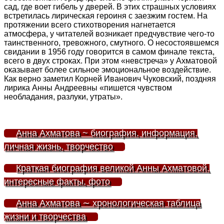
сад, где воет гибель у дверей. В этих страшных условиях
встретилась лирическая героиня с заезжим гостем. На
протяжении всего стихотворения нагнетается
атмосфера, у читателей возникает предчувствие чего-то
таинственного, тревожного, смутного. О несостоявшемся
свидании в 1956 году говорится в самом финале текста,
всего в двух строках. При этом «невстреча» у Ахматовой
оказывает более сильное эмоциональное воздействие.
Как верно заметил Корней Иванович Чуковский, поздняя
лирика Анны Андреевны «пишется чувством
необладания, разлуки, утраты».
Анна Ахматова ~ биография, информация,
личная жизнь, творчество
Краткая биография великой Анны Ахматовой,
интересные факты, фото
Анна Ахматова ∼ хронологическая таблица
жизни и творчества