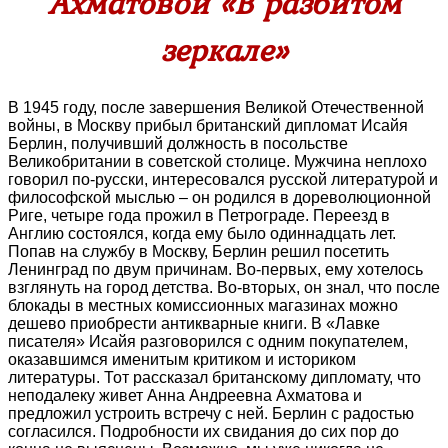
Ахматовой «В разбитом
зеркале»
В 1945 году, после завершения Великой Отечественной
войны, в Москву прибыл британский дипломат Исайя
Берлин, получивший должность в посольстве
Великобритании в советской столице. Мужчина неплохо
говорил по-русски, интересовался русской литературой и
философской мыслью – он родился в дореволюционной
Риге, четыре года прожил в Петрограде. Переезд в
Англию состоялся, когда ему было одиннадцать лет.
Попав на службу в Москву, Берлин решил посетить
Ленинград по двум причинам. Во-первых, ему хотелось
взглянуть на город детства. Во-вторых, он знал, что после
блокады в местных комиссионных магазинах можно
дешево приобрести антикварные книги. В «Лавке
писателя» Исайя разговорился с одним покупателем,
оказавшимся именитым критиком и историком
литературы. Тот рассказал британскому дипломату, что
неподалеку живет Анна Андреевна Ахматова и
предложил устроить встречу с ней. Берлин с радостью
согласился. Подробности их свидания до сих пор до