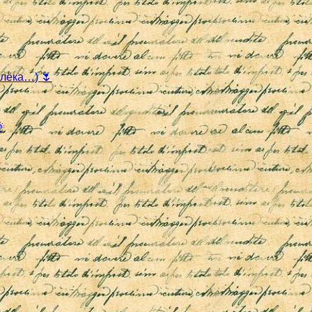
алёка…) 🌷
