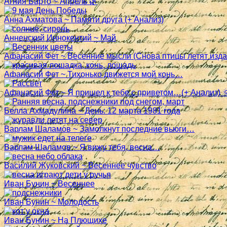
Агния Барто ~ Апрель 🌿
Анна Ахматова ~ Памяти друга (+ Анализ)
Анненский Иннокентий ~ Май
Афанасий Фет ~ Весенние мысли (Снова птицы летят изд
Афанасий Фет ~ Тихонько движется мой конь…
Афанасий Фет ~ Я пришел к тебе с приветом…(+ Анализ) 
Белла Ахмадулина ~ День: 12 марта 1981 года
Варлам Шаламов ~ Замолкнут последние вьюги…
Варлам Шаламов ~ Я вижу тебя, весна…
Василий Жуковский ~ Весеннее чувство
Иван Бунин ~ Весеннее
Иван Бунин ~ Молодость
Иван Бунин ~ На Плющихе