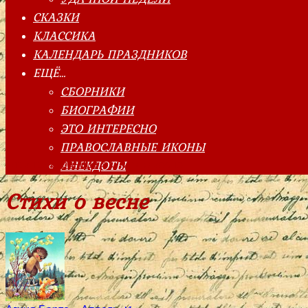
СКАЗКИ
КЛАССИКА
КАЛЕНДАРЬ ПРАЗДНИКОВ
ЕЩЁ…
СБОРНИКИ
БИОГРАФИИ
ЭТО ИНТЕРЕСНО
ПРАВОСЛАВНЫЕ ИКОНЫ
АНЕКДОТЫ
Главная страница
»
Стихи о весне
Стихи о весне