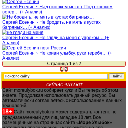
Сергей Есенин ~ Над окошком месяц. Под окошком
ветер… (+ Анализ)
Сергей Есенин ~ Не бродить, не мять в кустах
багряных… (+ Анализ)
Сергей Есенин ~ Не гляди на меня с упреком… (+
Анализ)
Сергей Есенин ~ Не криви улыбку, руки теребя… (+
Анализ)
Страница 1 из 2
1
2
СЕЙЧАС ЧИТАЮТ
Сайт moreulybok.ru собирает куки и Вы теперь об этом
знаете. Продолжая использовать данный ресурс, Вы
автоматически соглашаетесь с использованием данных
технологий.
18+
Сайт moreulybok.ru может содержать контент, не
предназначенный для лиц младше 18 лет.
Все
размещённые на страницах сайта «
Море Улыбок
»
материалы предназначены исключительно для