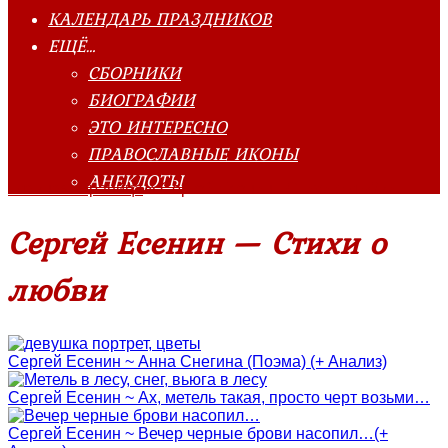
КАЛЕНДАРЬ ПРАЗДНИКОВ
ЕЩЁ…
СБОРНИКИ
БИОГРАФИИ
ЭТО ИНТЕРЕСНО
ПРАВОСЛАВНЫЕ ИКОНЫ
АНЕКДОТЫ
Главная страница
»
Сергей Есенин - Стихи о любви
Сергей Есенин — Стихи о
любви
Сергей Есенин ~ Анна Снегина (Поэма) (+ Анализ)
Сергей Есенин ~ Ах, метель такая, просто черт возьми…
Сергей Есенин ~ Вечер черные брови насопил…(+