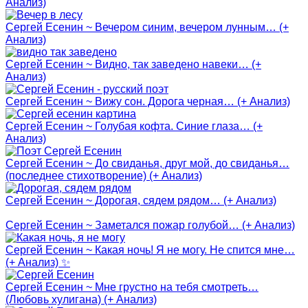
Анализ)
Сергей Есенин ~ Вечером синим, вечером лунным… (+
Анализ)
Сергей Есенин ~ Видно, так заведено навеки… (+
Анализ)
Сергей Есенин ~ Вижу сон. Дорога черная… (+ Анализ)
Сергей Есенин ~ Голубая кофта. Синие глаза… (+
Анализ)
Сергей Есенин ~ До свиданья, друг мой, до свиданья…
(последнее стихотворение) (+ Анализ)
Сергей Есенин ~ Дорогая, сядем рядом… (+ Анализ)
Сергей Есенин ~ Заметался пожар голубой… (+ Анализ)
Сергей Есенин ~ Какая ночь! Я не могу. Не спится мне…
(+ Анализ) ✨
Сергей Есенин ~ Мне грустно на тебя смотреть…
(Любовь хулигана) (+ Анализ)