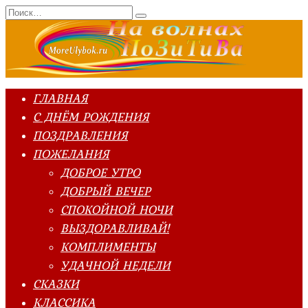
Перейти
Search
к
for:
содержанию
ГЛАВНАЯ
С ДНЁМ РОЖДЕНИЯ
ПОЗДРАВЛЕНИЯ
ПОЖЕЛАНИЯ
ДОБРОЕ УТРО
ДОБРЫЙ ВЕЧЕР
СПОКОЙНОЙ НОЧИ
ВЫЗДОРАВЛИВАЙ!
КОМПЛИМЕНТЫ
УДАЧНОЙ НЕДЕЛИ
СКАЗКИ
КЛАССИКА