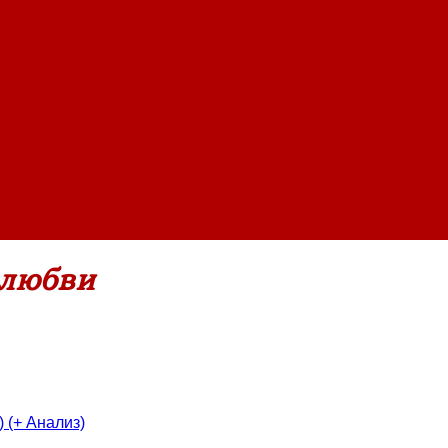
траница 2
 любви
 (+ Анализ)