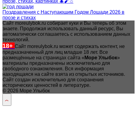
прозе, стихах, картинках 🎄🧨☃
Поздравления с Наступающим Годом Лошади 2026 в
прозе и стихах
Сайт moreulybok.ru собирает куки и Вы теперь об этом
знаете. Продолжая использовать данный ресурс, Вы
автоматически соглашаетесь с использованием данных
технологий.
18+
Сайт moreulybok.ru может содержать контент, не
предназначенный для лиц младше 18 лет.
Все
размещённые на страницах сайта «
Море Улыбок
»
материалы предназначены исключительно для
свободного ознакомления. Вся информация
находящаяся на сайте взята из открытых источников.
Сайт создан исключительно для сохранения
исторических ценностей в литературе.
© 2026 Море Улыбок