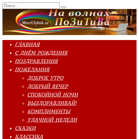
Перейти
Search
к
for:
содержанию
ГЛАВНАЯ
С ДНЁМ РОЖДЕНИЯ
ПОЗДРАВЛЕНИЯ
ПОЖЕЛАНИЯ
ДОБРОЕ УТРО
ДОБРЫЙ ВЕЧЕР
СПОКОЙНОЙ НОЧИ
ВЫЗДОРАВЛИВАЙ!
КОМПЛИМЕНТЫ
УДАЧНОЙ НЕДЕЛИ
СКАЗКИ
КЛАССИКА