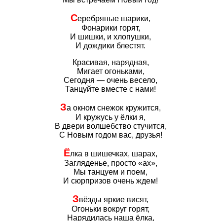
С
еребряные шарики,
Фонарики горят,
И шишки, и хлопушки,
И дождики блестят.
Красивая, нарядная,
Мигает огоньками,
Сегодня — очень весело,
Танцуйте вместе с нами!
З
а окном снежок кружится,
И кружусь у ёлки я,
В двери волшебство стучится,
С Новым годом вас, друзья!
Ё
лка в шишечках, шарах,
Загляденье, просто «ах»,
Мы танцуем и поем,
И сюрпризов очень ждем!
З
вёзды яркие висят,
Огоньки вокруг горят,
Нарядилась наша ёлка,