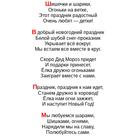
Ш
ишечки и шарики,
Огоньки на ветке,
Этот праздник радостный
Очень любят — детки!
В
добрый новогодний праздник
Белой шубой снег-проказник
Укрывает всё вокруг.
Мы встаем все вместе в круг.
Скоро Дед Мороз придет
И подарки принесет.
Ёлка дружно огоньками
Заиграет вместе с нами.
П
раздник, праздник к нам идет,
Станем дружно в хоровод!
Ёлка нам огни зажжет,
И наступит Новый Год!
М
ы любуемся шарами,
Шишками, огнями,
Нарядили мы на славу,
Полюбуйтесь сами.