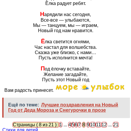
Ёлка радует ребят.
Н
арядили нас сегодня,
Все-все — улыбаются,
Мы — танцуем, мы — играем,
Новый год нам нравится.
Ё
лка светится огнями,
Час настал для волшебства.
Сказка уже близко, с нами…
Пусть исполнится мечта!
П
од ёлочку вставайте,
Желание загадайте,
Пусть этот Новый год
Вам радость принесет.
Ещё по теме:
Лучшие поздравления на Новый
Год от Деда Мороза и Снегурочки в прозе
Страницы ( 8 из 21 ):
1
...
4
5
6
7
8
9
10
11
12
...
21
Стихи для детей