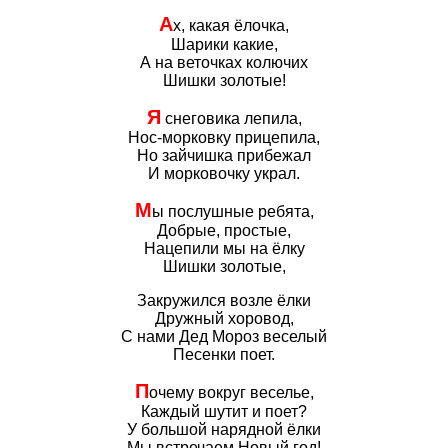
А
х, какая ёлочка,
Шарики какие,
А на веточках колючих
Шишки золотые!
Я
снеговика лепила,
Нос-морковку прицепила,
Но зайчишка прибежал
И морковочку украл.
М
ы послушные ребята,
Добрые, простые,
Нацепили мы на ёлку
Шишки золотые,
Закружился возле ёлки
Дружный хоровод,
С нами Дед Мороз веселый
Песенки поет.
П
очему вокруг веселье,
Каждый шутит и поет?
У большой нарядной ёлки
Мы встречаем Новый год!