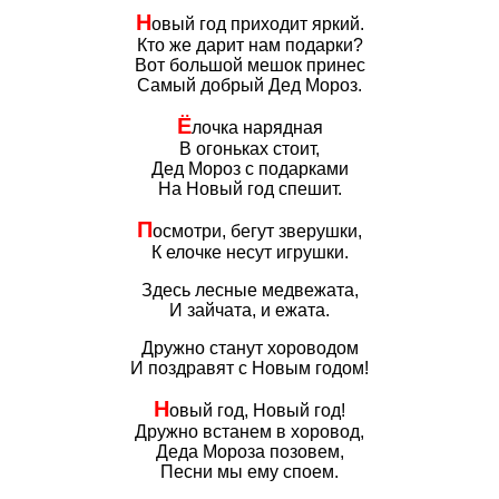
Н
овый год приходит яркий.
Кто же дарит нам подарки?
Вот большой мешок принес
Самый добрый Дед Мороз.
Ё
лочка нарядная
В огоньках стоит,
Дед Мороз с подарками
На Новый год спешит.
П
осмотри, бегут зверушки,
К елочке несут игрушки.
Здесь лесные медвежата,
И зайчата, и ежата.
Дружно станут хороводом
И поздравят с Новым годом!
Н
овый год, Новый год!
Дружно встанем в хоровод,
Деда Мороза позовем,
Песни мы ему споем.