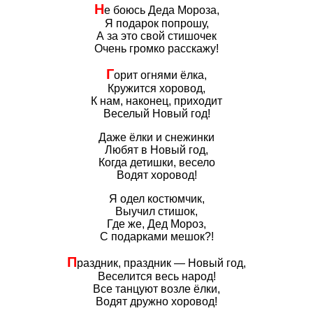
Н
е боюсь Деда Мороза,
Я подарок попрошу,
А за это свой стишочек
Очень громко расскажу!
Г
орит огнями ёлка,
Кружится хоровод,
К нам, наконец, приходит
Веселый Новый год!
Даже ёлки и снежинки
Любят в Новый год,
Когда детишки, весело
Водят хоровод!
Я одел костюмчик,
Выучил стишок,
Где же, Дед Мороз,
С подарками мешок?!
П
раздник, праздник — Новый год,
Веселится весь народ!
Все танцуют возле ёлки,
Водят дружно хоровод!