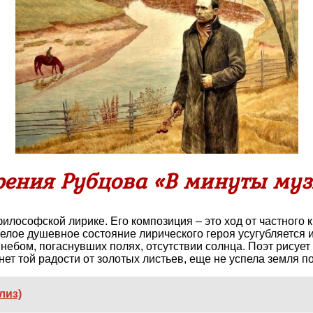
рения Рубцова «В минуты му
лософской лирике. Его композиция – это ход от частного 
елое душевное состояние лирического героя усугубляется и
небом, погаснувших полях, отсутствии солнца. Поэт рисует
нет той радости от золотых листьев, еще не успела земля 
лиз)