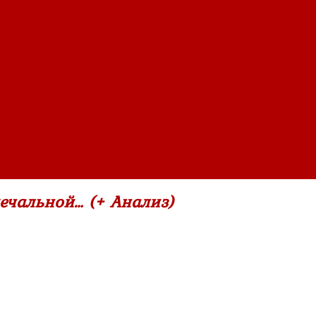
ч (1936-1971)
»
Николай Рубцов ~ В минуты музыки печаль
ечальной… (+ Анализ)