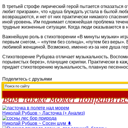
В третьей строфе лирический герой пытается отказаться 
любит призраки», что «душа блуждать устала в былой лю
возвращаются, и нет от них практически никакого спасен
иной уровень. Им поднимает сложнейшая проблема течения
трудные жизненные ситуации. Когда люди оказываются в ни
Важнейшую роль в стихотворении «В минуты музыки» игра
первым снегом, – «путем без солнца», «путем без веры». 
любимой женщиной. Возможно, именно из-за нее душа геро
Стихотворение Рубцова отличает музыкальность. Воспоми
порывистых берез», плачущие скрипки. Практически в каж
придает стихотворению музыкальность, плавную песеннос
Поделитесь с друзьями
Вам также может понравитьс
Николай Рубцов ~ Ласточка (+ Анализ)
Николай Рубцов ~ Сосен шум 🌲