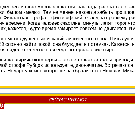
от депрессивного мировосприятия, навсегда расстаться с 
бви, былом хмелю». Тем не менее, навсегда забыть прошло
ия. Финальная строфа – философский взгляд на проблему р
 времени. Когда человек счастлив, минуты летят, торопятс
х, кажется, будто время замирает, совсем не двигается. Им
ет мотив душевных исканий лирического героя. Путь души 
Ей сложно найти покой, она блуждает в потемках. Кажется,
я надолго, если не навсегда, потеряла ориентиры.
нания лирического героя – это не только картины природы
дой строфе Рубцов использует единоначатие. Встречаются 
ть. Недаром композиторы не раз брали текст Николая Миха
СЕЙЧАС ЧИТАЮТ
я