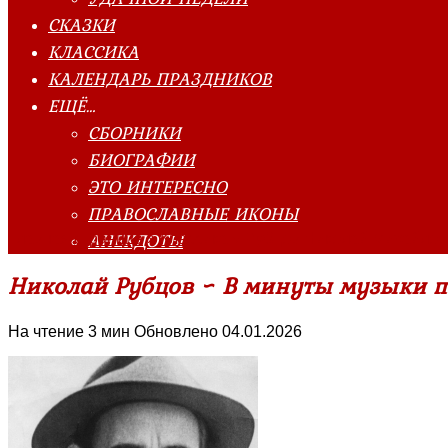
СКАЗКИ
КЛАССИКА
КАЛЕНДАРЬ ПРАЗДНИКОВ
ЕЩЁ…
СБОРНИКИ
БИОГРАФИИ
ЭТО ИНТЕРЕСНО
ПРАВОСЛАВНЫЕ ИКОНЫ
АНЕКДОТЫ
Главная страница
»
Классика
»
Рубцов Николай Михайлови
Николай Рубцов ~ В минуты музыки п
На чтение
3 мин
Обновлено
04.01.2026
Об авторе
Недавние публикации