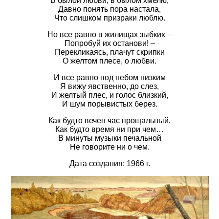
В былой любви, в былом хмелю,
Давно понять пора настала,
Что слишком призраки люблю.
Но все равно в жилищах зыбких –
Попробуй их останови! –
Перекликаясь, плачут скрипки
О желтом плесе, о любви.
И все равно под небом низким
Я вижу явственно, до слез,
И желтый плес, и голос близкий,
И шум порывистых берез.
Как будто вечен час прощальный,
Как будто время ни при чем…
В минуты музыки печальной
Не говорите ни о чем.
Дата создания: 1966 г.