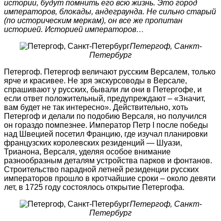
истории, будут помнить его всю жизнь. Это город
императоров, блокады, андеграунда. Не сильно старый
(по историческим меркам), он все же пропитан
историей. Историей императоров…
Петергоф, Санкт-
Петербург
Петергоф. Петергоф величают русским Версалем, только
ярче и красивее. Не зря экскурсоводы в Версале,
спрашивают у русских, бывали ли они в Петергофе, и
если ответ положительный, предупреждают – «Значит,
вам будет не так интересно». Действительно, хоть
Петергоф и делали по подобию Версаля, но получился
он гораздо помпезнее. Император Петр I после победы
над Швецией посетил Францию, где изучал планировки
французских королевских резиденций — Шуази,
Трианона, Версаля, уделяя особое внимание
разнообразным деталям устройства парков и фонтанов.
Строительство парадной летней резиденции русских
императоров прошло в кротчайшие сроки – около девяти
лет, в 1725 году состоялось открытие Петергофа.
Петергоф, Санкт-
Петербург