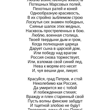
Потешных Марсовых полей,
Пехотных ратей и коней
Однообразную красивость,
В их стройно зыблемом строю
Лоскутья сих знамен победных,
Сиянье шапок этих медных,
Насквозь простреленных в бою.
Люблю, военная столица,
Твоей твердыни дым и гром,
Когда полнощная царица
Дарует сына в царской дом,
Или победу над врагом
Россия снова торжествует,
Или, взломав свой синий лед,
Нева к морям его несет
И, чуя вешни дни, ликует.
Красуйся, град Петров, и стой
Неколебимо как Россия,
Да умирится же с тобой
И побежденная стихия;
Вражду и плен старинный свой
Пусть волны финские забудут
И тщетной злобою не будут
Тревожить вечный сон Петра!