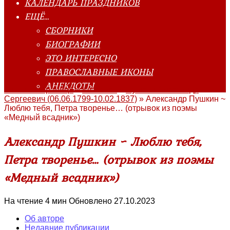
КАЛЕНДАРЬ ПРАЗДНИКОВ
ЕЩЁ…
СБОРНИКИ
БИОГРАФИИ
ЭТО ИНТЕРЕСНО
ПРАВОСЛАВНЫЕ ИКОНЫ
АНЕКДОТЫ
Главная страница
»
Классика
»
Пушкин Александр
Сергеевич (06.06.1799-10.02.1837)
»
Александр Пушкин ~
Люблю тебя, Петра творенье… (отрывок из поэмы
«Медный всадник»)
Александр Пушкин ~ Люблю тебя,
Петра творенье… (отрывок из поэмы
«Медный всадник»)
На чтение
4 мин
Обновлено
27.10.2023
Об авторе
Недавние публикации