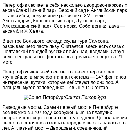
Петергоф включает в себя несколько дворцово-парковых
ансамблей: Нижний парк, Верхний сад и Английский парк
— ансамбли, получившие развитие в XVIII веке.
Александрия, Колонистский парк, Луговой парк,
Александринский парк, Сергиевка, Собственная дача —
ансамбли XIX века.
В центре Большого каскада скульптура Самсона,
разрывающего пасть льву. Считается, здесь есть связь с
Полтавской победой русских войск над шведами. Струя
воды центрального фонтана выстреливает вверх на 21
метр.
Петергоф уникальнейшее место, на его территории
крупнейшая в мире фонтанная система — 147 фонтанов,
интересные шутихи, которые действуют до сих пор. А
площадь музея-заповедника – свыше 150 гектар
Санкт-Петербург
Разводные мосты. Самый первый мост в Петербурге
возник уже в 1707 году, сооружен был на плавучих
опорах и просуществовал совсем недолго. До появления
первого постоянного моста в городе еще оставалось сто
лет. А главный мост – Дворцовый, соединяющий