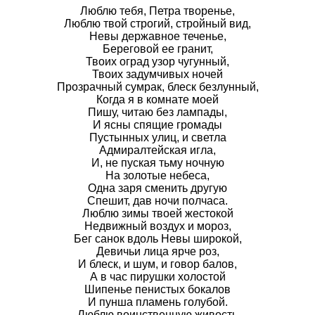
Люблю тебя, Петра творенье,
Люблю твой строгий, стройный вид,
Невы державное теченье,
Береговой ее гранит,
Твоих оград узор чугунный,
Твоих задумчивых ночей
Прозрачный сумрак, блеск безлунный,
Когда я в комнате моей
Пишу, читаю без лампады,
И ясны спящие громады
Пустынных улиц, и светла
Адмиралтейская игла,
И, не пуская тьму ночную
На золотые небеса,
Одна заря сменить другую
Спешит, дав ночи полчаса.
Люблю зимы твоей жестокой
Недвижный воздух и мороз,
Бег санок вдоль Невы широкой,
Девичьи лица ярче роз,
И блеск, и шум, и говор балов,
А в час пирушки холостой
Шипенье пенистых бокалов
И пунша пламень голубой.
Люблю воинственную живость