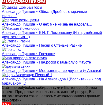
Александр Пушкин ~ Обвал (Дробясь о мрачные
скалы…)
Александр Пушкин ~ О нет, мне жизнь не надоела…
Александр Пушкин ~ К Н. Г. Ломоносову (И ты, любезный
друг, оставил…)
Александр Пушкин ~ Песни о Стеньке Разине
Александр Пушкин ~ Гречанке
Александр Пушкин ~ Наброски к замыслу о Фаусте
Александр Пушкин ~ Мое завещание друзьям (+ Анализ)
Александр Пушкин ~ На Александра I (Воспитанный под
барабаном…)
Сайт moreulybok.ru собирает куки и Вы теперь об этом
знаете. Продолжая использовать данный ресурс, Вы
автоматически соглашаетесь с использованием данных
технологий.