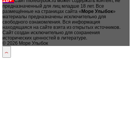
18+
Сайт moreulybok.ru может содержать контент, не
предназначенный для лиц младше 18 лет.
Все
размещённые на страницах сайта «
Море Улыбок
»
материалы предназначены исключительно для
свободного ознакомления. Вся информация
находящаяся на сайте взята из открытых источников.
Сайт создан исключительно для сохранения
исторических ценностей в литературе.
© 2026 Море Улыбок