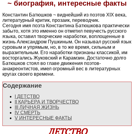
~ биография, интересные факты
Константин Батюшков ~ виднейший из поэтов XIX века,
литературный критик, прозаик, переводчик.
Сегодня имя поэта Константина Батюшкова практически
забыто, хотя это именно он отметил певучесть русского
языка, оставил творческие наработки, воплощенные в
жизнь Александром Пушкиным. Он называл русский язык
суровым и упрямым, но, в то же время, сильным и
выразительным. Его наработки признаны классикой, им
восторгались Жуковский и Карамзин. Достаточно долго
Батюшков стоял во главе движения поэтов-
анакреонтистов, имел огромный вес в литературных
кругах своего времени.
Содержание
I
ДЕТСТВО
II
КАРЬЕРА И ТВОРЧЕСТВО
III
ЛИЧНАЯ ЖИЗНЬ
IV
СМЕРТЬ
V
ИНТЕРЕСНЫЕ ФАКТЫ
ДЕТСТВО