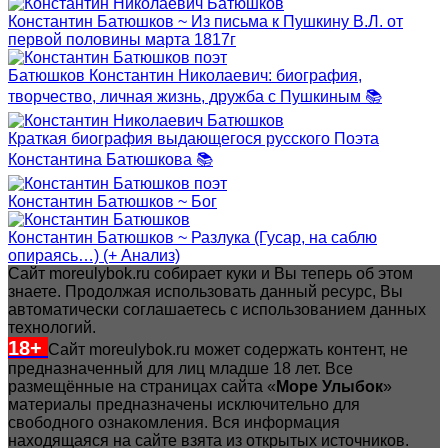
Константин Батюшков ~ Из письма к Пушкину В.Л. от
первой половины марта 1817г
Батюшков Константин Николаевич: биография,
творчество, личная жизнь, дружба с Пушкиным 📚
Краткая биография выдающегося русского Поэта
Константина Батюшкова 📚
Константин Батюшков ~ Бог
Константин Батюшков ~ Разлука (Гусар, на саблю
опираясь…) (+ Анализ)
Сайт moreulybok.ru собирает куки и Вы теперь об этом
знаете. Продолжая использовать данный ресурс, Вы
автоматически соглашаетесь с использованием данных
технологий.
18+
Сайт moreulybok.ru может содержать контент, не
предназначенный для лиц младше 18 лет.
Все
размещённые на страницах сайта «
Море Улыбок
»
материалы предназначены исключительно для
свободного ознакомления. Вся информация
находящаяся на сайте взята из открытых источников.