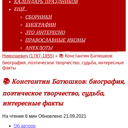
КАЛЕНДАРЬ ПРАЗДНИКОВ
ЕЩЁ…
СБОРНИКИ
БИОГРАФИИ
ЭТО ИНТЕРЕСНО
ПРАВОСЛАВНЫЕ ИКОНЫ
АНЕКДОТЫ
Главная страница
»
Классика
»
Батюшков Константин
Николаевич (1787-1855)
»
📚 Константин Батюшков:
биография, поэтическое творчество, судьба, интересные
факты
📚 Константин Батюшков: биография,
поэтическое творчество, судьба,
интересные факты
На чтение
6 мин
Обновлено
21.09.2021
Об авторе