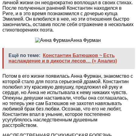
личной жизни он неоднократно воплощал в своих стихах.
После полученных ранений Константин находился в
Риге, и в это время познакомился с дочерью купца
Эмилией. Он влюбился в нее, но эти отношения быстро
закончились, оставив после себя отражение в нескольких
стихотворениях поэта.
Анна Фурман
Ещё по теме:
Константин Батюшков ~ Есть
наслаждение и в дикости лесов… (+ Анализ)
Потом в его жизни появилась Анна Фурман, знакомство с
которой стало для поэта серьезной драмой. Константин
полюбил эту красивую девушку, предложил ей руку и
сердце, но Анна не испытывала к нему никаких чувств.
Опекуны девушки настаивали, чтобы она соглашалась,
но теперь уже сам Батюшков не захотел навязывать
любимой брак без любви. Осознав, что его не любят,
Константин впал в уныние, которое постепенно
усугублялось наследственным душевным
расстройством.
НАСЛЕДСТВЕННАЯ ПСИХИЧЕСКАЯ БОЛЕЗНЬ