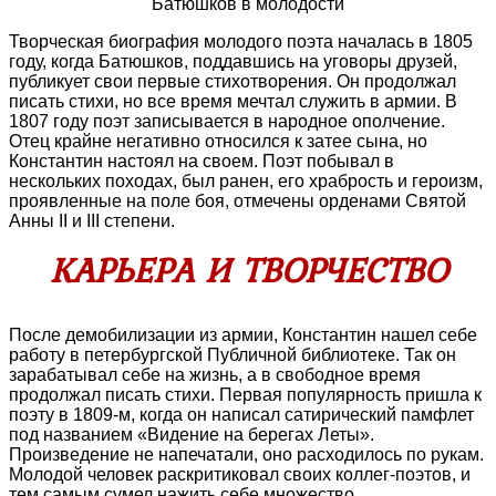
Батюшков в молодости
Творческая биография молодого поэта началась в 1805
году, когда Батюшков, поддавшись на уговоры друзей,
публикует свои первые стихотворения. Он продолжал
писать стихи, но все время мечтал служить в армии. В
1807 году поэт записывается в народное ополчение.
Отец крайне негативно относился к затее сына, но
Константин настоял на своем. Поэт побывал в
нескольких походах, был ранен, его храбрость и героизм,
проявленные на поле боя, отмечены орденами Святой
Анны II и III степени.
КАРЬЕРА И ТВОРЧЕСТВО
После демобилизации из армии, Константин нашел себе
работу в петербургской Публичной библиотеке. Так он
зарабатывал себе на жизнь, а в свободное время
продолжал писать стихи. Первая популярность пришла к
поэту в 1809-м, когда он написал сатирический памфлет
под названием «Видение на берегах Леты».
Произведение не напечатали, оно расходилось по рукам.
Молодой человек раскритиковал своих коллег-поэтов, и
тем самым сумел нажить себе множество