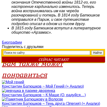
окончания Отечественной войны 1812-го, его
настроение кардинально изменилось. Теперь
война воспринималась им как череда
разочарований и потерь. В 1814 году Батюшков
отправился в Париж, и свое путешествие
подробно описал в одном из писем другу.
В 1815 году Батюшков вступил в литературное
общество «Арзамас».
Биографии
Поделитесь с друзьями
СЕЙЧАС ЧИТАЮТ
Вам также может
понравиться
Константин Батюшков ~ Мой Гений (+ Анализ)
Константин Батюшков ~ К Маше (О, радуйся…)
Константин Батюшков ~ Тень друга (Элегия) (+ Анализ)