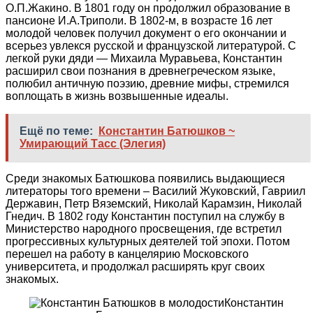
О.П.Жакино. В 1801 году он продолжил образование в
пансионе И.А.Триполи. В 1802-м, в возрасте 16 лет
молодой человек получил документ о его окончании и
всерьез увлекся русской и французской литературой. С
легкой руки дяди — Михаила Муравьева, Константин
расширил свои познания в древнегреческом языке,
полюбил античную поэзию, древние мифы, стремился
воплощать в жизнь возвышенные идеалы.
Ещё по теме:
Константин Батюшков ~
Умирающий Тасс (Элегия)
Среди знакомых Батюшкова появились выдающиеся
литераторы того времени – Василий Жуковский, Гавриил
Державин, Петр Вяземский, Николай Карамзин, Николай
Гнедич. В 1802 году Константин поступил на службу в
Министерство народного просвещения, где встретил
прогрессивных культурных деятелей той эпохи. Потом
перешел на работу в канцелярию Московского
университета, и продолжал расширять круг своих
знакомых.
Константин