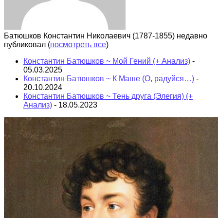
Батюшков Константин Николаевич (1787-1855) недавно
публиковал
(
посмотреть все
)
Константин Батюшков ~ Мой Гений (+ Анализ)
-
05.03.2025
Константин Батюшков ~ К Маше (О, радуйся…)
-
20.10.2024
Константин Батюшков ~ Тень друга (Элегия) (+
Анализ)
- 18.05.2023