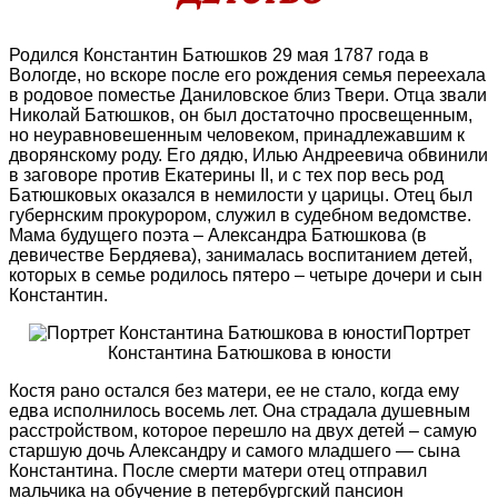
Родился Константин Батюшков 29 мая 1787 года в
Вологде, но вскоре после его рождения семья переехала
в родовое поместье Даниловское близ Твери. Отца звали
Николай Батюшков, он был достаточно просвещенным,
но неуравновешенным человеком, принадлежавшим к
дворянскому роду. Его дядю, Илью Андреевича обвинили
в заговоре против Екатерины II, и с тех пор весь род
Батюшковых оказался в немилости у царицы. Отец был
губернским прокурором, служил в судебном ведомстве.
Мама будущего поэта – Александра Батюшкова (в
девичестве Бердяева), занималась воспитанием детей,
которых в семье родилось пятеро – четыре дочери и сын
Константин.
Портрет
Константина Батюшкова в юности
Костя рано остался без матери, ее не стало, когда ему
едва исполнилось восемь лет. Она страдала душевным
расстройством, которое перешло на двух детей – самую
старшую дочь Александру и самого младшего — сына
Константина. После смерти матери отец отправил
мальчика на обучение в петербургский пансион