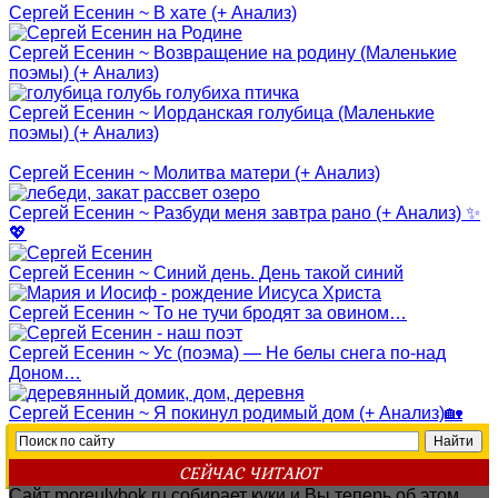
Сергей Есенин ~ В хате (+ Анализ)
Сергей Есенин ~ Возвращение на родину (Маленькие
поэмы) (+ Анализ)
Сергей Есенин ~ Иорданская голубица (Маленькие
поэмы) (+ Анализ)
Сергей Есенин ~ Молитва матери (+ Анализ)
Сергей Есенин ~ Разбуди меня завтра рано (+ Анализ) ✨
💖
Сергей Есенин ~ Синий день. День такой синий
Сергей Есенин ~ То не тучи бродят за овином…
Сергей Есенин ~ Ус (поэма) — Не белы снега по-над
Доном…
Сергей Есенин ~ Я покинул родимый дом (+ Анализ)🏡
СЕЙЧАС ЧИТАЮТ
Сайт moreulybok.ru собирает куки и Вы теперь об этом