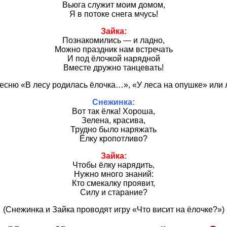
Вьюга служит моим домом,
Я в потоке снега мчусь!
Зайка:
Познакомились — и ладно,
Можно праздник нам встречать
И под ёлочкой нарядной
Вместе дружно танцевать!
песню «В лесу родилась ёлочка…», «У леса на опушке» или
Снежинка:
Вот так ёлка! Хороша,
Зелена, красива,
Трудно было наряжать
Ёлку кропотливо?
Зайка:
Чтобы ёлку нарядить,
Нужно много знаний:
Кто смекалку проявит,
Силу и старание?
(Снежинка и Зайка проводят игру «Что висит на ёлочке?»)