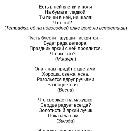
Есть в ней клетки и поля
На бумаге гладкой,
Ты пиши в ней, не шаля:
Что это? …
(
Тетрадка, её на новогодней ёлке вряд ли встретишь
)
Пусть блестит, шуршит, искрится —
Будет рада детвора,
Праздник яркий с ней продлится.
Что же это? …
(
Мишура
)
Она к нам придёт с цветами:
Хороша, свежа, ясна,
Разольётся вдруг ручьями
Разноцветная …
(
Весна
)
Что сверкает на макушке,
Сердце радует всегда?
Золотистый яркий лучик
Показала нам…
(
Звезда
)
В рамке дерево, портрет,