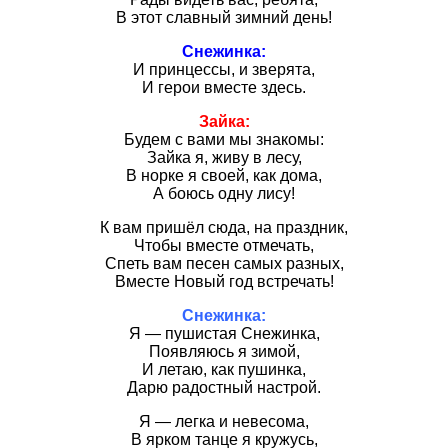
В этот славный зимний день!
Снежинка:
И принцессы, и зверята,
И герои вместе здесь.
Зайка:
Будем с вами мы знакомы:
Зайка я, живу в лесу,
В норке я своей, как дома,
А боюсь одну лису!
К вам пришёл сюда, на праздник,
Чтобы вместе отмечать,
Спеть вам песен самых разных,
Вместе Новый год встречать!
Снежинка:
Я — пушистая Снежинка,
Появляюсь я зимой,
И летаю, как пушинка,
Дарю радостный настрой.
Я — легка и невесома,
В ярком танце я кружусь,