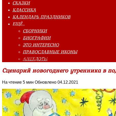
СКАЗКИ
КЛАССИКА
КАЛЕНДАРЬ ПРАЗДНИКОВ
ЕЩЁ…
СБОРНИКИ
БИОГРАФИИ
ЭТО ИНТЕРЕСНО
ПРАВОСЛАВНЫЕ ИКОНЫ
АНЕКДОТЫ
Главная страница
»
Сценарии
»
Сценарии на Новый Год
Сценарий новогоднего утренника в под
На чтение
5 мин
Обновлено
04.12.2021