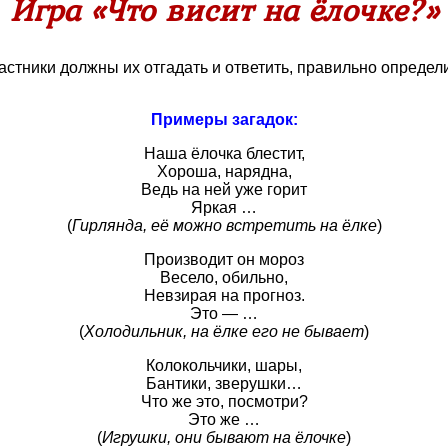
Игра «Что висит на ёлочке?»
астники должны их отгадать и ответить, правильно определ
Примеры загадок:
Наша ёлочка блестит,
Хороша, нарядна,
Ведь на ней уже горит
Яркая …
(
Гирлянда, её можно встретить на ёлке
)
Производит он мороз
Весело, обильно,
Невзирая на прогноз.
Это — …
(
Холодильник, на ёлке его не бывает
)
Колокольчики, шары,
Бантики, зверушки…
Что же это, посмотри?
Это же …
(
Игрушки, они бывают на ёлочке
)