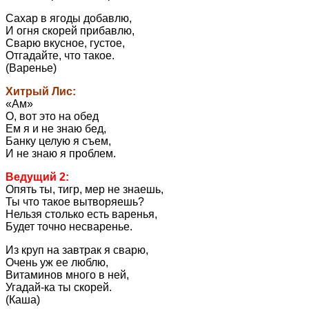
Сахар в ягоды добавлю,
И огня скорей прибавлю,
Сварю вкусное, густое,
Отгадайте, что такое.
(Варенье)
Хитрый Лис:
«Ам»
О, вот это на обед
Ем я и не знаю бед,
Банку целую я съем,
И не знаю я проблем.
Ведущий 2:
Опять ты, тигр, мер не знаешь,
Ты что такое вытворяешь?
Нельзя столько есть варенья,
Будет точно несваренье.
Из круп на завтрак я сварю,
Очень уж ее люблю,
Витаминов много в ней,
Угадай-ка ты скорей.
(Каша)