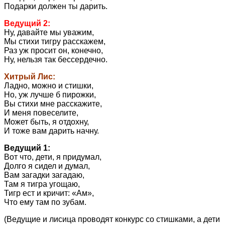
Подарки должен ты дарить.
Ведущий 2:
Ну, давайте мы уважим,
Мы стихи тигру расскажем,
Раз уж просит он, конечно,
Ну, нельзя так бессердечно.
Хитрый Лис:
Ладно, можно и стишки,
Но, уж лучше б пирожки,
Вы стихи мне расскажите,
И меня повеселите,
Может быть, я отдохну,
И тоже вам дарить начну.
Ведущий 1:
Вот что, дети, я придумал,
Долго я сидел и думал,
Вам загадки загадаю,
Там я тигра угощаю,
Тигр ест и кричит: «Ам»,
Что ему там по зубам.
(Ведущие и лисица проводят конкурс со стишками, а дети