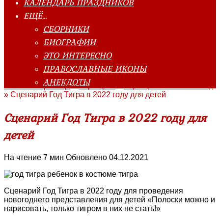
КАЛЕНДАРЬ ПРАЗДНИКОВ
ЕЩЁ…
СБОРНИКИ
БИОГРАФИИ
ЭТО ИНТЕРЕСНО
ПРАВОСЛАВНЫЕ ИКОНЫ
АНЕКДОТЫ
Главная страница
»
Сценарии
»
Сценарии на Новый Год
»
Сценарий Год Тигра в 2022 году для детей
Сценарий Год Тигра в 2022 году для
детей
На чтение
7 мин
Обновлено
04.12.2021
Сценарий Год Тигра в 2022 году для проведения
новогоднего представления для детей «Полоски можно и
нарисовать, только тигром в них не стать!»