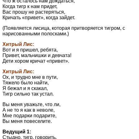
Что ж осталось нам дождаться,
Когда тигр к нам придет,
Вас прошу не растеряться,
Кричать «привет», когда зайдет.
(Появляется лисица, которая притворяется тигром, с
нарисованными полосками.)
Хитрый Лис:
Вот и я пришел, ребята,
Привет, мальчишки и девчата!
Дети хором кричат «привет».
Хитрый Лис:
Ох, и трудно мне в пути,
Тяжело было найти,
Я бежал и я скакал,
Тигр сильно так устал.
Вы меня уважьте, что ли,
А не то я как в неволе,
Мне подарки подарите,
Вы меня повеселите.
Ведущий 1:
Стыдно, тигр, говорить,