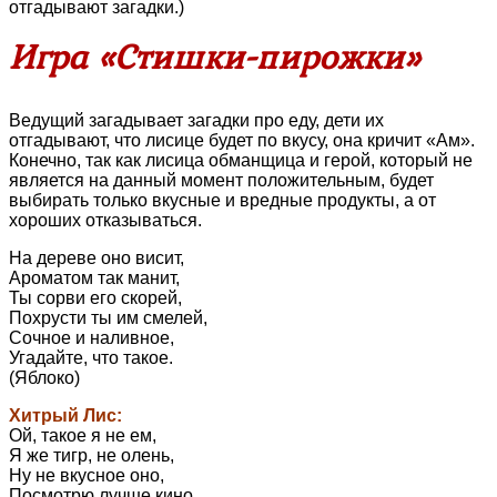
отгадывают загадки.)
Игра «Стишки-пирожки»
Ведущий загадывает загадки про еду, дети их
отгадывают, что лисице будет по вкусу, она кричит «Ам».
Конечно, так как лисица обманщица и герой, который не
является на данный момент положительным, будет
выбирать только вкусные и вредные продукты, а от
хороших отказываться.
На дереве оно висит,
Ароматом так манит,
Ты сорви его скорей,
Похрусти ты им смелей,
Сочное и наливное,
Угадайте, что такое.
(Яблоко)
Хитрый Лис:
Ой, такое я не ем,
Я же тигр, не олень,
Ну не вкусное оно,
Посмотрю лучше кино.