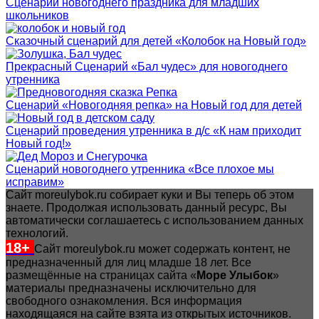
Сценарий новогоднего праздника для младших
школьников
Сказочный сценарий для детей «Колобок на Новый год»
Прекрасный Сценарий «Бал чудес» для новогоднего
утренника
Сценарий «Новогодняя репка» на Новый год для детей
Сценарий проведения утренника в д/с «К нам приходит
Новый год!»
Сценарий новогоднего утренника «Все плохое мы
исправим»
Сайт moreulybok.ru собирает куки и Вы теперь об этом
знаете. Продолжая использовать данный ресурс, Вы
автоматически соглашаетесь с использованием данных
технологий.
18+
Сайт moreulybok.ru может содержать контент, не
предназначенный для лиц младше 18 лет.
Все
размещённые на страницах сайта «
Море Улыбок
»
материалы предназначены исключительно для
свободного ознакомления. Вся информация
находящаяся на сайте взята из открытых источников.