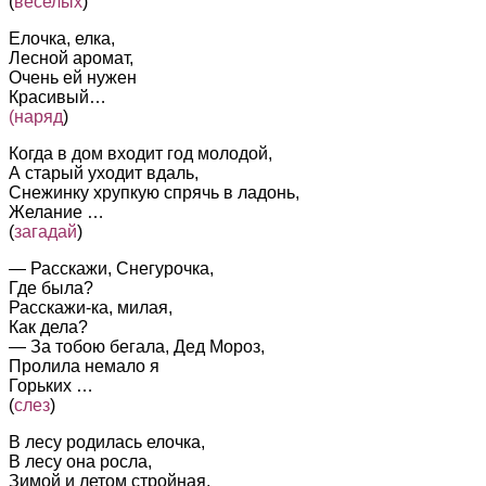
(
веселых
)
Елочка, елка,
Лесной аромат,
Очень ей нужен
Красивый…
(наряд
)
Когда в дом входит год молодой,
А старый уходит вдаль,
Снежинку хрупкую спрячь в ладонь,
Желание …
(
загадай
)
— Расскажи, Снегурочка,
Где была?
Расскажи-ка, милая,
Как дела?
— За тобою бегала, Дед Мороз,
Пролила немало я
Горьких …
(
слез
)
В лесу родилась елочка,
В лесу она росла,
Зимой и летом стройная,