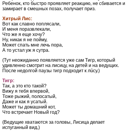
Ребенок, кто быстро проявляет реакцию, не сбивается и
замирает в смешных позах, получает приз.
Хитрый Лис:
Вот как славно поплясали,
И меня поразвлекали,
Что же я еще хочу?
Ну, никак я не пойму,
Может спать мне лечь пора,
А то устал уж я сутра.
(Тут неожиданно появляется уже сам Тигр, который
удивленно смотрит на лисицу, на детей и на ведущих.
После недолгой паузы тигр подходит к лúсу.)
Тигр:
Так, а это кто такой?
Вижу я тебя впервой,
Тоже рыжий, полосатый,
Даже и как я усатый.
Может ты домашний кот,
Что встречает Новый год?
(Ведущие хватаются за головы, Лисица делает
испуганный вид.)