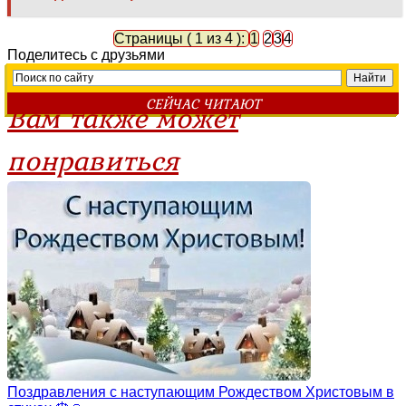
Страницы ( 1 из 4 ):
1
2
3
4
Поделитесь с друзьями
СЕЙЧАС ЧИТАЮТ
Вам также может
понравиться
Поздравления с наступающим Рождеством Христовым в