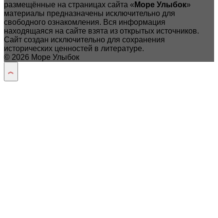
размещённые на страницах сайта «
Море Улыбок
»
материалы предназначены исключительно для
свободного ознакомления. Вся информация
находящаяся на сайте взята из открытых источников.
Сайт создан исключительно для сохранения
исторических ценностей в литературе.
© 2026 Море Улыбок