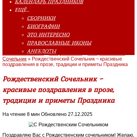
КАЛЕНДАРЬ ПРАЗДНИКОВ
ЕЩЁ…
СБОРНИКИ
БИОГРАФИИ
ЭТО ИНТЕРЕСНО
ПРАВОСЛАВНЫЕ ИКОНЫ
АНЕКДОТЫ
Главная страница
»
Поздравления
»
Рождественский
Сочельник
»
Рождественский Сочельник ~ красивые
поздравления в прозе, традиции и приметы Праздника
Рождественский Сочельник ~
красивые поздравления в прозе,
традиции и приметы Праздника
На чтение
8 мин
Обновлено
27.12.2025
Поздравляю Вас с Рождественским сочельником! Желаю,