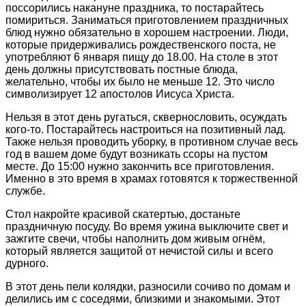
поссорились накануне праздника, то постарайтесь
помириться. Заниматься приготовлением праздничных
блюд нужно обязательно в хорошем настроении. Люди,
которые придерживались рождественского поста, не
употребляют 6 января пищу до 18.00. На столе в этот
день должны присутствовать постные блюда,
желательно, чтобы их было не меньше 12. Это число
символизирует 12 апостолов Иисуса Христа.
Нельзя в этот день ругаться, сквернословить, осуждать
кого-то. Постарайтесь настроиться на позитивный лад.
Также нельзя проводить уборку, в противном случае весь
год в вашем доме будут возникать ссоры на пустом
месте. До 15:00 нужно закончить все приготовления.
Именно в это время в храмах готовятся к торжественной
службе.
Стол накройте красивой скатертью, достаньте
праздничную посуду. Во время ужина выключите свет и
зажгите свечи, чтобы наполнить дом живым огнём,
который является защитой от нечистой силы и всего
дурного.
В этот день пели колядки, разносили сочиво по домам и
делились им с соседями, близкими и знакомыми. Этот