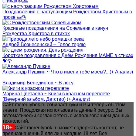
стихах 🎂🙏
Поздравления с наступающим Рождеством Христовым в
прозе 🙏🎂
Красивые поздравления на Сочельник в канун
Рождества Христова в стихах
Андрей Вознесенский ~ Голос теряю
Короткие поздравления с Днём Рождения МАМЕ в стихах
💝🌹
Александр Пушкин ~ Что в имени тебе моём?.. (+ Анализ)
Владимир Бенедиктов ~ В лесу
Марина Цветаева ~ Книги в красном переплете
(Вечерний альбом, Детство) (+ Анализ)
Сайт moreulybok.ru собирает куки и Вы теперь об этом
знаете. Продолжая использовать данный ресурс, Вы
автоматически соглашаетесь с использованием данных
технологий.
18+
Сайт moreulybok.ru может содержать контент, не
предназначенный для лиц младше 18 лет.
Все