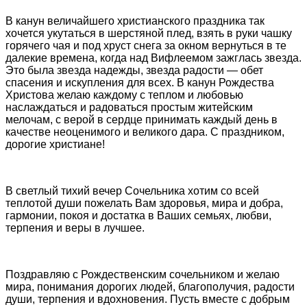
В канун величайшего христианского праздника так
хочется укутаться в шерстяной плед, взять в руки чашку
горячего чая и под хруст снега за окном вернуться в те
далекие времена, когда над Вифлеемом зажглась звезда.
Это была звезда надежды, звезда радости — обет
спасения и искупления для всех. В канун Рождества
Христова желаю каждому с теплом и любовью
наслаждаться и радоваться простым житейским
мелочам, с верой в сердце принимать каждый день в
качестве неоценимого и великого дара. С праздником,
дорогие христиане!
В светлый тихий вечер Сочельника хотим со всей
теплотой души пожелать Вам здоровья, мира и добра,
гармонии, покоя и достатка в Ваших семьях, любви,
терпения и веры в лучшее.
Поздравляю с Рождественским сочельником и желаю
мира, понимания дорогих людей, благополучия, радости
души, терпения и вдохновения. Пусть вместе с добрым