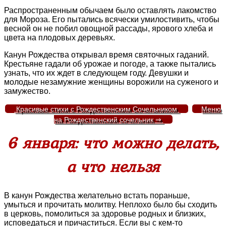
Распространенным обычаем было оставлять лакомство
для Мороза. Его пытались всячески умилостивить, чтобы
весной он не побил овощной рассады, ярового хлеба и
цвета на плодовых деревьях.
Канун Рождества открывал время святочных гаданий.
Крестьяне гадали об урожае и погоде, а также пытались
узнать, что их ждет в следующем году. Девушки и
молодые незамужние женщины ворожили на суженого и
замужество.
Красивые стихи с Рождественским Сочельником
Меню
на Рождественский сочельник ⇒
6 января: что можно делать,
а что нельзя
В канун Рождества желательно встать пораньше,
умыться и прочитать молитву. Неплохо было бы сходить
в церковь, помолиться за здоровье родных и близких,
исповедаться и причаститься. Если вы с кем-то