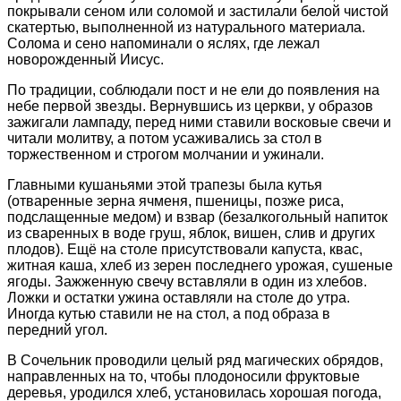
покрывали сеном или соломой и застилали белой чистой
скатертью, выполненной из натурального материала.
Солома и сено напоминали о яслях, где лежал
новорожденный Иисус.
По традиции, соблюдали пост и не ели до появления на
небе первой звезды. Вернувшись из церкви, у образов
зажигали лампаду, перед ними ставили восковые свечи и
читали молитву, а потом усаживались за стол в
торжественном и строгом молчании и ужинали.
Главными кушаньями этой трапезы была кутья
(отваренные зерна ячменя, пшеницы, позже риса,
подслащенные медом) и взвар (безалкогольный напиток
из сваренных в воде груш, яблок, вишен, слив и других
плодов). Ещё на столе присутствовали капуста, квас,
житная каша, хлеб из зерен последнего урожая, сушеные
ягоды. Зажженную свечу вставляли в один из хлебов.
Ложки и остатки ужина оставляли на столе до утра.
Иногда кутью ставили не на стол, а под образа в
передний угол.
В Сочельник проводили целый ряд магических обрядов,
направленных на то, чтобы плодоносили фруктовые
деревья, уродился хлеб, установилась хорошая погода,