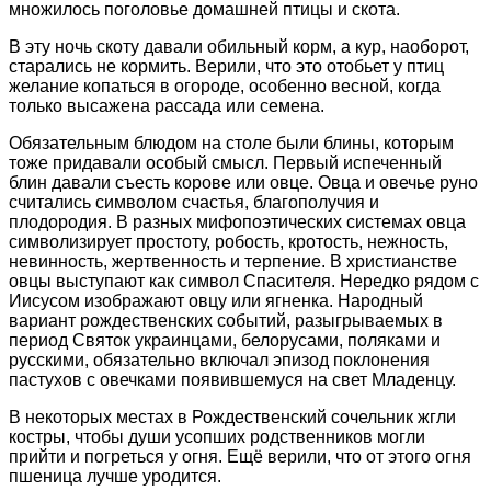
множилось поголовье домашней птицы и скота.
В эту ночь скоту давали обильный корм, а кур, наоборот,
старались не кормить. Верили, что это отобьет у птиц
желание копаться в огороде, особенно весной, когда
только высажена рассада или семена.
Обязательным блюдом на столе были блины, которым
тоже придавали особый смысл. Первый испеченный
блин давали съесть корове или овце. Овца и овечье руно
считались символом счастья, благополучия и
плодородия. В разных мифопоэтических системах овца
символизирует простоту, робость, кротость, нежность,
невинность, жертвенность и терпение. В христианстве
овцы выступают как символ Спасителя. Нередко рядом с
Иисусом изображают овцу или ягненка. Народный
вариант рождественских событий, разыгрываемых в
период Святок украинцами, белорусами, поляками и
русскими, обязательно включал эпизод поклонения
пастухов с овечками появившемуся на свет Младенцу.
В некоторых местах в Рождественский сочельник жгли
костры, чтобы души усопших родственников могли
прийти и погреться у огня. Ещё верили, что от этого огня
пшеница лучше уродится.