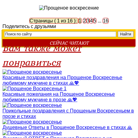
Страницы ( 1 из 16 ):
1
2
3
4
5
...
16
Поделитесь с друзьями
СЕЙЧАС ЧИТАЮТ
Вам также может
понравиться
Красивые поздравления на Прощеное Воскресенье
любимому мужчине в стихах 🙏💖
Красивые пожелания на Прощеное Воскресенье
любимому мужчине в прозе 🙏💖
Прикольные поздравления с Прощеным Воскресеньем в
прозе и стихах
Душевные Ответы в Прощеное Воскресенье в стихах 🙏