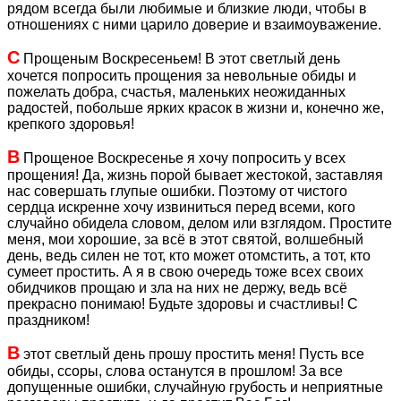
рядом всегда были любимые и близкие люди, чтобы в
отношениях с ними царило доверие и взаимоуважение.
С
Прощеным Воскресеньем! В этот светлый день
хочется попросить прощения за невольные обиды и
пожелать добра, счастья, маленьких неожиданных
радостей, побольше ярких красок в жизни и, конечно же,
крепкого здоровья!
В
Прощеное Воскресенье я хочу попросить у всех
прощения! Да, жизнь порой бывает жестокой, заставляя
нас совершать глупые ошибки. Поэтому от чистого
сердца искренне хочу извиниться перед всеми, кого
случайно обидела словом, делом или взглядом. Простите
меня, мои хорошие, за всё в этот святой, волшебный
день, ведь силен не тот, кто может отомстить, а тот, кто
сумеет простить. А я в свою очередь тоже всех своих
обидчиков прощаю и зла на них не держу, ведь всё
прекрасно понимаю! Будьте здоровы и счастливы! С
праздником!
В
этот светлый день прошу простить меня! Пусть все
обиды, ссоры, слова останутся в прошлом! За все
допущенные ошибки, случайную грубость и неприятные