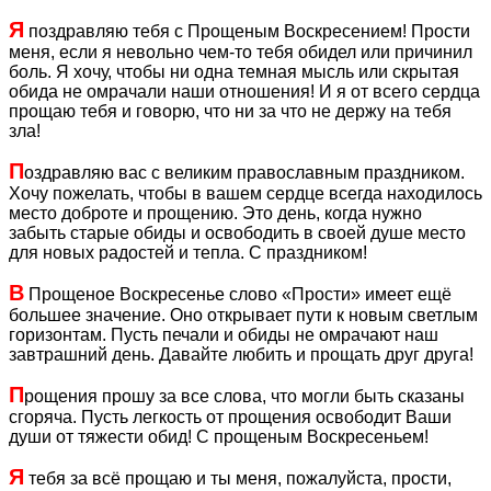
Я
поздравляю тебя с Прощеным Воскресением! Прости
меня, если я невольно чем-то тебя обидел или причинил
боль. Я хочу, чтобы ни одна темная мысль или скрытая
обида не омрачали наши отношения! И я от всего сердца
прощаю тебя и говорю, что ни за что не держу на тебя
зла!
П
оздравляю вас с великим православным праздником.
Хочу пожелать, чтобы в вашем сердце всегда находилось
место доброте и прощению. Это день, когда нужно
забыть старые обиды и освободить в своей душе место
для новых радостей и тепла. С праздником!
В
Прощеное Воскресенье слово «Прости» имеет ещё
большее значение. Оно открывает пути к новым светлым
горизонтам. Пусть печали и обиды не омрачают наш
завтрашний день. Давайте любить и прощать друг друга!
П
рощения прошу за все слова, что могли быть сказаны
сгоряча. Пусть легкость от прощения освободит Ваши
души от тяжести обид! С прощеным Воскресеньем!
Я
тебя за всё прощаю и ты меня, пожалуйста, прости,