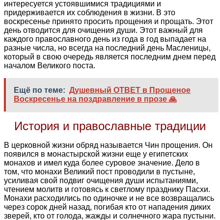
интересуется устоявшимися традициями и
придерживается их соблюдения в жизни. В это
воскресенье принято просить прощения и прощать. Этот
день отводится для очищения души. Этот важный для
каждого православного день из года в год выпадает на
разные числа, но всегда на последний день Масленицы,
который в свою очередь является последним днем перед
началом Великого поста.
Ещё по теме:
Душевный ОТВЕТ в Прощеное
Воскресенье на поздравление в прозе 🙏
История и православные традиции
В церковной жизни обряд называется Чин прощения. Он
появился в монастырской жизни еще у египетских
монахов и имел куда более суровое значение. Дело в
том, что монахи Великий пост проводили в пустыне,
усиливая свой подвиг очищения души испытаниями,
чтением молитв и готовясь к светлому празднику Пасхи.
Монахи расходились по одиночке и не все возвращались
через сорок дней назад, погибая кто от нападения диких
зверей, кто от голода, жажды и солнечного жара пустыни.