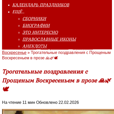
КАЛЕНДАРЬ ПРАЗДНИКОВ
ЕЩЁ…
СБОРНИКИ
БИОГРАФИИ
ЭТО ИНТЕРЕСНО
ПРАВОСЛАВНЫЕ ИКОНЫ
АНЕКДОТЫ
Главная страница
»
Поздравления
»
Прощеное
Воскресенье
»
Трогательные поздравления с Прощеным
Воскресеньем в прозе 🙏🌿🕊
Трогательные поздравления с
Прощеным Воскресеньем в прозе 🙏🌿
🕊
На чтение
11 мин
Обновлено
22.02.2026