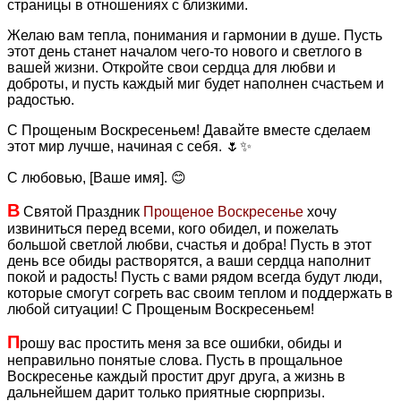
страницы в отношениях с близкими.
Желаю вам тепла, понимания и гармонии в душе. Пусть
этот день станет началом чего-то нового и светлого в
вашей жизни. Откройте свои сердца для любви и
доброты, и пусть каждый миг будет наполнен счастьем и
радостью.
С Прощеным Воскресеньем! Давайте вместе сделаем
этот мир лучше, начиная с себя. 🌷✨
С любовью, [Ваше имя]. 😊
В
Святой Праздник
Прощеное Воскресенье
хочу
извиниться перед всеми, кого обидел, и пожелать
большой светлой любви, счастья и добра! Пусть в этот
день все обиды растворятся, а ваши сердца наполнит
покой и радость! Пусть с вами рядом всегда будут люди,
которые смогут согреть вас своим теплом и поддержать в
любой ситуации! С Прощеным Воскресеньем!
П
рошу вас простить меня за все ошибки, обиды и
неправильно понятые слова. Пусть в прощальное
Воскресенье каждый простит друг друга, а жизнь в
дальнейшем дарит только приятные сюрпризы.