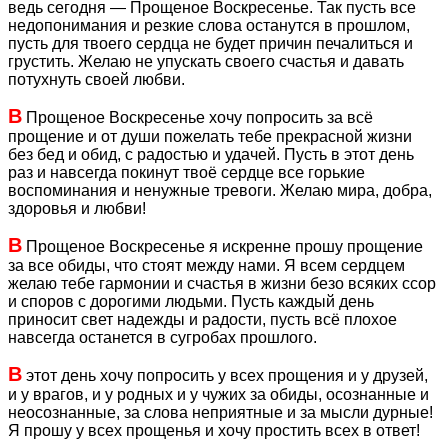
ведь сегодня — Прощеное Воскресенье. Так пусть все
недопонимания и резкие слова останутся в прошлом,
пусть для твоего сердца не будет причин печалиться и
грустить. Желаю не упускать своего счастья и давать
потухнуть своей любви.
В
Прощеное Воскресенье хочу попросить за всё
прощение и от души пожелать тебе прекрасной жизни
без бед и обид, с радостью и удачей. Пусть в этот день
раз и навсегда покинут твоё сердце все горькие
воспоминания и ненужные тревоги. Желаю мира, добра,
здоровья и любви!
В
Прощеное Воскресенье я искренне прошу прощение
за все обиды, что стоят между нами. Я всем сердцем
желаю тебе гармонии и счастья в жизни безо всяких ссор
и споров с дорогими людьми. Пусть каждый день
приносит свет надежды и радости, пусть всё плохое
навсегда останется в сугробах прошлого.
В
этот день хочу попросить у всех прощения и у друзей,
и у врагов, и у родных и у чужих за обиды, осознанные и
неосознанные, за слова неприятные и за мысли дурные!
Я прошу у всех прощенья и хочу простить всех в ответ!