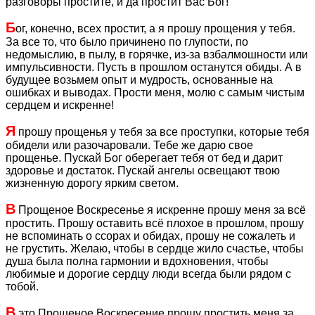
разговоры простите, и да простит Вас Бог!
Б
ог, конечно, всех простит, а я прошу прощения у тебя.
За все то, что было причинено по глупости, по
недомыслию, в пылу, в горячке, из-за взбалмошности или
импульсивности. Пусть в прошлом останутся обиды. А в
будущее возьмем опыт и мудрость, основанные на
ошибках и выводах. Прости меня, молю с самым чистым
сердцем и искренне!
Я
прошу прощенья у тебя за все проступки, которые тебя
обидели или разочаровали. Тебе же дарю свое
прощенье. Пускай Бог оберегает тебя от бед и дарит
здоровье и достаток. Пускай ангелы освещают твою
жизненную дорогу ярким светом.
В
Прощеное Воскресенье я искренне прошу меня за всё
простить. Прошу оставить всё плохое в прошлом, прошу
не вспоминать о ссорах и обидах, прошу не сожалеть и
не грустить. Желаю, чтобы в сердце жило счастье, чтобы
душа была полна гармонии и вдохновения, чтобы
любимые и дорогие сердцу люди всегда были рядом с
тобой.
В
это Прощеное Воскресение прошу простить меня за