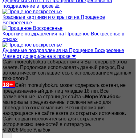
Душевный ОТВЕТ в Прощеное Воскресенье на
поздравление в прозе 🙏
Красивые картинки и открытки на Прощеное
Воскресенье
Короткие поздравления на Прощеное Воскресенье в
стихах
Душевные поздравления на Прощеное Воскресенье
Маме от дочери/сына в прозе ❤
Сайт moreulybok.ru собирает куки и Вы теперь об этом
знаете. Продолжая использовать данный ресурс, Вы
автоматически соглашаетесь с использованием данных
технологий.
18+
Сайт moreulybok.ru может содержать контент, не
предназначенный для лиц младше 18 лет.
Все
размещённые на страницах сайта «
Море Улыбок
»
материалы предназначены исключительно для
свободного ознакомления. Вся информация
находящаяся на сайте взята из открытых источников.
Сайт создан исключительно для сохранения
исторических ценностей в литературе.
© 2026 Море Улыбок