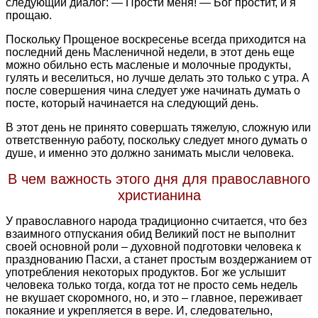
следующий диалог: — Прости меня! — Бог простит, и я
прощаю.
Поскольку Прощеное воскресенье всегда приходится на
последний день Масленичной недели, в этот день еще
можно обильно есть масленые и молочные продукты,
гулять и веселиться, но лучше делать это только с утра. А
после совершения чина следует уже начинать думать о
посте, который начинается на следующий день.
В этот день не принято совершать тяжелую, сложную или
ответственную работу, поскольку следует много думать о
душе, и именно это должно занимать мысли человека.
В чем важность этого дня для православного
христианина
У православного народа традиционно считается, что без
взаимного отпускания обид Великий пост не выполнит
своей основной роли – духовной подготовки человека к
празднованию Пасхи, а станет простым воздержанием от
употребления некоторых продуктов. Бог же услышит
человека только тогда, когда тот не просто семь недель
не вкушает скоромного, но, и это – главное, переживает
покаяние и укрепляется в вере. И, следовательно,