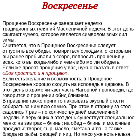
Воскресенье
Прощеное Воскресенье завершает неделю
традиционных гуляний Масленичной недели. В этот день
сжигают чучело, которое является символом злых сил
зимы.
Считается, что в Прощеное Воскресенье следует
отпустить все обиды, помириться с людьми, с которыми
вы ранее пребывали в ссоре, попросить прощения у
всех, кого вы когда-либо и чем-либо могли обидеть.
Если же просят прощения у вас, нужно сказать в ответ:
«Бог простит и я прощаю»
.
Если есть желание и возможность, в Прощеное
Воскресенье хорошо сходить на исповедь в церковь. В
этот день в храме читают часть Нагорной проповеди, где
говорится о прощении обид ближним.
В праздник также принято накрывать вкусный стол и
собирать за ним всю семью. При этом в старину за стол
садились 7 раз – по количеству дней масленичной
недели. У верующих в этот день существует специальное
меню: на завтрак – блины; на обед – блины и молочные
продукты: творог, сыр, масло, сметана и т.п., а также
блюда из рыбы, овощей и яиц. Но мясо уже есть нельзя.