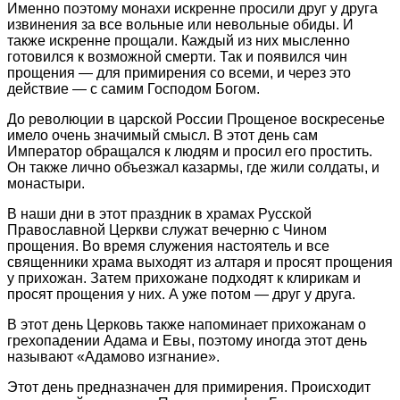
Именно поэтому монахи искренне просили друг у друга
извинения за все вольные или невольные обиды. И
также искренне прощали. Каждый из них мысленно
готовился к возможной смерти. Так и появился чин
прощения — для примирения со всеми, и через это
действие — с самим Господом Богом.
До революции в царской России Прощеное воскресенье
имело очень значимый смысл. В этот день сам
Император обращался к людям и просил его простить.
Он также лично объезжал казармы, где жили солдаты, и
монастыри.
В наши дни в этот праздник в храмах Русской
Православной Церкви служат вечерню с Чином
прощения. Во время служения настоятель и все
священники храма выходят из алтаря и просят прощения
у прихожан. Затем прихожане подходят к клирикам и
просят прощения у них. А уже потом — друг у друга.
В этот день Церковь также напоминает прихожанам о
грехопадении Адама и Евы, поэтому иногда этот день
называют «Адамово изгнание».
Этот день предназначен для примирения. Происходит