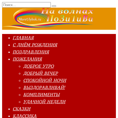
Перейти
Search
к
for:
содержанию
ГЛАВНАЯ
С ДНЁМ РОЖДЕНИЯ
ПОЗДРАВЛЕНИЯ
ПОЖЕЛАНИЯ
ДОБРОЕ УТРО
ДОБРЫЙ ВЕЧЕР
СПОКОЙНОЙ НОЧИ
ВЫЗДОРАВЛИВАЙ!
КОМПЛИМЕНТЫ
УДАЧНОЙ НЕДЕЛИ
СКАЗКИ
КЛАССИКА