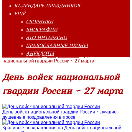
КАЛЕНДАРЬ ПРАЗДНИКОВ
ЕЩЁ…
СБОРНИКИ
БИОГРАФИИ
ЭТО ИНТЕРЕСНО
ПРАВОСЛАВНЫЕ ИКОНЫ
АНЕКДОТЫ
Главная страница
»
Поздравления
»
День войск
национальной гвардии России ~ 27 марта
День войск национальной
гвардии России ~ 27 марта
День войск национальной гвардии России ~ лучшие
душевные поздравления в прозе
Красивые поздравления на День войск национальной