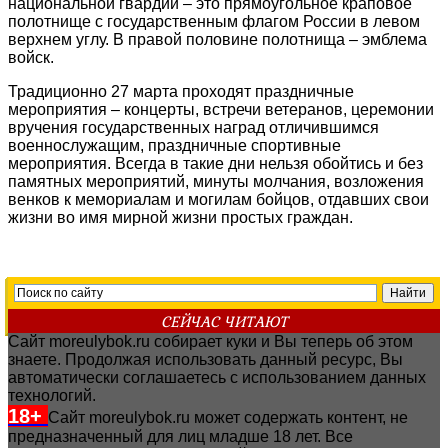
национальной гвардии – это прямоугольное краповое
полотнище с государственным флагом России в левом
верхнем углу. В правой половине полотнища – эмблема
войск.
Традиционно 27 марта проходят праздничные
мероприятия – концерты, встречи ветеранов, церемонии
вручения государственных наград отличившимся
военнослужащим, праздничные спортивные
мероприятия. Всегда в такие дни нельзя обойтись и без
памятных мероприятий, минуты молчания, возложения
венков к мемориалам и могилам бойцов, отдавших свои
жизни во имя мирной жизни простых граждан.
СЕЙЧАС ЧИТАЮТ
Сайт moreulybok.ru собирает куки и Вы теперь об этом
знаете. Продолжая использовать данный ресурс, Вы
автоматически соглашаетесь с использованием данных
технологий.
18+
Сайт moreulybok.ru может содержать контент, не
предназначенный для лиц младше 18 лет.
Все