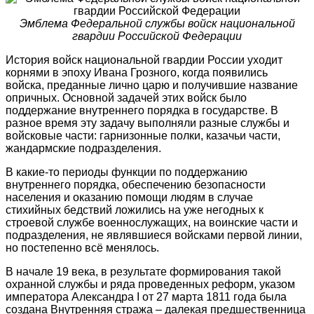
Эмблема Федеральной службы войск национальной
гвардии Российской Федерации
История войск национальной гвардии России уходит
корнями в эпоху Ивана Грозного, когда появились
войска, преданные лично царю и получившие название
опричных. Основной задачей этих войск было
поддержание внутреннего порядка в государстве. В
разное время эту задачу выполняли разные службы и
войсковые части: гарнизонные полки, казачьи части,
жандармские подразделения.
В какие-то периоды функции по поддержанию
внутреннего порядка, обеспечению безопасности
населения и оказанию помощи людям в случае
стихийных бедствий ложились на уже негодных к
строевой службе военнослужащих, на воинские части и
подразделения, не являвшиеся войсками первой линии,
но постепенно всё менялось.
В начале 19 века, в результате формирования такой
охранной службы и ряда проведенных реформ, указом
императора Александра I от 27 марта 1811 года была
создана Внутренняя стража – далекая предшественница