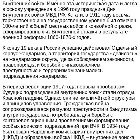
Внутренних войск. Именно эта историческая дата и легла
в основу учреждения в 1996 году праздника Дня
Внутренних войск МВД РФ. Кстати, в 1911 году весьма
торжественно и на государственном уровне был отмечен
100-летний юбилей местных войск и конвойной стражи,
сформированных из Внутренней стражи в результате
военной реформы 1860-1870-х годов.
К концу 19 века в России успешно действовал Отдельный
корпус жандармов, а территория государства «делилась»
на жандармские округа, где за соблюдением законности,
правопорядка и борьбой с инакомыслием,
преступностью и терроризмом занимались
подразделения жандармов.
В период революции 1917 года первым прообразом
будущих подразделений внутренних войск стали отряды
Красной гвардии. Однако они не имели чёткой структуры
и принципов управления. Гражданская война,
сопровождавшаяся разгулом преступности и бандитизма
внутри государства, потребовала для борьбы с
контрреволюционными проявлениями формирования
особых воинских подразделений при ВЧК. В 1934 году
был создан Народный комиссариат внутренних дел
(НКВД) и образованы войска НКВД – внутренние войска.