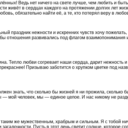
ённых! Ведь нет ничего на свете лучше, чем любить и быть
ности живёт в сердцах каждого на протяжении долгих лет ж
юбовь, обязательно найти её, а те, кто потерял веру в любо
ьный праздник нежности и искренних чувств хочу пожелать,
тобы отношения развивались под флагом взаимопонимания и
на. Тепло любви согревает наши сердца, дарит нежность и 
 и прекраснее! Призываю заботится о хрупком цветке под на
жен знать, что сколько бы жизней я ни прожила, сколько бы
ы — мой человек, мы — единое целое. И нас никому не разд
 таким же мужественным, храбрым и сильным. Я с тобой нич
 загадочности. Пусть в этот день светит солнце, которое со