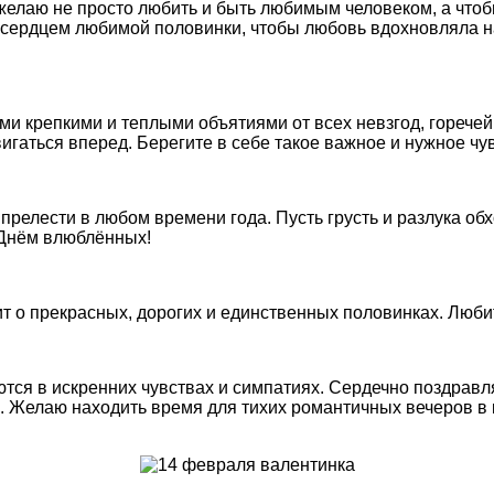
желаю не просто любить и быть любимым человеком, а чтоб
 с сердцем любимой половинки, чтобы любовь вдохновляла 
и крепкими и теплыми объятиями от всех невзгод, горечей
вигаться вперед. Берегите в себе такое важное и нужное чув
релести в любом времени года. Пусть грусть и разлука обхо
С Днём влюблённых!
т о прекрасных, дорогих и единственных половинках. Люби
ются в искренних чувствах и симпатиях. Сердечно поздравл
 Желаю находить время для тихих романтичных вечеров в кр