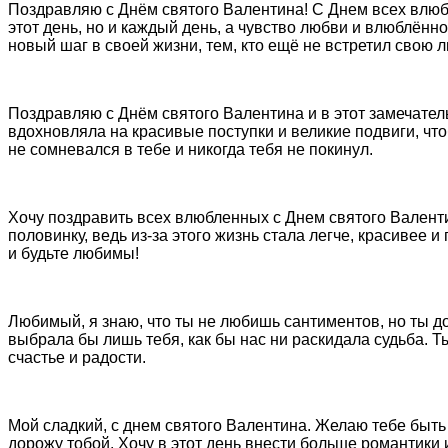
Поздравляю с Днём святого Валентина! С Днем всех влюбл
этот день, но и каждый день, а чувство любви и влюблён
новый шаг в своей жизни, тем, кто ещё не встретил свою л
Поздравляю с Днём святого Валентина и в этот замечател
вдохновляла на красивые поступки и великие подвиги, ч
не сомневался в тебе и никогда тебя не покинул.
Хочу поздравить всех влюбленных с Днем святого Валенти
половинку, ведь из-за этого жизнь стала легче, красивее
и будьте любимы!
Любимый, я знаю, что ты не любишь сантиментов, но ты дол
выбрала бы лишь тебя, как бы нас ни раскидала судьба. Т
счастье и радости.
Мой сладкий, с днем святого Валентина. Желаю тебе быть
дорожу тобой. Хочу в этот день внести больше романтики и