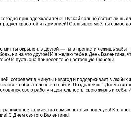
 сегодня принадлежали тебе! Пускай солнце светит лишь дл
уг радует красотой и гармонией! Солнышко моё, ты самое д
о миг ты окрылен, в другой — ты в пропасти лежишь забыт,
бовь, ни на что другое! И я желаю тебе в День Валентина,
бе! И пусть она принесет тебе настоящую Любовь!
ящей, согревает в минуты невзгод и поддерживает в любых
о человека обязательно его найти! Поздравляю с Днём свят
ловинку, свою работу и деятельность, свою жизнь и себя. И
ограниченное количество самых нежных поцелуев! Кто просто
тлив! С Днем святого Валентина!