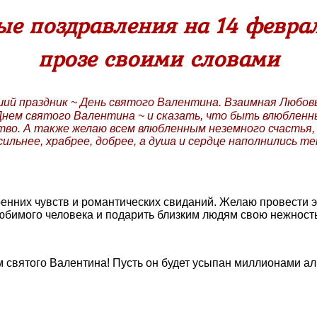
е поздравления на 14 феврал
прозе своими словами
й праздник ~ День святого Валентина. Взаимная Любовь
Днем святого Валентина ~ и сказать, что быть влюбленн
во. А также желаю всем влюбленным неземного счастья,
ильнее, храбрее, добрее, а душа и сердце наполнились т
енних чувств и романтических свиданий. Желаю провести э
юбимого человека и подарить близким людям свою нежность
м святого Валентина! Пусть он будет усыпан миллионами а