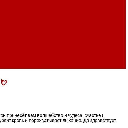
авления на 14 февраля, с Днем святого Валентина в
💘
н принесёт вам волшебство и чудеса, счастье и
рлит кровь и перехватывает дыхание. Да здравствует