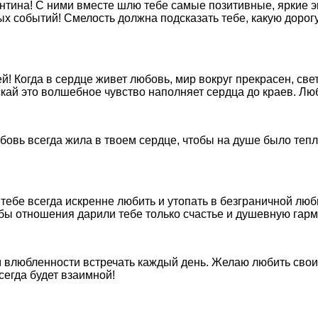
нтина! С ними вместе шлю тебе самые позитивные, яркие 
ых событий! Смелость должна подсказать тебе, какую дорог
 Когда в сердце живет любовь, мир вокруг прекрасен, свет
кай это волшебное чувство наполняет сердца до краев. Люб
овь всегда жила в твоем сердце, чтобы на душе было тепло
ебе всегда искренне любить и утопать в безграничной любв
обы отношения дарили тебе только счастье и душевную гар
 влюбленности встречать каждый день. Желаю любить своих
сегда будет взаимной!