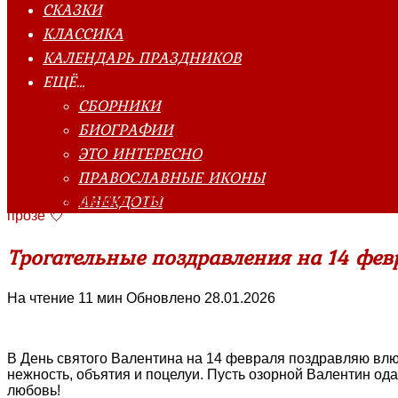
СКАЗКИ
КЛАССИКА
КАЛЕНДАРЬ ПРАЗДНИКОВ
ЕЩЁ…
СБОРНИКИ
БИОГРАФИИ
ЭТО ИНТЕРЕСНО
ПРАВОСЛАВНЫЕ ИКОНЫ
АНЕКДОТЫ
Главная страница
»
Поздравления
»
14 февраля ~ День С
прозе 💘
Трогательные поздравления на 14 февр
На чтение
11 мин
Обновлено
28.01.2026
В День святого Валентина на 14 февраля поздравляю влю
нежность, объятия и поцелуи. Пусть озорной Валентин од
любовь!