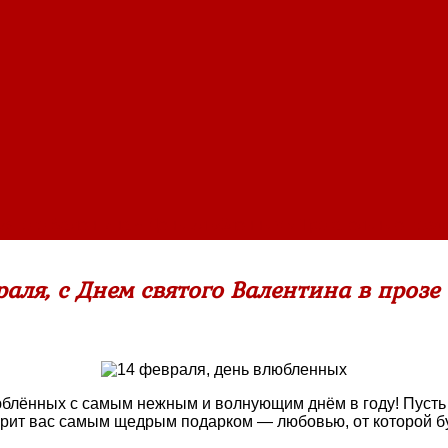
вятого Валентина ~ День влюбленных
»
Трогательные поздр
аля, с Днем святого Валентина в прозе 
блённых с самым нежным и волнующим днём в году! Пусть о
арит вас самым щедрым подарком — любовью, от которой бу