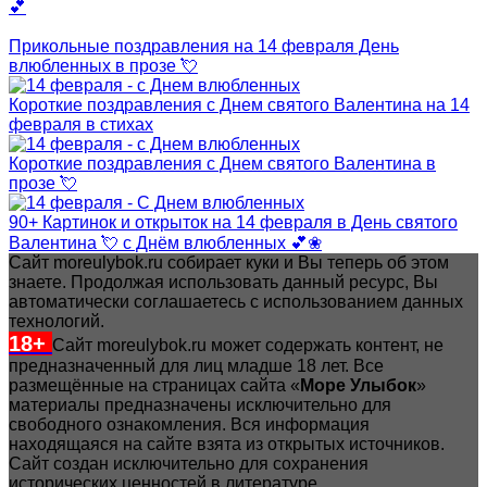
💕
Прикольные поздравления на 14 февраля День
влюбленных в прозе 💘
Короткие поздравления с Днем святого Валентина на 14
февраля в стихах
Короткие поздравления с Днем святого Валентина в
прозе 💘
90+ Картинок и открыток на 14 февраля в День святого
Валентина 💘 с Днём влюбленных 💕❀
Сайт moreulybok.ru собирает куки и Вы теперь об этом
знаете. Продолжая использовать данный ресурс, Вы
автоматически соглашаетесь с использованием данных
технологий.
18+
Сайт moreulybok.ru может содержать контент, не
предназначенный для лиц младше 18 лет.
Все
размещённые на страницах сайта «
Море Улыбок
»
материалы предназначены исключительно для
свободного ознакомления. Вся информация
находящаяся на сайте взята из открытых источников.
Сайт создан исключительно для сохранения
исторических ценностей в литературе.