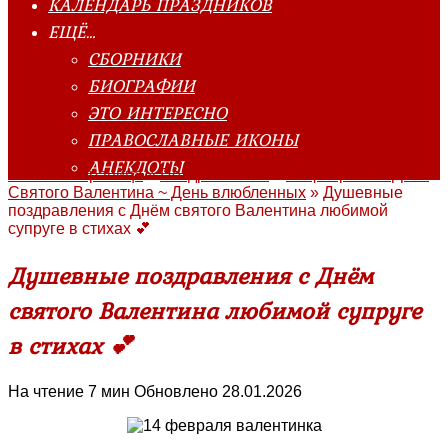
КАЛЕНДАРЬ ПРАЗДНИКОВ
ЕЩЁ…
СБОРНИКИ
БИОГРАФИИ
ЭТО ИНТЕРЕСНО
ПРАВОСЛАВНЫЕ ИКОНЫ
АНЕКДОТЫ
Главная страница
»
Поздравления
»
14 февраля ~ День
Святого Валентина ~ День влюбленных
»
Душевные
поздравления с Днём святого Валентина любимой
супруге в стихах 💕
Душевные поздравления с Днём
святого Валентина любимой супруге
в стихах 💕
На чтение
7 мин
Обновлено
28.01.2026