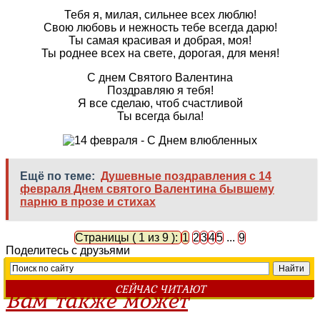
Тебя я, милая, сильнее всех люблю!
Свою любовь и нежность тебе всегда дарю!
Ты самая красивая и добрая, моя!
Ты роднее всех на свете, дорогая, для меня!
С днем Святого Валентина
Поздравляю я тебя!
Я все сделаю, чтоб счастливой
Ты всегда была!
Ещё по теме:
Душевные поздравления с 14
февраля Днем святого Валентина бывшему
парню в прозе и стихах
Страницы ( 1 из 9 ):
1
2
3
4
5
...
9
Поделитесь с друзьями
СЕЙЧАС ЧИТАЮТ
Вам также может