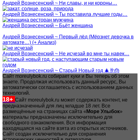
Андрей Вознесенский ~ Ни славы, и ни короны…
Андрей Вознесенский ~ Ты поставила лучшие годы…
Андрей Вознесенский ~ Бьёт женщина
Андрей Вознесенский ~ Первый лёд (Мёрзнет девочка в
автомате…) (+ Анализ)
Андрей Вознесенский ~ Не исчезай во мне ты навек…
Андрей Вознесенский ~ Старый Новый год 🎄🥂🎂
Сайт moreulybok.ru собирает куки и Вы теперь об этом
знаете. Продолжая использовать данный ресурс, Вы
автоматически соглашаетесь с использованием данных
технологий.
18+
Сайт moreulybok.ru может содержать контент, не
предназначенный для лиц младше 18 лет.
Все
размещённые на страницах сайта «
Море Улыбок
»
материалы предназначены исключительно для
свободного ознакомления. Вся информация
находящаяся на сайте взята из открытых источников.
Сайт создан исключительно для сохранения
исторических ценностей в литературе.