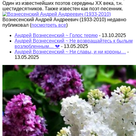
Один из известнейших поэтов середины XX века, т.н.
шестидесятников. Также известен как поэт-песенник.
Вознесенский Андрей Андреевич (1933-2010) недавно
публиковал
(
посмотреть все
)
Андрей Вознесенский ~ Голос теряю
- 13.10.2025
Андрей Вознесенский ~ Не возвращайтесь к былым
возлюбленным… 💔
- 13.05.2025
Андрей Вознесенский ~ Ни славы, и ни короны…
-
13.05.2025