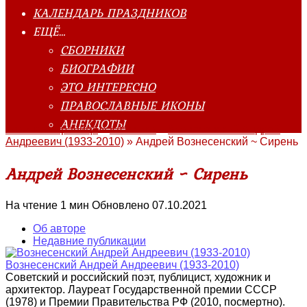
КАЛЕНДАРЬ ПРАЗДНИКОВ
ЕЩЁ…
СБОРНИКИ
БИОГРАФИИ
ЭТО ИНТЕРЕСНО
ПРАВОСЛАВНЫЕ ИКОНЫ
АНЕКДОТЫ
Главная страница
»
Классика
»
Вознесенский Андрей
Андреевич (1933-2010)
»
Андрей Вознесенский ~ Сирень
Андрей Вознесенский ~ Сирень
На чтение
1 мин
Обновлено
07.10.2021
Об авторе
Недавние публикации
Вознесенский Андрей Андреевич (1933-2010)
Советский и российский поэт, публицист, художник и
архитектор. Лауреат Государственной премии СССР
(1978) и Премии Правительства РФ (2010, посмертно).