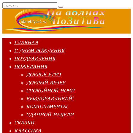
Перейти
Search
к
for:
содержанию
ГЛАВНАЯ
С ДНЁМ РОЖДЕНИЯ
ПОЗДРАВЛЕНИЯ
ПОЖЕЛАНИЯ
ДОБРОЕ УТРО
ДОБРЫЙ ВЕЧЕР
СПОКОЙНОЙ НОЧИ
ВЫЗДОРАВЛИВАЙ!
КОМПЛИМЕНТЫ
УДАЧНОЙ НЕДЕЛИ
СКАЗКИ
КЛАССИКА