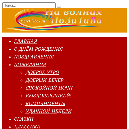
Перейти
Search
к
for:
содержанию
ГЛАВНАЯ
С ДНЁМ РОЖДЕНИЯ
ПОЗДРАВЛЕНИЯ
ПОЖЕЛАНИЯ
ДОБРОЕ УТРО
ДОБРЫЙ ВЕЧЕР
СПОКОЙНОЙ НОЧИ
ВЫЗДОРАВЛИВАЙ!
КОМПЛИМЕНТЫ
УДАЧНОЙ НЕДЕЛИ
СКАЗКИ
КЛАССИКА