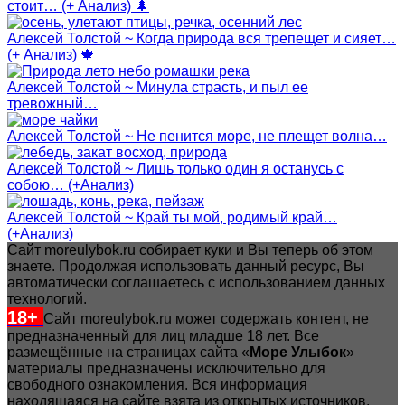
стоит… (+ Анализ) 🌲
Алексей Толстой ~ Когда природа вся трепещет и сияет…
(+ Анализ) 🍁
Алексей Толстой ~ Минула страсть, и пыл ее
тревожный…
Алексей Толстой ~ Не пенится море, не плещет волна…
Алексей Толстой ~ Лишь только один я останусь с
собою… (+Анализ)
Алексей Толстой ~ Край ты мой, родимый край…
(+Анализ)
Сайт moreulybok.ru собирает куки и Вы теперь об этом
знаете. Продолжая использовать данный ресурс, Вы
автоматически соглашаетесь с использованием данных
технологий.
18+
Сайт moreulybok.ru может содержать контент, не
предназначенный для лиц младше 18 лет.
Все
размещённые на страницах сайта «
Море Улыбок
»
материалы предназначены исключительно для
свободного ознакомления. Вся информация
находящаяся на сайте взята из открытых источников.