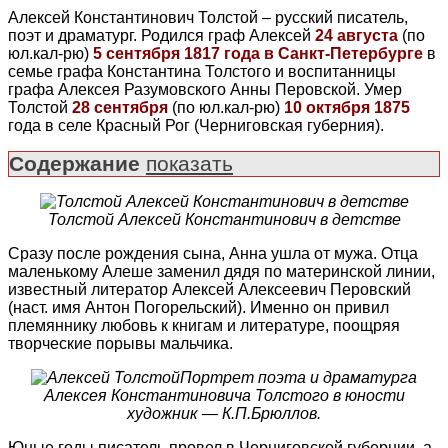
Алексей Константинович Толстой – русский писатель,
поэт и драматург. Родился граф Алексей
24 августа
(по
юл.кал-рю)
5 сентября 1817 года в Санкт-Петербурге
в
семье графа Константина Толстого и воспитанницы
графа Алексея Разумовского Анны Перовской. Умер
Толстой
28 сентября
(по юл.кал-рю)
10 октября 1875
года в селе Красный Рог (Черниговская губерния).
Содержание
показать
Толстой Алексей Константинович в детстве
Сразу после рождения сына, Анна ушла от мужа. Отца
маленькому Алеше заменил дядя по материнской линии,
известный литератор Алексей Алексеевич Перовский
(наст. имя Антон Погорельский). Именно он привил
племяннику любовь к книгам и литературе, поощряя
творческие порывы мальчика.
Портрет поэта и драматурга
Алексея Константиновича Толстого в юности
художник — К.П.Брюллов.
Юные годы писатель провел в Черниговской губернии, а