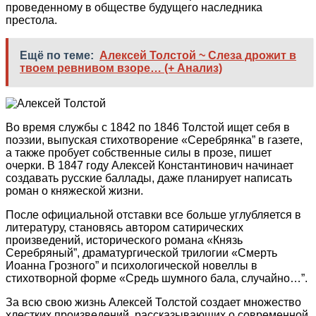
проведенному в обществе будущего наследника
престола.
Ещё по теме:
Алексей Толстой ~ Слеза дрожит в
твоем ревнивом взоре… (+ Анализ)
Во время службы с 1842 по 1846 Толстой ищет себя в
поэзии, выпуская стихотворение «Серебрянка” в газете,
а также пробует собственные силы в прозе, пишет
очерки. В 1847 году Алексей Константинович начинает
создавать русские баллады, даже планирует написать
роман о княжеской жизни.
После официальной отставки все больше углубляется в
литературу, становясь автором сатирических
произведений, исторического романа «Князь
Серебряный”, драматургической трилогии «Смерть
Иоанна Грозного” и психологической новеллы в
стихотворной форме «Средь шумного бала, случайно…”.
За всю свою жизнь Алексей Толстой создает множество
хлестких произведений, рассказывающих о современной