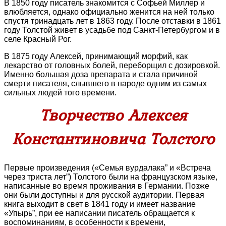
В 1850 году писатель знакомится с Софьей Миллер и
влюбляется, однако официально женится на ней только
спустя тринадцать лет в 1863 году. После отставки в 1861
году Толстой живет в усадьбе под Санкт-Петербургом и в
селе Красный Рог.
В 1875 году Алексей, принимающий морфий, как
лекарство от головных болей, переборщил с дозировкой.
Именно большая доза препарата и стала причиной
смерти писателя, слывшего в народе одним из самых
сильных людей того времени.
Творчество Алексея
Константиновича Толстого
Первые произведения («Семья вурдалака” и «Встреча
через триста лет”) Толстого были на французском языке,
написанные во время проживания в Германии. Позже
они были доступны и для русской аудитории. Первая
книга выходит в свет в 1841 году и имеет название
«Упырь”, при ее написании писатель обращается к
воспоминаниям, в особенности к времени,