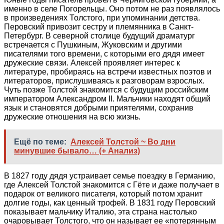
именно в селе Погорельцы. Оно потом не раз появлялось
в произведениях Толстого, при упоминании детства.
Перовский привозит сестру и племянника в Санкт-
Петербург. В северной столице будущий драматург
встречается с Пушкиным, Жуковским и другими
писателями того времени, с которыми его дядя имеет
дружеские связи. Алексей проявляет интерес к
литературе, пробираясь на встречи известных поэтов и
литераторов, прислушиваясь к разговорам взрослых.
Чуть позже Толстой знакомится с будущим российским
императором Александром II. Мальчики находят общий
язык и становятся добрыми приятелями, сохранив
дружеские отношения на всю жизнь.
Ещё по теме:
Алексей Толстой ~ Во дни
минувшие бывало… (+ Анализ)
В 1827 году дядя устраивает семье поездку в Германию,
где Алексей Толстой знакомится с Гёте и даже получает в
подарок от великого писателя, который потом хранит
долгие годы, как ценный трофей. В 1831 году Перовский
показывает мальчику Италию, эта страна настолько
очаровывает Толстого, что он называет ее «потерянным