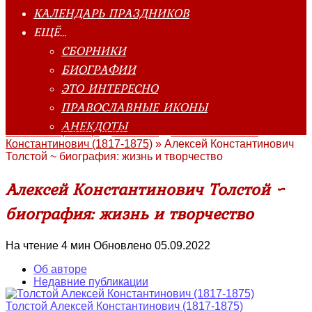
КАЛЕНДАРЬ ПРАЗДНИКОВ
ЕЩЁ…
СБОРНИКИ
БИОГРАФИИ
ЭТО ИНТЕРЕСНО
ПРАВОСЛАВНЫЕ ИКОНЫ
АНЕКДОТЫ
Главная страница
»
Классика
»
Толстой Алексей
Константинович (1817-1875)
»
Алексей Константинович
Толстой ~ биография: жизнь и творчество
Алексей Константинович Толстой ~
биография: жизнь и творчество
На чтение
4 мин
Обновлено
05.09.2022
Об авторе
Недавние публикации
Толстой Алексей Константинович (1817-1875)