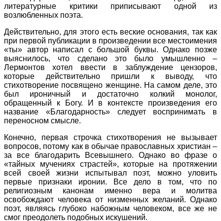
литературные критики приписывают одной из
возлюбленных поэта.
Действительно, для этого есть веские основания, так как
при первой публикации в произведении все местоимения
«ты» автор написал с большой буквы. Однако позже
выяснилось, что сделано это было умышленно –
Лермонтов хотел ввести в заблуждение цензоров,
которые действительно пришли к выводу, что
стихотворение посвящено женщине. На самом деле, это
был ироничный и достаточно колкий монолог,
обращенный к Богу. И в контексте произведения его
название «Благодарность» следует воспринимать в
переносном смысле.
Конечно, первая строчка стихотворения не вызывает
вопросов, потому как в обычае православных христиан –
за все благодарить Всевышнего. Однако во фразе о
«тайных мучениях страстей», которые на протяжении
всей своей жизни испытывал поэт, можно уловить
первые признаки иронии. Все дело в том, что по
религиозным канонам именно вера и молитва
освобождают человека от низменных желаний. Однако
поэт, являясь глубоко набожным человеком, все же не
смог преодолеть подобных искушений.