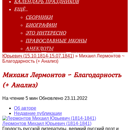
КАЛЕНДАРЬ ПРАЗДНИКОВ
ЕЩЁ…
СБОРНИКИ
БИОГРАФИИ
ЭТО ИНТЕРЕСНО
ПРАВОСЛАВНЫЕ ИКОНЫ
АНЕКДОТЫ
Главная страница
»
Классика
»
Лермонтов Михаил
Юрьевич (15.10.1814-15.07.1841)
»
Михаил Лермонтов ~
Благодарность (+ Анализ)
Михаил Лермонтов ~ Благодарность
(+ Анализ)
На чтение
5 мин
Обновлено
23.11.2022
Об авторе
Недавние публикации
Лермонтов Михаил Юрьевич (1814-1841)
Гордость русской литературы, великий русский поэт и