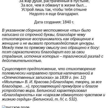
За жар души, растраченный в пустыне,
За все, чем я обманут в жизни был…
Устрой лишь так, чтобы тебя отныне
Недолго я еще благодарил.
Дата создания: 1840 г.
В указанном сборнике местоимение «ты» было
написано со строчной буквы, благодаря чему
стихотворение воспринималось как обращение к
женщине и не вызвало противодействия цензуры.
Между тем по прямому смыслу оно обращено к богу:
поэт саркастически благодарит его за свои
страдания, источник которых – трагический разлад с
действительностью.
Существует предположение, что стихотворение
полемически направлено против напечатанной в
«Отечественных записках» за 1839 г. (кн. 12)
«Молитвы» В. И. Красова («Благодарю, творец, за все
благодарю…»), прославляющей премудрое и благое
устройство мира. Белинский характеризовал
«Благодарность» как «сарказм обманутого чувством и
жизнию сердца» (Белинский, т. IV, с. 532).