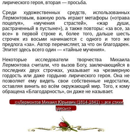
лирического героя, вторая — просьба.
Среди художественных средств, использованных
Лермонтовым, важную роль играют метафоры («отрава
поцелуя», «мучения страстей», «жар души,
растраченный в пустыне»), а также повторы: «за все, за
все» в первой строке и, более того, дальше шесть
строчек из восьми начинаются с одного и того же
предлога «за». Автор перечисляет, за что он благодарен.
Эпитет здесь всего один — «тайные мучения».
Некоторые исследователи творчества Михаила
Лермонтова считали, что вызов Богу, заключающийся в
последних двух строчках, указывает на чрезмерную
гордость или даже гордыню лирического героя. Она не
позволяет ему видеть свои собственные недостатки,
оставляя винить во всём окружающий мир. Того, к кому
обращена «Благодарность», он даже не называет.
<=Лермонтов Михаил Юрьевич (1814-1841) ~ все стихи
здесь=>