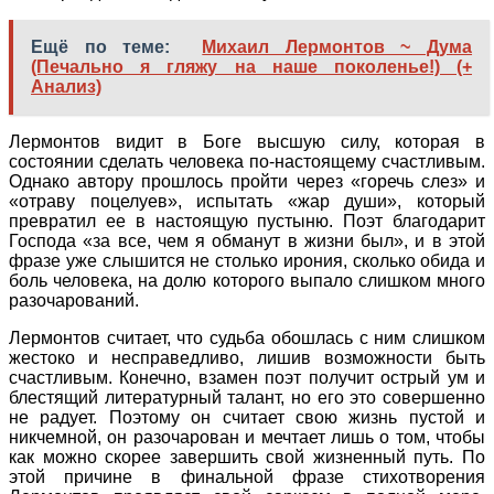
Ещё по теме:
Михаил Лермонтов ~ Дума
(Печально я гляжу на наше поколенье!) (+
Анализ)
Лермонтов видит в Боге высшую силу, которая в
состоянии сделать человека по-настоящему счастливым.
Однако автору прошлось пройти через «горечь слез» и
«отраву поцелуев», испытать «жар души», который
превратил ее в настоящую пустыню. Поэт благодарит
Господа «за все, чем я обманут в жизни был», и в этой
фразе уже слышится не столько ирония, сколько обида и
боль человека, на долю которого выпало слишком много
разочарований.
Лермонтов считает, что судьба обошлась с ним слишком
жестоко и несправедливо, лишив возможности быть
счастливым. Конечно, взамен поэт получит острый ум и
блестящий литературный талант, но его это совершенно
не радует. Поэтому он считает свою жизнь пустой и
никчемной, он разочарован и мечтает лишь о том, чтобы
как можно скорее завершить свой жизненный путь. По
этой причине в финальной фразе стихотворения