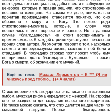
поэт сделал это специально, дабы ввести в заблуждение
цензоров, которые и правда решили, что стихотворение
посвящено женщине. На самом же деле, внимательно
прочитав произведение, становится понятно, что оно
обращено к миру и к Богу. Это некого рода
стихотворение-молитва, которые, к слову, уже
появлялись в его творчестве и раньше. Но в данном
случае «благодарность» не стоит воспринимать в
прямом смысле. В каждой строчке чувствуется печальная
ирония слов автора. Лермонтов говорит о том, насколько
сложна и непредсказуема жизнь, сколько в ней боли и
страданий. В последних строках поэт просит, чтобы ему
не пришлось долго благодарить. Буквально — просит
Бога о смерти, об окончании его мучений.
Ещё по теме:
Михаил Лермонтов ~ К *** (Я не
унижусь пред тобою…) (+ Анализ)
Стихотворение «Благодарность» написано пятистопным
ямбом, мужская рифма чередуется с женской. На строфы
оно не разделено для создания целостного восприятия.
Но также можно сказать, что стих делится на две части по
смысловой нагрузке. Первая — благодарность