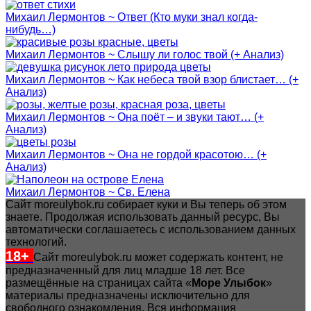
Михаил Лермонтов ~ Ответ (Кто муки знал когда-
нибудь…)
Михаил Лермонтов ~ Слышу ли голос твой (+ Анализ)
Михаил Лермонтов ~ Как небеса твой взор блистает… (+
Анализ)
Михаил Лермонтов ~ Она поёт – и звуки тают… (+
Анализ)
Михаил Лермонтов ~ Она не гордой красотою… (+
Анализ)
Михаил Лермонтов ~ Св. Елена
Сайт moreulybok.ru собирает куки и Вы теперь об этом
знаете. Продолжая использовать данный ресурс, Вы
автоматически соглашаетесь с использованием данных
технологий.
18+
Сайт moreulybok.ru может содержать контент, не
предназначенный для лиц младше 18 лет.
Все
размещённые на страницах сайта «
Море Улыбок
»
материалы предназначены исключительно для
свободного ознакомления. Вся информация