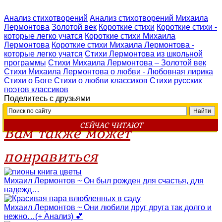
Анализ стихотворений
Анализ стихотворений Михаила
Лермонтова
Золотой век
Короткие стихи
Короткие стихи -
которые легко учатся
Короткие стихи Михаила
Лермонтова
Короткие стихи Михаила Лермонтова -
которые легко учатся
Стихи Лермонтова из школьной
программы
Стихи Михаила Лермонтова – Золотой век
Стихи Михаила Лермонтова о любви - Любовная лирика
Стихи о Боге
Стихи о любви классиков
Стихи русских
поэтов классиков
Поделитесь с друзьями
СЕЙЧАС ЧИТАЮТ
Вам также может
понравиться
Михаил Лермонтов ~ Он был рожден для счастья, для
надежд…
Михаил Лермонтов ~ Они любили друг друга так долго и
нежно…(+ Анализ) 💕