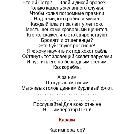
Что ей Пётр? — Злой и дикой ораве? —
Только камень желанного случая,
Чтобы колья погромные правили
Над теми, кто грабил и мучил.
Каждый платит за лепту лептою,
Месть щенками кровавыми щенится.
Кто же скажет, что это свирепствуют
Бродяги и отщепенцы?
Это буйствуют россияне!
Я ж хочу научить их под хохот сабль
Обтянуть тот зловещий скелет парусами
И пустить его по безводным степям,
Как корабль.
А за ним
По курганам синим
Мы живых голов двинем бурливый флот.
. . . . . . . . . . . . . . . . . . . . . . . . .
. . . . . . . . . . . . . . . . . . . . . . . . .
Послушайте! Для всех отныне
Я — император Пётр!
Казаки
Как император?