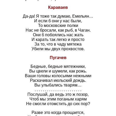
Караваев
Да-да! Я тоже так думаю, Емельян…
И если б они у нас были,
То московские полки
Нас не бросали, как рыб, в Чаган.
Они б побоялись нас жать
И карать так легко и просто
За то, что в чаду мятежа
Убили мы двух прохвостов.
Пугачев
Бедные, бедные мятежники,
Вы цвели и шумели, как рожь.
Ваши головы колосьями нежными
Раскачивал июльский дождь.
Вы улыбались тварям…
. . . . . . . . . . . . . . . . . . . . . . .
Послушай, да ведь это ж позор,
Чтоб мы этим поганым харям
Не смогли отомстить до сих пор?
Разве это когда прощается,