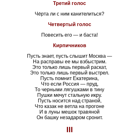
Третий голос
Че́рта ли с ним канителиться?
Четвертый голос
Повесить его — и баста!
Кирпичников
Пусть знает, пусть слышит Москва —
На расправы ее мы взбыстрим.
Это только лишь первый раскат,
Это только лишь первый выстрел.
Пусть помнит Екатерина,
Что если Россия — пруд,
То черными лягушками в тину
Пушки мечут стальную икру.
Пусть носится над страной,
Что казак не ветла на прогоне
И в луны мешок травяной
Он башку незадаром сронит.
III