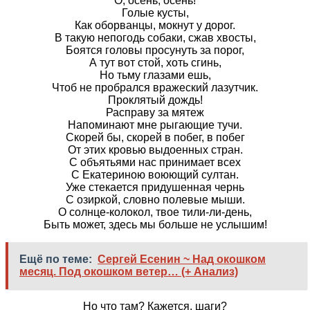
О, осень, осень!
Голые кусты,
Как оборванцы, мокнут у дорог.
В такую непогодь собаки, сжав хвосты,
Боятся головы просунуть за порог,
А тут вот стой, хоть сгинь,
Но тьму глазами ешь,
Чтоб не пробрался вражеский лазутчик.
Проклятый дождь!
Расправу за мятеж
Напоминают мне рыгающие тучи.
Скорей бы, скорей в побег, в побег
От этих кровью выдоенных стран.
С объятьями нас принимает всех
С Екатериною воюющий султан.
Уже стекается придушенная чернь
С озиркой, словно полевые мыши.
О солнце-колокол, твое тили-ли-день,
Быть может, здесь мы больше не услышим!
Ещё по теме:
Сергей Есенин ~ Над окошком
месяц. Под окошком ветер… (+ Анализ)
Но что там? Кажется, шаги?