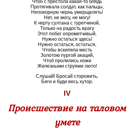
Чтоб с престола какая-то блядь
Протягивала солдат, как пальцы,
Непокорную чернь умерщвлять!
Нет, не могу, не могу!
К черту султана с туретчиной,
Только на радость врагу
Этот побег опрометчивый.
Нужно остаться здесь!
Нужно остаться, остаться,
Чтобы вскипела месть
Золотою пургой акаций,
Чтоб пролились ножи
Железными струями люто!
Слушай! Бросай сторожить,
Беги и буди весь хутор.
IV
Происшествие на таловом
умете