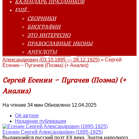
КАЛЕНДАРЬ ПРАЗДНИКОВ
ЕЩЁ…
СБОРНИКИ
БИОГРАФИИ
ЭТО ИНТЕРЕСНО
ПРАВОСЛАВНЫЕ ИКОНЫ
АНЕКДОТЫ
Главная страница
»
Классика
»
Есенин Сергей
Александрович (03.10.1895 — 28.12.1925)
»
Сергей
Есенин ~ Пугачев (Поэма) (+ Анализ)
Сергей Есенин ~ Пугачев (Поэма) (+
Анализ)
На чтение
34 мин
Обновлено
12.04.2025
Об авторе
Недавние публикации
Есенин Сергей Александрович (1895-1925)
Выдающийся русский поэт XX века. Знаток народного