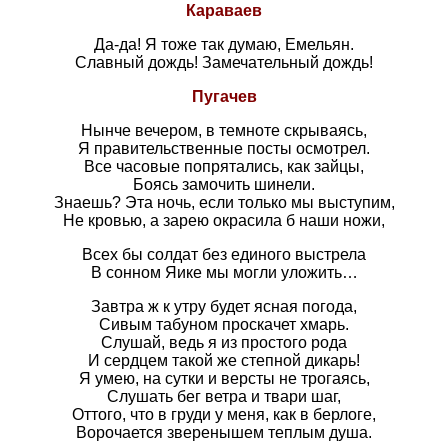
Караваев
Да-да! Я тоже так думаю, Емельян.
Славный дождь! Замечательный дождь!
Пугачев
Нынче вечером, в темноте скрываясь,
Я правительственные посты осмотрел.
Все часовые попрятались, как зайцы,
Боясь замочить шинели.
Знаешь? Эта ночь, если только мы выступим,
Не кровью, а зарею окрасила б наши ножи,
Всех бы солдат без единого выстрела
В сонном Яике мы могли уложить…
Завтра ж к утру будет ясная погода,
Сивым табуном проскачет хмарь.
Слушай, ведь я из простого рода
И сердцем такой же степной дикарь!
Я умею, на сутки и версты не трогаясь,
Слушать бег ветра и твари шаг,
Оттого, что в груди у меня, как в берлоге,
Ворочается зверенышем теплым душа.