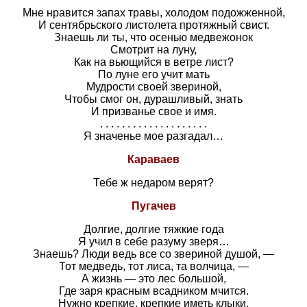
Мне нравится запах травы, холодом подожженной,
И сентябрьского листолета протяжный свист.
Знаешь ли ты, что осенью медвежонок
Смотрит на луну,
Как на вьющийся в ветре лист?
По луне его учит мать
Мудрости своей звериной,
Чтобы смог он, дурашливый, знать
И призванье свое и имя.
. . . . . . . . . . . . . . . . . . . .
Я значенье мое разгадал…
Караваев
Тебе ж недаром верят?
Пугачев
Долгие, долгие тяжкие года
Я учил в себе разуму зверя…
Знаешь? Люди ведь все со звериной душой, —
Тот медведь, тот лиса, та волчица, —
А жизнь — это лес большой,
Где заря красным всадником мчится.
Нужно крепкие, крепкие иметь клыки.