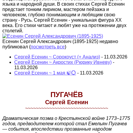
языка и народной души. В своих стихах Сергей Есенин
предстает тонким лириком, мастером пейзажа и
человеком, глубоко понимающим и любящим свою
страну - Русь. Сергей Есенин - уникальная фигура XX
века. Его стихи читают и любят уже на протяжении двух
столетий.
Есенин Сергей Александрович (1895-1925) недавно
публиковал
(
посмотреть все
)
Сергей Есенин ~ Сорокоуст (+ Анализ)
- 11.03.2026
Сергей Есенин ~ Акростих (Рюрику Ивневу)
-
11.03.2026
Сергей Есенин ~ 1 мая 🍃💮
- 11.03.2026
ПУГАЧЁВ
Сергей Есенин
~~~~~~~~~~~~~~~~~~~~~~~~~~~~~~~
Драматическая поэма о Крестьянской войне 1773–1775
годов, предводителем которой стал Емельян Пугачев
— события, впоследствии прозванные народом