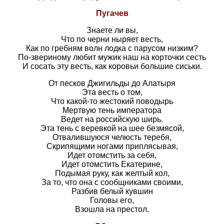
Пугачев
Знаете ли вы,
Что по черни ныряет весть,
Как по гребням волн лодка с парусом низким?
По-звериному любит мужик наш на корточки сесть
И сосать эту весть, как коровьи большие сиськи.
От песков Джигильды до Алатыря
Эта весть о том,
Что какой-то жестокий поводырь
Мертвую тень императора
Ведет на российскую ширь.
Эта тень с веревкой на шее безмясой,
Отвалившуюся челюсть теребя,
Скрипящими ногами приплясывая,
Идет отомстить за себя,
Идет отомстить Екатерине,
Подымая руку, как желтый кол,
За то, что она с сообщниками своими,
Разбив белый кувшин
Головы его,
Взошла на престол.