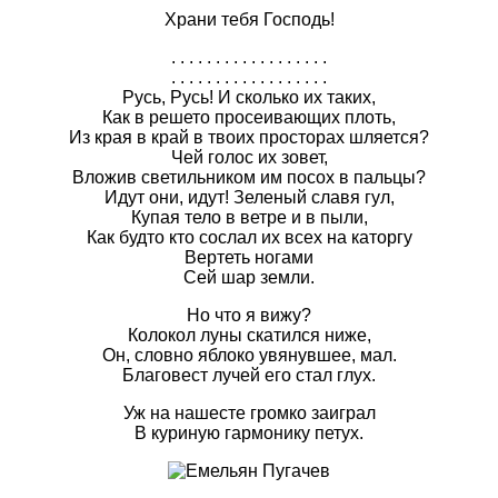
Храни тебя Господь!
. . . . . . . . . . . . . . . . . .
. . . . . . . . . . . . . . . . . .
Русь, Русь! И сколько их таких,
Как в решето просеивающих плоть,
Из края в край в твоих просторах шляется?
Чей голос их зовет,
Вложив светильником им посох в пальцы?
Идут они, идут! Зеленый славя гул,
Купая тело в ветре и в пыли,
Как будто кто сослал их всех на каторгу
Вертеть ногами
Сей шар земли.
Но что я вижу?
Колокол луны скатился ниже,
Он, словно яблоко увянувшее, мал.
Благовест лучей его стал глух.
Уж на нашесте громко заиграл
В куриную гармонику петух.