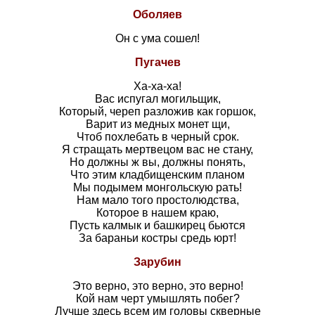
Оболяев
Он с ума сошел!
Пугачев
Ха-ха-ха!
Вас испугал могильщик,
Который, череп разложив как горшок,
Варит из медных монет щи,
Чтоб похлебать в черный срок.
Я стращать мертвецом вас не стану,
Но должны ж вы, должны понять,
Что этим кладбищенским планом
Мы подымем монгольскую рать!
Нам мало того простолюдства,
Которое в нашем краю,
Пусть калмык и башкирец бьются
За бараньи костры средь юрт!
Зарубин
Это верно, это верно, это верно!
Кой нам черт умышлять побег?
Лучше здесь всем им головы скверные