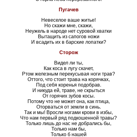
Пугачев
Невеселое ваше житье!
Но скажи мне, скажи,
Неужель в народе нет суровой хватки
Вытащить из сапогов ножи
И всадить их в барские лопатки?
Сторож
Видел ли ты,
Как коса в лугу скачет,
Ртом железным перекусывая ноги трав?
Оттого, что стоит трава на корячках,
Под себя коренья подобрав.
И никуда ей, траве, не скрыться
От горячих зубов косы.
Потому что не может она, как птица,
Оторваться от земли в синь.
Так и мы! Вросли ногами крови в избы,
Что нам первый ряд подкошенной травы?
Только лишь до нас не добрались бы,
Только нам бы,
Только б нашей