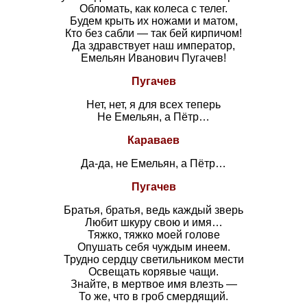
Обломать, как колеса с телег.
Будем крыть их ножами и матом,
Кто без сабли — так бей кирпичом!
Да здравствует наш император,
Емельян Иванович Пугачев!
Пугачев
Нет, нет, я для всех теперь
Не Емельян, а Пётр…
Караваев
Да-да, не Емельян, а Пётр…
Пугачев
Братья, братья, ведь каждый зверь
Любит шкуру свою и имя…
Тяжко, тяжко моей голове
Опушать себя чуждым инеем.
Трудно сердцу светильником мести
Освещать корявые чащи.
Знайте, в мертвое имя влезть —
То же, что в гроб смердящий.