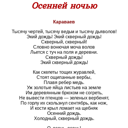
Осенней ночью
Караваев
Тысячу чертей, тысячу ведьм и тысячу дьяволов!
Экий дождь! Экий скверный дождь!
Скверный, скверный!
Словно вонючая моча волов
Льется с туч на поля и деревни.
Скверный дождь!
Экий скверный дождь!
Как скелеты тощих журавлей,
Стоят ощипанные вербы,
Плавя ребер медь.
Уж золотые яйца листьев на земле
Им деревянным брюхом не согреть,
Не вывести птенцов — зеленых вербенят,
По горлу их скользнул сентябрь, как нож,
И кости крыл ломает на щебняк
Осенний дождь.
Холодный, скверный дождь.