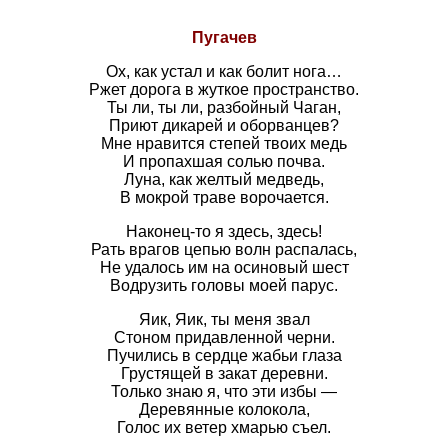
Пугачев
Ох, как устал и как болит нога…
Ржет дорога в жуткое пространство.
Ты ли, ты ли, разбойный Чаган,
Приют дикарей и оборванцев?
Мне нравится степей твоих медь
И пропахшая солью почва.
Луна, как желтый медведь,
В мокрой траве ворочается.
Наконец-то я здесь, здесь!
Рать врагов цепью волн распалась,
Не удалось им на осиновый шест
Водрузить головы моей парус.
Яик, Яик, ты меня звал
Стоном придавленной черни.
Пучились в сердце жабьи глаза
Грустящей в закат деревни.
Только знаю я, что эти избы —
Деревянные колокола,
Голос их ветер хмарью съел.