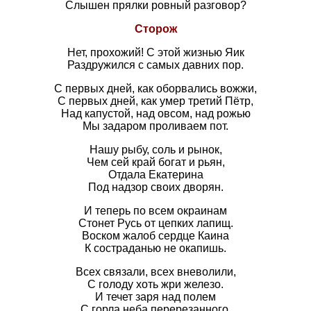
Слышен прялки ровный разговор?
Сторож
Нет, прохожий! С этой жизнью Яик
Раздружился с самых давних пор.
С первых дней, как оборвались вожжи,
С первых дней, как умер третий Пётр,
Над капустой, над овсом, над рожью
Мы задаром проливаем пот.
Нашу рыбу, соль и рынок,
Чем сей край богат и рьян,
Отдала Екатерина
Под надзор своих дворян.
И теперь по всем окраинам
Стонет Русь от цепких лапищ.
Воском жалоб сердце Каина
К состраданью не окапишь.
Всех связали, всех вневолили,
С голоду хоть жри железо.
И течет заря над полем
С горла неба перерезанного.