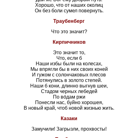
Хорошо, что от наших околиц
Он без боли сумел повернуть.
Траубенберг
Что это значит?
Кирпичников
Это значит то,
Что, если б
Наши избы были на колесах,
Мы впрягли бы в них своих коней
И гужом с солончаковых плесов
Потянулись в золото степей.
Наши б кони, длинно выгнув шеи,
Стадом черных лебедей
По во́дам ржи
Понесли нас, буйно хорошея,
В новый край, чтоб новой жизнью жить.
Казаки
Замучили! Загрызли, прохвосты!