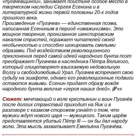
«пугачевщиной», занимает поистине особое место в
творческом наследии Сергея Есенина и в
литературной жизни первой половины 20-х годов
прошлого века.
Произведение «Пугачев» — единственная поэма,
написанная Есениным в период «имажинизма». Это
мощное творение, пронизанное шекспировским
накалом страстей, поражает читателей своей
необычностью и способно шокировать смелыми
образами. Под воздействием революционного
преклонения перед самой идеей народного бунта поэт
преображает Пугачева в наследника Пётра Великого,
который олицетворяет взыскаемую недовольную
Волгу и свободолюбивый Урал. Пугачев встречает свою
судьбу на эшафоте, однако его революционные подвиги
остаются живыми. Есенин придает образу вождя
народного бунта величие «героя наших дней».
🌾📜
Сюжет:
мечтающий о воле крестьянин и воин Пугачёв
после долгих странствий приходит на Яик и в
разговоре с казаком-сторожем узнаёт о том, что
мужики ждут нового царя — мужицкого. Таким царём
представляется убитый Пётр III — он бы дал народу
волю. Эта мысль захватывает Емельяна Пугачёва.