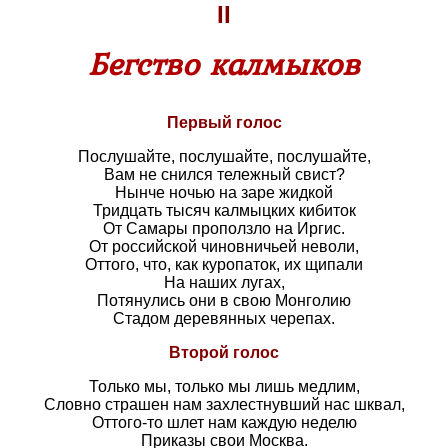
II
Бегство калмыков
Первый голос
Послушайте, послушайте, послушайте,
Вам не снился тележный свист?
Нынче ночью на заре жидкой
Тридцать тысяч калмыцких кибиток
От Самары проползло на Иргис.
От российской чиновничьей неволи,
Оттого, что, как куропаток, их щипали
На наших лугах,
Потянулись они в свою Монголию
Стадом деревянных черепах.
Второй голос
Только мы, только мы лишь медлим,
Словно страшен нам захлестнувший нас шквал,
Оттого-то шлет нам каждую неделю
Приказы свои Москва.