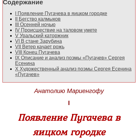
Содержание
I
Появление Пугачева в яицком городке
II
Бегство калмыков
III
Осенней ночью
IV
Происшествие на таловом умете
V
Уральский каторжник
VI
В стане Зарубина
VII
Ветер качает рожь
VIII
Конец Пугачева
IX
Описание и анализ поэмы «Пугачев» Сергея
Есенина
X
Художественный анализ поэмы Сергея Есенина
«Пугачев»
Анатолию Мариенгофу
I
Появление Пугачева в
яицком городке