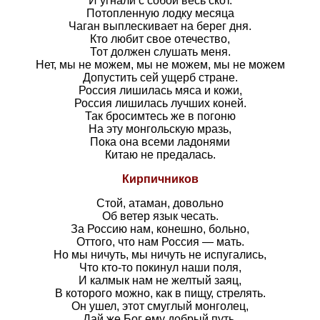
И угнали с собой весь скот.
Потопленную лодку месяца
Чаган выплескивает на берег дня.
Кто любит свое отечество,
Тот должен слушать меня.
Нет, мы не можем, мы не можем, мы не можем
Допустить сей ущерб стране.
Россия лишилась мяса и кожи,
Россия лишилась лучших коней.
Так бросимтесь же в погоню
На эту монгольскую мразь,
Пока она всеми ладонями
Китаю не предалась.
Кирпичников
Стой, атаман, довольно
Об ветер язык чесать.
За Россию нам, конешно, больно,
Оттого, что нам Россия — мать.
Но мы ничуть, мы ничуть не испугались,
Что кто-то покинул наши поля,
И калмык нам не желтый заяц,
В которого можно, как в пищу, стрелять.
Он ушел, этот смуглый монголец,
Дай же Бог ему добрый путь.