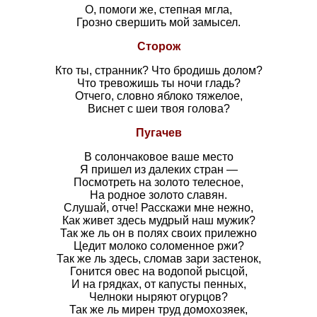
О, помоги же, степная мгла,
Грозно свершить мой замысел.
Сторож
Кто ты, странник? Что бродишь долом?
Что тревожишь ты ночи гладь?
Отчего, словно яблоко тяжелое,
Виснет с шеи твоя голова?
Пугачев
В солончаковое ваше место
Я пришел из далеких стран —
Посмотреть на золото телесное,
На родное золото славян.
Слушай, отче! Расскажи мне нежно,
Как живет здесь мудрый наш мужик?
Так же ль он в полях своих прилежно
Цедит молоко соломенное ржи?
Так же ль здесь, сломав зари застенок,
Гонится овес на водопой рысцой,
И на грядках, от капусты пенных,
Челноки ныряют огурцов?
Так же ль мирен труд домохозяек,