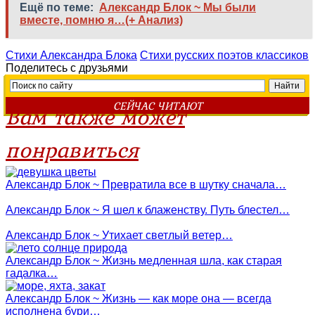
Ещё по теме:
Александр Блок ~ Мы были
вместе, помню я…(+ Анализ)
Стихи Александра Блока
Стихи русских поэтов классиков
Поделитесь с друзьями
СЕЙЧАС ЧИТАЮТ
Вам также может
понравиться
Александр Блок ~ Превратила все в шутку сначала…
Александр Блок ~ Я шел к блаженству. Путь блестел…
Александр Блок ~ Утихает светлый ветер…
Александр Блок ~ Жизнь медленная шла, как старая
гадалка…
Александр Блок ~ Жизнь — как море она — всегда
исполнена бури…