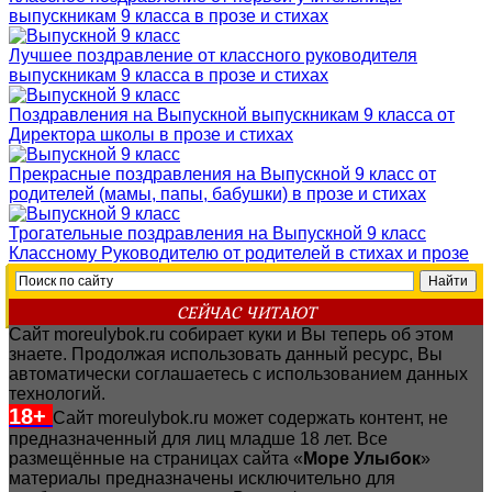
выпускникам 9 класса в прозе и стихах
Лучшее поздравление от классного руководителя
выпускникам 9 класса в прозе и стихах
Поздравления на Выпускной выпускникам 9 класса от
Директора школы в прозе и стихах
Прекрасные поздравления на Выпускной 9 класс от
родителей (мамы, папы, бабушки) в прозе и стихах
Трогательные поздравления на Выпускной 9 класс
Классному Руководителю от родителей в стихах и прозе
СЕЙЧАС ЧИТАЮТ
Сайт moreulybok.ru собирает куки и Вы теперь об этом
знаете. Продолжая использовать данный ресурс, Вы
автоматически соглашаетесь с использованием данных
технологий.
18+
Сайт moreulybok.ru может содержать контент, не
предназначенный для лиц младше 18 лет.
Все
размещённые на страницах сайта «
Море Улыбок
»
материалы предназначены исключительно для