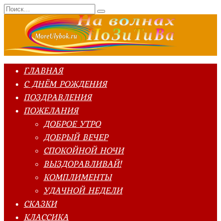
Перейти
Search
к
for:
содержанию
ГЛАВНАЯ
С ДНЁМ РОЖДЕНИЯ
ПОЗДРАВЛЕНИЯ
ПОЖЕЛАНИЯ
ДОБРОЕ УТРО
ДОБРЫЙ ВЕЧЕР
СПОКОЙНОЙ НОЧИ
ВЫЗДОРАВЛИВАЙ!
КОМПЛИМЕНТЫ
УДАЧНОЙ НЕДЕЛИ
СКАЗКИ
КЛАССИКА