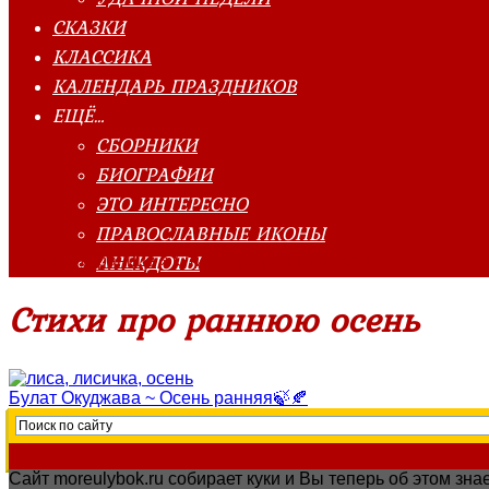
СКАЗКИ
КЛАССИКА
КАЛЕНДАРЬ ПРАЗДНИКОВ
ЕЩЁ…
СБОРНИКИ
БИОГРАФИИ
ЭТО ИНТЕРЕСНО
ПРАВОСЛАВНЫЕ ИКОНЫ
АНЕКДОТЫ
Главная страница
»
Стихи про раннюю осень
Стихи про раннюю осень
Булат Окуджава ~ Осень ранняя🍃🍂
Сайт moreulybok.ru собирает куки и Вы теперь об этом з