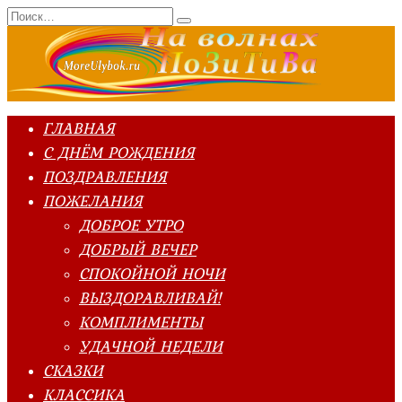
Перейти
Search
к
for:
содержанию
ГЛАВНАЯ
С ДНЁМ РОЖДЕНИЯ
ПОЗДРАВЛЕНИЯ
ПОЖЕЛАНИЯ
ДОБРОЕ УТРО
ДОБРЫЙ ВЕЧЕР
СПОКОЙНОЙ НОЧИ
ВЫЗДОРАВЛИВАЙ!
КОМПЛИМЕНТЫ
УДАЧНОЙ НЕДЕЛИ
СКАЗКИ
КЛАССИКА