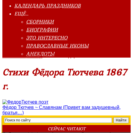
КАЛЕНДАРЬ ПРАЗДНИКОВ
ЕЩЁ…
СБОРНИКИ
БИОГРАФИИ
ЭТО ИНТЕРЕСНО
ПРАВОСЛАВНЫЕ ИКОНЫ
АНЕКДОТЫ
Главная страница
»
Стихи Фёдора Тютчева 1867 г.
Стихи Фёдора Тютчева 1867
г.
Фёдор Тютчев ~ Славянам (Привет вам задушевный,
братья…)
СЕЙЧАС ЧИТАЮТ