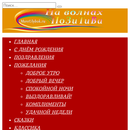
Перейти
Search
к
for:
содержанию
ГЛАВНАЯ
С ДНЁМ РОЖДЕНИЯ
ПОЗДРАВЛЕНИЯ
ПОЖЕЛАНИЯ
ДОБРОЕ УТРО
ДОБРЫЙ ВЕЧЕР
СПОКОЙНОЙ НОЧИ
ВЫЗДОРАВЛИВАЙ!
КОМПЛИМЕНТЫ
УДАЧНОЙ НЕДЕЛИ
СКАЗКИ
КЛАССИКА