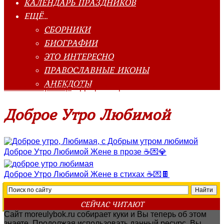
КАЛЕНДАРЬ ПРАЗДНИКОВ
ЕЩЁ…
СБОРНИКИ
БИОГРАФИИ
ЭТО ИНТЕРЕСНО
ПРАВОСЛАВНЫЕ ИКОНЫ
АНЕКДОТЫ
Главная страница
»
Доброе Утро Любимой
Доброе Утро Любимой
Доброе Утро Любимой Жене в прозе ☕💌💎
Доброе Утро Любимой Жене в стихах ☕💌🍫
СЕЙЧАС ЧИТАЮТ
Сайт moreulybok.ru собирает куки и Вы теперь об этом
знаете. Продолжая использовать данный ресурс, Вы