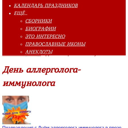
КАЛЕНДАРЬ ПРАЗДНИКОВ
ЕЩЁ…
СБОРНИКИ
БИОГРАФИИ
ЭТО ИНТЕРЕСНО
ПРАВОСЛАВНЫЕ ИКОНЫ
АНЕКДОТЫ
Главная страница
»
День аллерголога-иммунолога
День аллерголога-
иммунолога
Поздравления с Днём аллерголога-иммунолога в прозе,