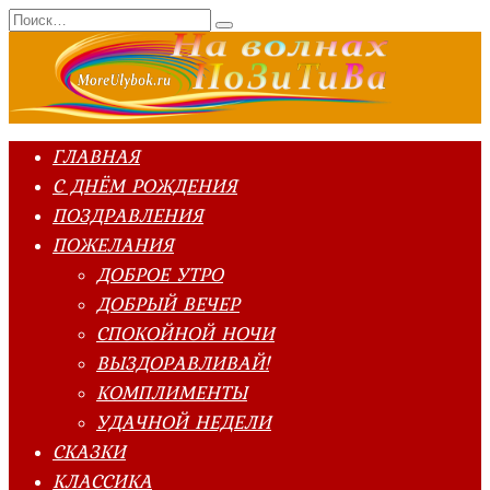
Перейти
Search
к
for:
содержанию
ГЛАВНАЯ
С ДНЁМ РОЖДЕНИЯ
ПОЗДРАВЛЕНИЯ
ПОЖЕЛАНИЯ
ДОБРОЕ УТРО
ДОБРЫЙ ВЕЧЕР
СПОКОЙНОЙ НОЧИ
ВЫЗДОРАВЛИВАЙ!
КОМПЛИМЕНТЫ
УДАЧНОЙ НЕДЕЛИ
СКАЗКИ
КЛАССИКА