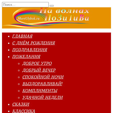
Перейти
Search
к
for:
содержанию
ГЛАВНАЯ
С ДНЁМ РОЖДЕНИЯ
ПОЗДРАВЛЕНИЯ
ПОЖЕЛАНИЯ
ДОБРОЕ УТРО
ДОБРЫЙ ВЕЧЕР
СПОКОЙНОЙ НОЧИ
ВЫЗДОРАВЛИВАЙ!
КОМПЛИМЕНТЫ
УДАЧНОЙ НЕДЕЛИ
СКАЗКИ
КЛАССИКА