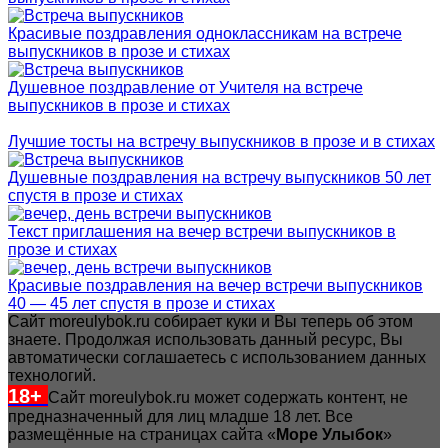
Красивые поздравления одноклассникам на встрече
выпускников в прозе и стихах
Душевное поздравление от Учителя на встрече
выпускников в прозе и стихах
Лучшие тосты на встречу выпускников в прозе и в стихах
Душевные поздравления на встречу выпускников 50 лет
спустя в прозе и стихах
Текст приглашения на вечер встречи выпускников в
прозе и стихах
Красивые поздравления на вечер встречи выпускников
40 — 45 лет спустя в прозе и стихах
Сайт moreulybok.ru собирает куки и Вы теперь об этом
знаете. Продолжая использовать данный ресурс, Вы
автоматически соглашаетесь с использованием данных
технологий.
18+
Сайт moreulybok.ru может содержать контент, не
предназначенный для лиц младше 18 лет.
Все
размещённые на страницах сайта «
Море Улыбок
»