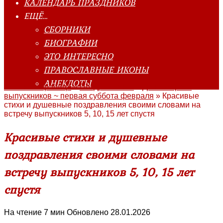
КАЛЕНДАРЬ ПРАЗДНИКОВ
ЕЩЁ…
СБОРНИКИ
БИОГРАФИИ
ЭТО ИНТЕРЕСНО
ПРАВОСЛАВНЫЕ ИКОНЫ
АНЕКДОТЫ
Главная страница
»
Поздравления
»
День встречи
выпускников ~ первая суббота февраля
»
Красивые
стихи и душевные поздравления своими словами на
встречу выпускников 5, 10, 15 лет спустя
Красивые стихи и душевные
поздравления своими словами на
встречу выпускников 5, 10, 15 лет
спустя
На чтение
7 мин
Обновлено
28.01.2026