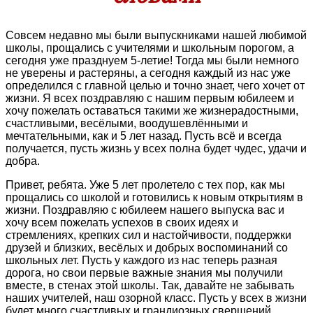
Совсем недавно мы были выпускниками нашей любимой
школы, прощались с учителями и школьным порогом, а
сегодня уже празднуем 5-летие! Тогда мы были немного
не уверены и растеряны, а сегодня каждый из нас уже
определился с главной целью и точно знает, чего хочет от
жизни. Я всех поздравляю с нашим первым юбилеем и
хочу пожелать оставаться такими же жизнерадостными,
счастливыми, весёлыми, воодушевлёнными и
мечтательными, как и 5 лет назад. Пусть всё и всегда
получается, пусть жизнь у всех полна будет чудес, удачи и
добра.
Привет, ребята. Уже 5 лет пролетело с тех пор, как мы
прощались со школой и готовились к новым открытиям в
жизни. Поздравляю с юбилеем нашего выпуска вас и
хочу всем пожелать успехов в своих идеях и
стремлениях, крепких сил и настойчивости, поддержки
друзей и близких, весёлых и добрых воспоминаний со
школьных лет. Пусть у каждого из нас теперь разная
дорога, но свои первые важные знания мы получили
вместе, в стенах этой школы. Так, давайте не забывать
наших учителей, наш озорной класс. Пусть у всех в жизни
будет много счастливых и грандиозных свершений,