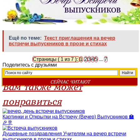
Ещё по теме:
Текст приглашения на вечер
встречи выпускников в прозе и стихах
Страницы ( 1 из 7 ):
1
2
3
4
5
...
7
Поделитесь с друзьями
СЕЙЧАС ЧИТАЮТ
Вам также может
понравиться
Картинки и Открытки на Встречу (Вечер) Выпускников 🏫
🎉🥂
Душевные поздравления Учителям на вечер встречи
выпускников в прозе и стихах