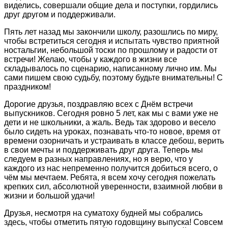
виделись, совершали общие дела и поступки, гордились
друг другом и поддерживали.
Пять лет назад мы закончили школу, разошлись по миру,
чтобы встретиться сегодня и испытать чувство приятной
ностальгии, небольшой тоски по прошлому и радости от
встречи! Желаю, чтобы у каждого в жизни все
складывалось по сценарию, написанному лично им. Мы
сами пишем свою судьбу, поэтому будьте внимательны! С
праздником!
Дорогие друзья, поздравляю всех с Днём встречи
выпускников. Сегодня ровно 5 лет, как мы с вами уже не
дети и не школьники, а жаль. Ведь так здорово и весело
было сидеть на уроках, познавать что-то новое, время от
времени озорничать и устраивать в классе дебош, верить
в свои мечты и поддерживать друг друга. Теперь мы
следуем в разных направлениях, но я верю, что у
каждого из нас непременно получится добиться всего, о
чём мы мечтаем. Ребята, я всем хочу сегодня пожелать
крепких сил, абсолютной уверенности, взаимной любви в
жизни и большой удачи!
Друзья, несмотря на суматоху будней мы собрались
здесь, чтобы отметить пятую годовщину выпуска! Совсем