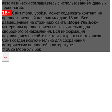
автоматически соглашаетесь с использованием данных
технологий.
18+
Сайт moreulybok.ru может содержать контент, не
предназначенный для лиц младше 18 лет.
Все
размещённые на страницах сайта «
Море Улыбок
»
материалы предназначены исключительно для
свободного ознакомления. Вся информация
находящаяся на сайте взята из открытых источников.
Сайт создан исключительно для сохранения
исторических ценностей в литературе.
© 2026 Море Улыбок