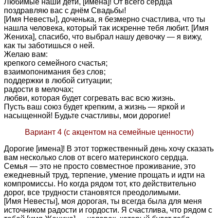
Любимые наши дети, [имена]! От всего сердца
поздравляю вас с днём Свадьбы!
[Имя Невесты], доченька, я безмерно счастлива, что ты
нашла человека, который так искренне тебя любит. [Имя
Жениха], спасибо, что выбрал нашу девочку — я вижу,
как ты заботишься о ней.
Желаю вам:
крепкого семейного счастья;
взаимопонимания без слов;
поддержки в любой ситуации;
радости в мелочах;
любви, которая будет согревать вас всю жизнь.
Пусть ваш союз будет крепким, а жизнь — яркой и
насыщенной! Будьте счастливы, мои дорогие!
Вариант 4 (с акцентом на семейные ценности)
Дорогие [имена]! В этот торжественный день хочу сказать
вам несколько слов от всего материнского сердца.
Семья — это не просто совместное проживание, это
ежедневный труд, терпение, умение прощать и идти на
компромиссы. Но когда рядом тот, кто действительно
дорог, все трудности становятся преодолимыми.
[Имя Невесты], моя дорогая, ты всегда была для меня
источником радости и гордости. Я счастлива, что рядом с