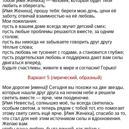
тобой [имя Жениха] — человек, который будет тебя
любить и оберегать.
[Имя Жениха], прошу тебя: береги мою дочь, цени её
заботу, отвечай взаимностью на её любовь.
Мои пожелания:
пусть в вашем доме всегда звучит детский смех;
пусть любые проблемы решаются вместе, за одним
столом;
пусть вы никогда не забываете говорить друг другу
тёплые слова;
пусть любовь не тускнеет с годами, а становится глубже;
пусть родительская любовь и поддержка дают вам силы
двигаться вперёд.
Будьте счастливы, живите в мире и согласии! Горько!
Вариант 5 (лирический, образный)
Мои дорогие [имена]! Сегодня вы похожи на две звезды,
которые нашли друг друга на ночном небе и решили
светить вместе — ярче, чем поодиночке.
[Имя Невесты], солнышко моё, ты всегда светилась
особым светом, а теперь рядом с тобой тот, кто помогает
этому свету сиять ещё ярче. [Имя Жениха], спасибо за то,
что стал для неё этим источником силы и вдохновения.
Желаю вам:
чтобы ваша любовь была вечной, как звёзды;