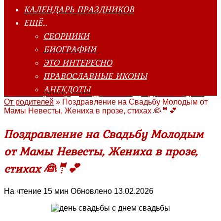
КАЛЕНДАРЬ ПРАЗДНИКОВ
ЕЩЁ…
СБОРНИКИ
БИОГРАФИИ
ЭТО ИНТЕРЕСНО
ПРАВОСЛАВНЫЕ ИКОНЫ
АНЕКДОТЫ
Главная страница
»
Поздравления
»
С Днём Свадьбы
»
От родителей
»
Поздравление на Свадьбу Молодым от
Мамы Невесты, Жениха в прозе, стихах 👰🤵💕
Поздравление на Свадьбу Молодым
от Мамы Невесты, Жениха в прозе,
стихах 👰🤵💕
На чтение
15 мин
Обновлено
13.02.2026