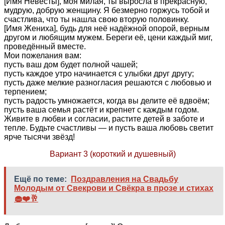
[Имя Невесты], моя милая, ты выросла в прекрасную,
мудрую, добрую женщину. Я безмерно горжусь тобой и
счастлива, что ты нашла свою вторую половинку.
[Имя Жениха], будь для неё надёжной опорой, верным
другом и любящим мужем. Береги её, цени каждый миг,
проведённый вместе.
Мои пожелания вам:
пусть ваш дом будет полной чашей;
пусть каждое утро начинается с улыбки друг другу;
пусть даже мелкие разногласия решаются с любовью и
терпением;
пусть радость умножается, когда вы делите её вдвоём;
пусть ваша семья растёт и крепнет с каждым годом.
Живите в любви и согласии, растите детей в заботе и
тепле. Будьте счастливы — и пусть ваша любовь светит
ярче тысячи звёзд!
Вариант 3 (короткий и душевный)
Ещё по теме:
Поздравления на Свадьбу
Молодым от Свекрови и Свёкра в прозе и стихах
🧁❤️🥂