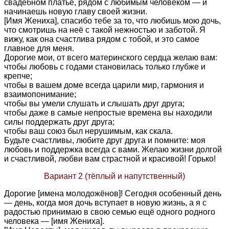
свадебном платье, рядом с любимым человеком — и
начинаешь новую главу своей жизни.
[Имя Жениха], спасибо тебе за то, что любишь мою дочь,
что смотришь на неё с такой нежностью и заботой. Я
вижу, как она счастлива рядом с тобой, и это самое
главное для меня.
Дорогие мои, от всего материнского сердца желаю вам:
чтобы любовь с годами становилась только глубже и
крепче;
чтобы в вашем доме всегда царили мир, гармония и
взаимопонимание;
чтобы вы умели слушать и слышать друг друга;
чтобы даже в самые непростые времена вы находили
силы поддержать друг друга;
чтобы ваш союз был нерушимым, как скала.
Будьте счастливы, любите друг друга и помните: моя
любовь и поддержка всегда с вами. Желаю жизни долгой
и счастливой, любви вам страстной и красивой! Горько!
Вариант 2 (тёплый и напутственный)
Дорогие [имена молодожёнов]! Сегодня особенный день
— день, когда моя дочь вступает в новую жизнь, а я с
радостью принимаю в свою семью ещё одного родного
человека — [имя Жениха].