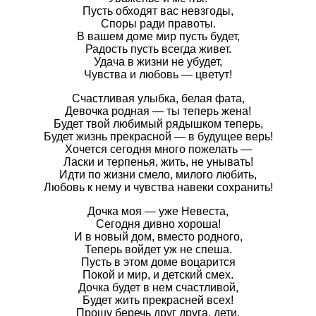
Пусть обходят вас невзгоды,
Споры ради правоты.
В вашем доме мир пусть будет,
Радость пусть всегда живет.
Удача в жизни не убудет,
Чувства и любовь — цветут!
Счастливая улыбка, белая фата,
Девочка родная — ты теперь жена!
Будет твой любимый рядышком теперь,
Будет жизнь прекрасной — в будущее верь!
Хочется сегодня много пожелать —
Ласки и терпенья, жить, не унывать!
Идти по жизни смело, милого любить,
Любовь к нему и чувства навеки сохранить!
Дочка моя — уже Невеста,
Сегодня дивно хороша!
И в новый дом, вместо родного,
Теперь войдет уж не спеша.
Пусть в этом доме воцарится
Покой и мир, и детский смех.
Дочка будет в нем счастливой,
Будет жить прекрасней всех!
Прошу беречь друг друга, дети,