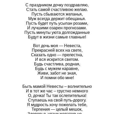
С праздником дочку поздравляю,
Стать самой счастливою желаю.
Пусть сбываются желанья,
Муж всегда держит обещанья.
Пусть будет путь усыпан розами,
И лучшими озарен прогнозами.
Пусть минуты уюта долгожданные
Будут в жизни самые главные!
Вот дочь моя — Невеста,
Прекрасней всех на свете,
Сказать одно — прелестна,
И вся искрится светом.
Будь счастлива, родная,
Будь с мужем наравне,
Живи, забот не зная,
И помни обо мне!
Быть мамой Невесты – волнительно
И в тот же час – грустно немного
О, дочка! Ты так ослепительна!
Ступаешь на свой путь-дорогу.
Я мудрость хочу пожелать тебе,
Терпения — целый мешок,
Здоровья, удачи желательно —