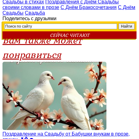
Свадьбы в стихах
Поздравления с Днём Свадьбы
своими словами в прозе
С Днём Бракосочетания
С Днём
Свадьбы
Свадьба
Поделитесь с друзьями
СЕЙЧАС ЧИТАЮТ
Вам также может
понравиться
Поздравление на Свадьбу от Бабушки внукам в прозе,