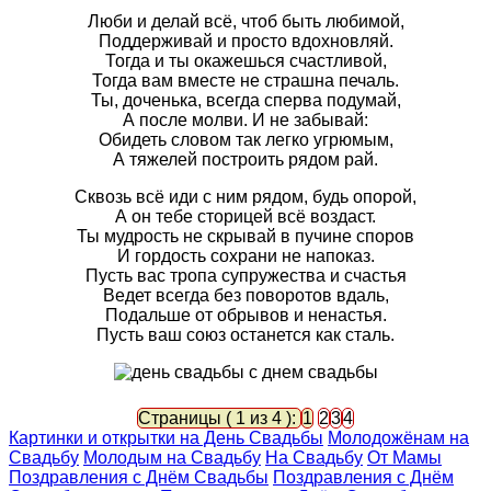
Люби и делай всё, чтоб быть любимой,
Поддерживай и просто вдохновляй.
Тогда и ты окажешься счастливой,
Тогда вам вместе не страшна печаль.
Ты, доченька, всегда сперва подумай,
А после молви. И не забывай:
Обидеть словом так легко угрюмым,
А тяжелей построить рядом рай.
Сквозь всё иди с ним рядом, будь опорой,
А он тебе сторицей всё воздаст.
Ты мудрость не скрывай в пучине споров
И гордость сохрани не напоказ.
Пусть вас тропа супружества и счастья
Ведет всегда без поворотов вдаль,
Подальше от обрывов и ненастья.
Пусть ваш союз останется как сталь.
Страницы ( 1 из 4 ):
1
2
3
4
Картинки и открытки на День Свадьбы
Молодожёнам на
Свадьбу
Молодым на Свадьбу
На Свадьбу
От Мамы
Поздравления с Днём Свадьбы
Поздравления с Днём