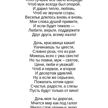
Чтоб муж всегда был опорой,
И дарил тепло, любовь,
Чтоб не звучали ссоры,
Веселье длилось вновь и вновь.
Мои слова душой примите,
И если будет тяжело —
Любите, верьте, поддержите
Друг друга, всему назло!
Дочь, красавица какая!
Начинаешь ты цвести,
Словно роза, что из рая
Можешь всех с ума свести!
Но ты помни, муж – святое,
Цени, люби и уважай!
Чтоб и первое, и второе
И десертом удивляй.
Ну а если же серьезно,
Пожелать хотим одно:
Счастья, радости, а слезы
Пусть будут только от кино!
Дочь моя ты дорогая,
Мчится мир как под галоп
Много слов удачных знаю,