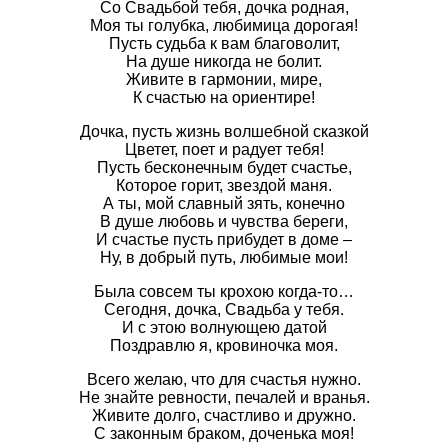
Со Свадьбой тебя, дочка родная,
Моя ты голубка, любимица дорогая!
Пусть судьба к вам благоволит,
На душе никогда не болит.
Живите в гармонии, мире,
К счастью на ориентире!
Дочка, пусть жизнь волшебной сказкой
Цветет, поет и радует тебя!
Пусть бесконечным будет счастье,
Которое горит, звездой маня.
А ты, мой славный зять, конечно
В душе любовь и чувства береги,
И счастье пусть прибудет в доме –
Ну, в добрый путь, любимые мои!
Была совсем ты крохою когда-то…
Сегодня, дочка, Свадьба у тебя.
И с этою волнующею датой
Поздравлю я, кровиночка моя.
Всего желаю, что для счастья нужно.
Не знайте ревности, печалей и вранья.
Живите долго, счастливо и дружно.
С законным браком, доченька моя!