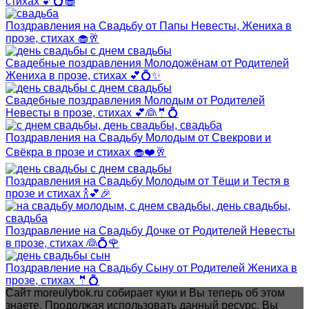
стихах 💕💍🧁
Поздравления на Свадьбу от Папы Невесты, Жениха в
прозе, стихах 🧁🥂
Свадебные поздравления Молодожёнам от Родителей
Жениха в прозе, стихах 💕💍✨
Свадебные поздравления Молодым от Родителей
Невесты в прозе, стихах 💕👰🤵💍
Поздравления на Свадьбу Молодым от Свекрови и
Свёкра в прозе и стихах 🧁❤️🥂
Поздравления на Свадьбу Молодым от Тёщи и Тестя в
прозе и стихах 🍾💕🎉
Поздравление на Свадьбу Дочке от Родителей Невесты
в прозе, стихах 👰💍🌹
Поздравление на Свадьбу Сыну от Родителей Жениха в
прозе, стихах 🤵💍
Сайт moreulybok.ru собирает куки и Вы теперь об этом
знаете. Продолжая использовать данный ресурс, Вы