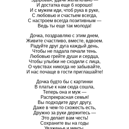
И достатка еще б хорошо!
И с мужем иди, чтоб рука в руке,
С любовью и счастьем всегда,
С настроем всегда позитивным —
Ведь ты еще так молода!
Дочка, поздравляю с этим днем,
Живите счастливо, вместе, вдвоем.
Радуйте друг дуга каждый день,
Чтобы не падала печали тень.
Любовью грейте души и сердца,
Чтобы улыбки не сходили с лица,
О чувствах никогда не забывайте,
И нас почаще в гости приглашайте!
Дочка будто бы с картинки
В платье к нам сюда сошла,
Теперь она и муж —
Распрекрасная семья!
Вы подходите друг другу,
Даже в чем-то схожесть есть,
Дружно за руки держитесь —
Это делает вам честь!
Сохраните вы на годы
Уваженье и мечты.