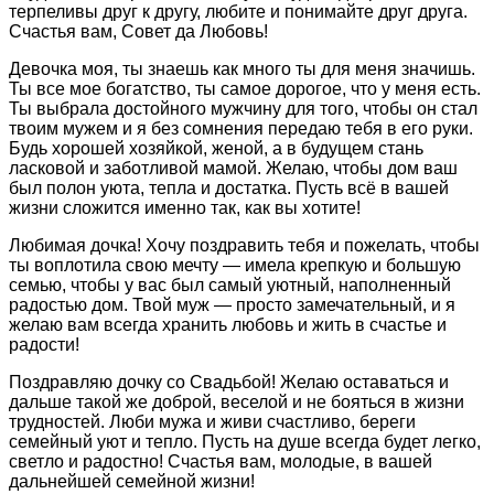
терпеливы друг к другу, любите и понимайте друг друга.
Счастья вам, Совет да Любовь!
Девочка моя, ты знаешь как много ты для меня значишь.
Ты все мое богатство, ты самое дорогое, что у меня есть.
Ты выбрала достойного мужчину для того, чтобы он стал
твоим мужем и я без сомнения передаю тебя в его руки.
Будь хорошей хозяйкой, женой, а в будущем стань
ласковой и заботливой мамой. Желаю, чтобы дом ваш
был полон уюта, тепла и достатка. Пусть всё в вашей
жизни сложится именно так, как вы хотите!
Любимая дочка! Хочу поздравить тебя и пожелать, чтобы
ты воплотила свою мечту — имела крепкую и большую
семью, чтобы у вас был самый уютный, наполненный
радостью дом. Твой муж — просто замечательный, и я
желаю вам всегда хранить любовь и жить в счастье и
радости!
Поздравляю дочку со Свадьбой! Желаю оставаться и
дальше такой же доброй, веселой и не бояться в жизни
трудностей. Люби мужа и живи счастливо, береги
семейный уют и тепло. Пусть на душе всегда будет легко,
светло и радостно! Счастья вам, молодые, в вашей
дальнейшей семейной жизни!