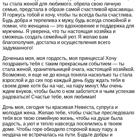
ты стала женой для любимого, обрела свою личную
семью, предстала в образе самой счастливой красавицы.
Я горжусь тобой и хочу, чтобы ты всегда была счастлива.
Будь добра и терпелива к мужу, будь всегда спокойной и
помни, что женщина — это вдохновение и поддержка для
мужчины. Я уверена, что ты настоящая хозяйка и
сможешь создать семейный уют. Я желаю вам
благополучия, достатка и осуществления всего
задуманного!
Доченька моя, моя гордость, моя принцесса! Хочу
поздравить тебя с таким прекрасным событием — ты
стала женой, хранительницей очага, настоящей хозяйкой.
Возможно, я еще не до конца поняла насколько ты стала
взрослой и до сих пор каждый день буду ждать тебя в
своем доме хотя бы на час, на пару минут. Мы очень
ждем внуков, чтобы было о ком заботится и чьим успехам
радоваться! Счастье тебе, моя любимая!
Дочь моя, сегодня ты красивая Невеста, супруга и
молодая жена. Желаю тебе, чтобы счастье преследовало
тебя все твою семейную жизнь, чтобы на душе была
радость, а уют и тепло навсегда поселились в твоем
доме. Чтобы горе обходило стороной вашу пару, а
неудача не встречалась на пути. Будьте добры и