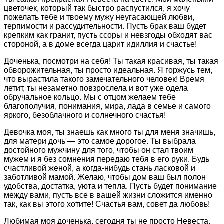
цветочек, который так быстро распустился, я хочу
пожелать тебе и твоему мужу неугасающей любви,
терпимости и рассудительности. Пусть брак ваш будет
крепким как гранит, пусть ссоры и невзгоды обходят вас
стороной, а в доме всегда царит идиллия и счастье!
Доченька, посмотри на себя! Ты такая красивая, ты такая
обворожительная, ты просто идеальная. Я горжусь тем,
что вырастила такого замечательного человек! Время
летит, ты незаметно повзрослела и вот уже одела
обручальное кольцо. Мы с отцом желаем тебе
благополучия, понимания, мира, лада в семье и самого
яркого, безоблачного и солнечного счастья!
Девочка моя, ты знаешь как много ты для меня значишь,
для матери дочь — это самое дорогое. Ты выбрала
достойного мужчину для того, чтобы он стал твоим
мужем и я без сомнения передаю тебя в его руки. Будь
счастливой женой, а когда-нибудь стань ласковой и
заботливой мамой. Желаю, чтобы дом ваш был полон
удобства, достатка, уюта и тепла. Пусть будет понимание
между вами, пусть все в вашей жизни сложится именно
так, как вы этого хотите! Счастья вам, совет да любовь!
Любимая моя доченька, сегодня ты не просто Невеста,