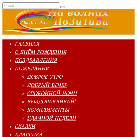
Перейти
Search
к
for:
содержанию
ГЛАВНАЯ
С ДНЁМ РОЖДЕНИЯ
ПОЗДРАВЛЕНИЯ
ПОЖЕЛАНИЯ
ДОБРОЕ УТРО
ДОБРЫЙ ВЕЧЕР
СПОКОЙНОЙ НОЧИ
ВЫЗДОРАВЛИВАЙ!
КОМПЛИМЕНТЫ
УДАЧНОЙ НЕДЕЛИ
СКАЗКИ
КЛАССИКА