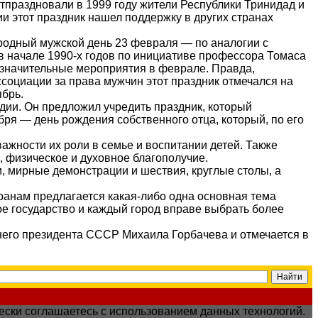
о отпраздновали в 1999 году жители Республики Тринидад и
ии этот праздник нашел поддержку в других странах
родный мужской день 23 февраля — по аналогии с
 начале 1990-х годов по инициативе профессора Томаса
езначительные мероприятия в феврале. Правда,
социации за права мужчин этот праздник отмечался на
ябрь.
дии. Он предложил учредить праздник, который
бря — день рождения собственного отца, который, по его
жности их роли в семье и воспитании детей. Также
, физическое и духовное благополучие.
, мирные демонстрации и шествия, круглые столы, а
транам предлагается какая-либо одна основная тема
ое государство и каждый город вправе выбрать более
днего президента СССР Михаила Горбачева и отмечается в
чески соглашаетесь с использованием данных технологий.