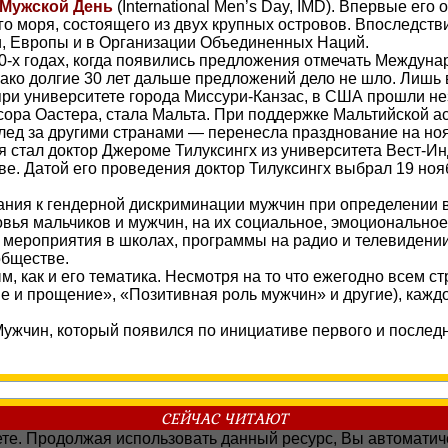
Мужской День
(International Men’s Day, IMD). Впервые ег
го моря, состоящего из двух крупных островов. Впоследств
и, Европы и в Организации Объединенных Наций.
0-х годах, когда появились предложения отмечать Междуна
о долгие 30 лет дальше предложений дело не шло. Лишь в
при университете города Миссури-Канзас, в США прошли н
ра Оастера, стала Мальта. При поддержке Мальтийской ас
лед за другими странами — перенесла празднование на но
стал доктор Джероме Тилуксингх из университета Вест-Ин
е. Датой его проведения доктор Тилуксингх выбрал 19 ноя
ия к гендерной дискриминации мужчин при определении ва
вья мальчиков и мужчин, на их социальное, эмоциональное
 мероприятия в школах, программы на радио и телевидении
обществе.
, как и его тематика. Несмотря на то что ежегодно всем с
е и прощение», «Позитивная роль мужчин» и другие), кажд
 Мужчин, который появился по инициативе первого и после
СЕЙЧАС ЧИТАЮТ
наете. Продолжая использовать данный ресурс, Вы автомати