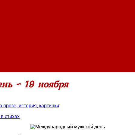
кой День ~ 19 ноября
ь ~ 19 ноября
прозе, история, картинки
в стихах