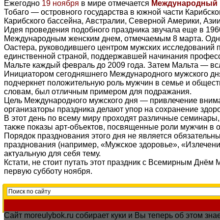
Ежегодно
19 ноября
в мире отмечается
Международный 
Тобаго — островного государства в южной части Карибско
Карибского бассейна, Австралии, Северной Америки, Ази
Идея проведения подобного праздника звучала еще в 196
Международным женским днем, отмечаемым 8 марта. Однак
Оастера, руководившего центром мужских исследований 
единственной страной, поддержавшей начинания профессо
Мальте каждый февраль до 2009 года. Затем Мальта — вс
Инициатором сегодняшнего Международного мужского дня 
подчеркнет положительную роль мужчин в семье и обществ
словам, был отличным примером для подражания.
Цель Международного мужского дня — привлечение вниман
организаторы праздника делают упор на сохранение здоро
В этот день по всему миру проходят различные семинары,
также показы арт-объектов, посвященные роли мужчин в 
Порядок празднования этого дня не является обязательным
празднования (например, «Мужское здоровье», «Излечени
актуальную для себя тему.
Кстати, не стоит путать этот праздник с Всемирным Днём
первую субботу ноября.
Сайт moreulybok.ru собирает куки и Вы теперь об этом з