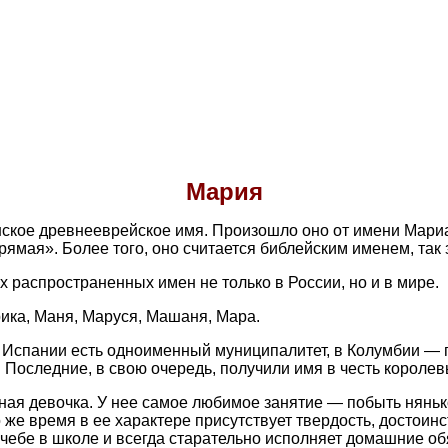
Мария
кое древнееврейское имя. Произошло оно от имени Мариам
ямая». Более того, оно считается библейским именем, так 
 распространенных имен не только в России, но и в мире.
ика, Маня, Маруся, Машаня, Мара.
В Испании есть одноименный муниципалитет, в Колумбии — 
Последние, в свою очередь, получили имя в честь корол
ая девочка. У нее самое любимое занятие — побыть нянько
же время в ее характере присутствует твердость, достоинст
учебе в школе и всегда старательно исполняет домашние об