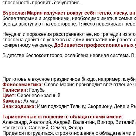
способность проявить сочувствие.
Взрослая Мария излучает вокруг себя тепло, ласку, в
более теплыми и искренними, необходимо иметь в семье х
всегда выступают на ее стороне. Тяжело переживает неве
Неудачи и поражения расстраивают ее, но трагедии из этог
способна добиться успехов на административной работе с
конкретному человеку.
Добивается профессиональных ус
В детстве беспокоит горло, ослаблена нервная система. В 
Приготовьте вкусное праздничное блюдо, например, клубн
Фоносемантика:
Слово Мария производит впечатление че
Талисман:
Голубь
Цвет:
Сиренево-красный
Камень:
Алмаз
Знак зодиака:
Имя подходит Тельцу, Скорпиону, Деве и Р
Гармоничные отношения с обладателями имени:
Александр, Анатолий, Андрей, Валентин, Виктор, Виталий
Ростислав, Савелий, Семен, Федор
Придется потрудиться, строя отношения с обладателями и