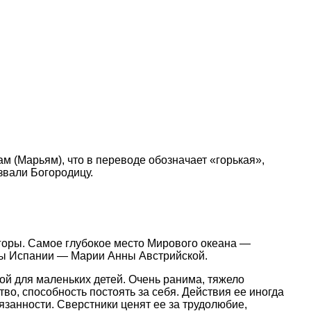
 (Марьям), что в переводе обозначает «горькая»,
звали Богородицу.
горы. Самое глубокое место Мирового океана —
евы Испании — Марии Анны Австрийской.
й для маленьких детей. Очень ранима, тяжело
во, способность постоять за себя. Действия ее иногда
язанности. Сверстники ценят ее за трудолюбие,