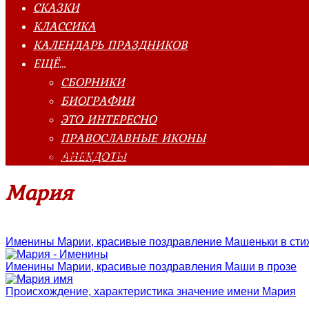
СКАЗКИ
КЛАССИКА
КАЛЕНДАРЬ ПРАЗДНИКОВ
ЕЩЁ…
СБОРНИКИ
БИОГРАФИИ
ЭТО ИНТЕРЕСНО
ПРАВОСЛАВНЫЕ ИКОНЫ
АНЕКДОТЫ
Главная страница
»
Поздравления
»
По именам
»
Мария
Мария
Именины Марии, красивые поздравление Машеньки в сти
Именины Марии, красивые поздравления Маши в прозе
Происхождение, характеристика значение имени Мария