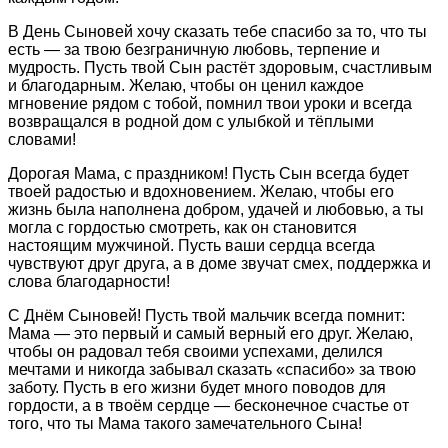
В День Сыновей хочу сказать тебе спасибо за то, что ты
есть — за твою безграничную любовь, терпение и
мудрость. Пусть твой Сын растёт здоровым, счастливым
и благодарным. Желаю, чтобы он ценил каждое
мгновение рядом с тобой, помнил твои уроки и всегда
возвращался в родной дом с улыбкой и тёплыми
словами!
Дорогая Мама, с праздником! Пусть Сын всегда будет
твоей радостью и вдохновением. Желаю, чтобы его
жизнь была наполнена добром, удачей и любовью, а ты
могла с гордостью смотреть, как он становится
настоящим мужчиной. Пусть ваши сердца всегда
чувствуют друг друга, а в доме звучат смех, поддержка и
слова благодарности!
С Днём Сыновей! Пусть твой мальчик всегда помнит:
Мама — это первый и самый верный его друг. Желаю,
чтобы он радовал тебя своими успехами, делился
мечтами и никогда забывал сказать «спасибо» за твою
заботу. Пусть в его жизни будет много поводов для
гордости, а в твоём сердце — бесконечное счастье от
того, что ты Мама такого замечательного Сына!