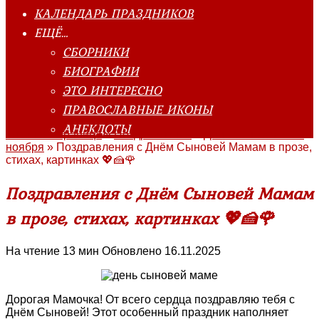
КАЛЕНДАРЬ ПРАЗДНИКОВ
ЕЩЁ…
СБОРНИКИ
БИОГРАФИИ
ЭТО ИНТЕРЕСНО
ПРАВОСЛАВНЫЕ ИКОНЫ
АНЕКДОТЫ
Главная страница
»
Поздравления
»
День сыновей ~ 22
ноября
»
Поздравления с Днём Сыновей Мамам в прозе,
стихах, картинках 💖🍰🌹
Поздравления с Днём Сыновей Мамам
в прозе, стихах, картинках 💖🍰🌹
На чтение
13 мин
Обновлено
16.11.2025
Дорогая Мамочка! От всего сердца поздравляю тебя с
Днём Сыновей! Этот особенный праздник наполняет