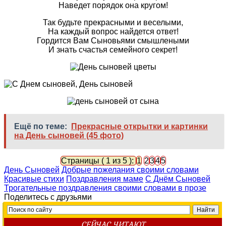
Наведет порядок она кругом!
Так будьте прекрасными и веселыми,
На каждый вопрос найдется ответ!
Гордится Вам Сыновьями смышлеными
И знать счастья семейного секрет!
Ещё по теме:
Прекрасные открытки и картинки
на День сыновей (45 фото)
Страницы ( 1 из 5 ):
1
2
3
4
5
День Сыновей
Добрые пожелания своими словами
Красивые стихи
Поздравления маме
С Днём Сыновей
Трогательные поздравления своими словами в прозе
Поделитесь с друзьями
СЕЙЧАС ЧИТАЮТ