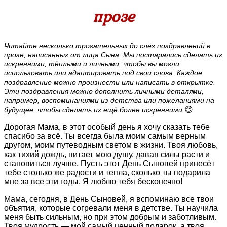
прозе
Читайте несколько трогательных до слёз поздравлений в
прозе, написанных от лица Сына. Мы постарались сделать их
искренними, тёплыми и личными, чтобы вы могли
использовать или адаптировать под свои слова. Каждое
поздравление можно произнести или написать в открытке.
Эти поздравления можно дополнить личными деталями,
например, воспоминаниями из детства или пожеланиями на
😊
будущее, чтобы сделать их ещё более искренними.
Дорогая Мама, в этот особый день я хочу сказать тебе
спасибо за всё. Ты всегда была моим самым верным
другом, моим путеводным светом в жизни. Твоя любовь,
как тихий дождь, питает мою душу, давая силы расти и
становиться лучше. Пусть этот День Сыновей принесёт
тебе столько же радости и тепла, сколько ты подарила
мне за все эти годы. Я люблю тебя бесконечно!
Мама, сегодня, в День Сыновей, я вспоминаю все твои
объятия, которые согревали меня в детстве. Ты научила
меня быть сильным, но при этом добрым и заботливым.
Твоя мудрость — мой самый ценный подарок, а твоя