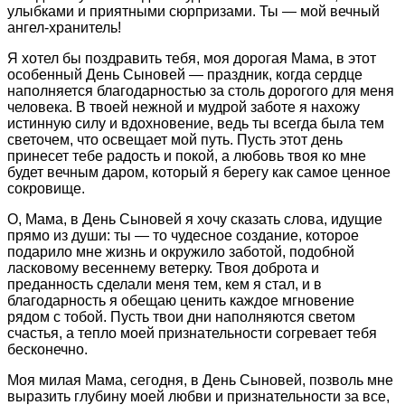
улыбками и приятными сюрпризами. Ты — мой вечный
ангел-хранитель!
Я хотел бы поздравить тебя, моя дорогая Мама, в этот
особенный День Сыновей — праздник, когда сердце
наполняется благодарностью за столь дорогого для меня
человека. В твоей нежной и мудрой заботе я нахожу
истинную силу и вдохновение, ведь ты всегда была тем
светочем, что освещает мой путь. Пусть этот день
принесет тебе радость и покой, а любовь твоя ко мне
будет вечным даром, который я берегу как самое ценное
сокровище.
О, Мама, в День Сыновей я хочу сказать слова, идущие
прямо из души: ты — то чудесное создание, которое
подарило мне жизнь и окружило заботой, подобной
ласковому весеннему ветерку. Твоя доброта и
преданность сделали меня тем, кем я стал, и в
благодарность я обещаю ценить каждое мгновение
рядом с тобой. Пусть твои дни наполняются светом
счастья, а тепло моей признательности согревает тебя
бесконечно.
Моя милая Мама, сегодня, в День Сыновей, позволь мне
выразить глубину моей любви и признательности за все,