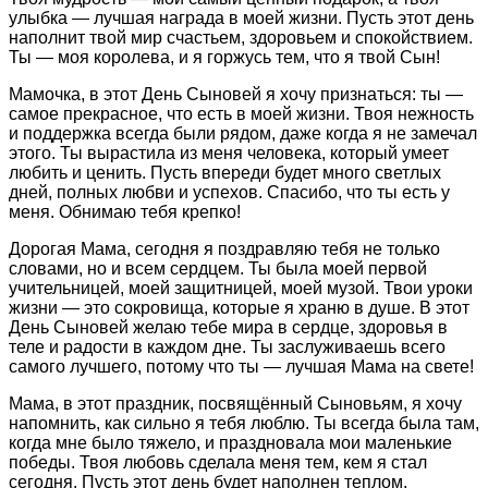
улыбка — лучшая награда в моей жизни. Пусть этот день
наполнит твой мир счастьем, здоровьем и спокойствием.
Ты — моя королева, и я горжусь тем, что я твой Сын!
Мамочка, в этот День Сыновей я хочу признаться: ты —
самое прекрасное, что есть в моей жизни. Твоя нежность
и поддержка всегда были рядом, даже когда я не замечал
этого. Ты вырастила из меня человека, который умеет
любить и ценить. Пусть впереди будет много светлых
дней, полных любви и успехов. Спасибо, что ты есть у
меня. Обнимаю тебя крепко!
Дорогая Мама, сегодня я поздравляю тебя не только
словами, но и всем сердцем. Ты была моей первой
учительницей, моей защитницей, моей музой. Твои уроки
жизни — это сокровища, которые я храню в душе. В этот
День Сыновей желаю тебе мира в сердце, здоровья в
теле и радости в каждом дне. Ты заслуживаешь всего
самого лучшего, потому что ты — лучшая Мама на свете!
Мама, в этот праздник, посвящённый Сыновьям, я хочу
напомнить, как сильно я тебя люблю. Ты всегда была там,
когда мне было тяжело, и праздновала мои маленькие
победы. Твоя любовь сделала меня тем, кем я стал
сегодня. Пусть этот день будет наполнен теплом,