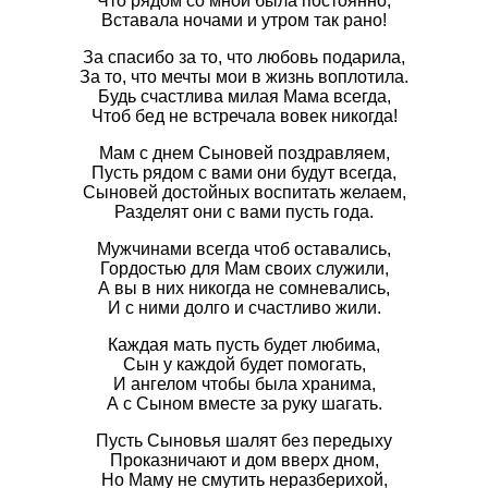
Что рядом со мной была постоянно,
Вставала ночами и утром так рано!
За спасибо за то, что любовь подарила,
За то, что мечты мои в жизнь воплотила.
Будь счастлива милая Мама всегда,
Чтоб бед не встречала вовек никогда!
Мам с днем Сыновей поздравляем,
Пусть рядом с вами они будут всегда,
Сыновей достойных воспитать желаем,
Разделят они с вами пусть года.
Мужчинами всегда чтоб оставались,
Гордостью для Мам своих служили,
А вы в них никогда не сомневались,
И с ними долго и счастливо жили.
Каждая мать пусть будет любима,
Сын у каждой будет помогать,
И ангелом чтобы была хранима,
А с Сыном вместе за руку шагать.
Пусть Сыновья шалят без передыху
Проказничают и дом вверх дном,
Но Маму не смутить неразберихой,