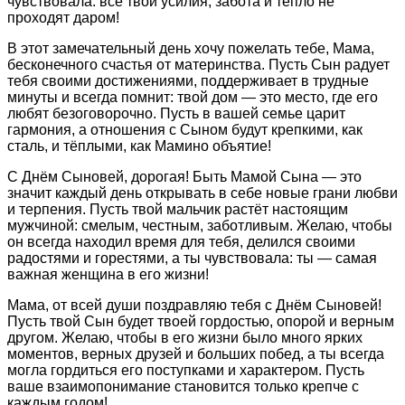
чувствовала: все твои усилия, забота и тепло не
проходят даром!
В этот замечательный день хочу пожелать тебе, Мама,
бесконечного счастья от материнства. Пусть Сын радует
тебя своими достижениями, поддерживает в трудные
минуты и всегда помнит: твой дом — это место, где его
любят безоговорочно. Пусть в вашей семье царит
гармония, а отношения с Сыном будут крепкими, как
сталь, и тёплыми, как Мамино объятие!
С Днём Сыновей, дорогая! Быть Мамой Сына — это
значит каждый день открывать в себе новые грани любви
и терпения. Пусть твой мальчик растёт настоящим
мужчиной: смелым, честным, заботливым. Желаю, чтобы
он всегда находил время для тебя, делился своими
радостями и горестями, а ты чувствовала: ты — самая
важная женщина в его жизни!
Мама, от всей души поздравляю тебя с Днём Сыновей!
Пусть твой Сын будет твоей гордостью, опорой и верным
другом. Желаю, чтобы в его жизни было много ярких
моментов, верных друзей и больших побед, а ты всегда
могла гордиться его поступками и характером. Пусть
ваше взаимопонимание становится только крепче с
каждым годом!