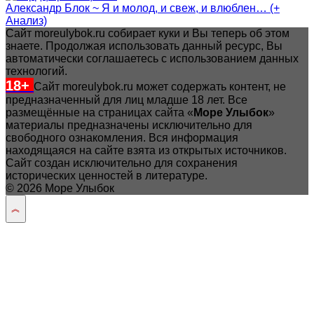
Александр Блок ~ Я и молод, и свеж, и влюблен… (+
Анализ)
Сайт moreulybok.ru собирает куки и Вы теперь об этом
знаете. Продолжая использовать данный ресурс, Вы
автоматически соглашаетесь с использованием данных
технологий.
18+
Сайт moreulybok.ru может содержать контент, не
предназначенный для лиц младше 18 лет.
Все
размещённые на страницах сайта «
Море Улыбок
»
материалы предназначены исключительно для
свободного ознакомления. Вся информация
находящаяся на сайте взята из открытых источников.
Сайт создан исключительно для сохранения
исторических ценностей в литературе.
© 2026 Море Улыбок