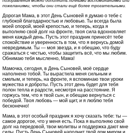
поздравления можно дополнить личными воспоминаниями или
пожеланиями, чтобы они стали ещё более трогательными.
Дорогая Мама, в этот День Сыновей я думаю о тебе с
глубокой благодарностью и любовью. Ты всегда была
моей опорой, моей крепостью, и теперь, когда я
выполняю свой долг на фронте, твоя сила вдохновляет
меня каждый день. Пусть этот праздник принесёт тебе
спокойствие и уверенность в том, что я вернусь домой
невредимым. Ты — моя звезда, и я обещаю, что буду
сражаться с честью, чтобы защитить всё, что мы любим.
Обнимаю тебя мысленно, Мама!
Мамочка, сегодня, в День Сыновей, моё сердце
наполнено тобой. Ты вырастила меня сильным и
смелым, и теперь, на фронте, я вспоминаю твои уроки
мужества и доброты. Пусть этот день будет для тебя
полон тепла и радости, несмотря на расстояние. Я
горжусь тем, что я твой сын, и обещаю вернуться с
победой. Твоя любовь — мой щит, и я люблю тебя
бесконечно!
Мама, в этот особый праздник я хочу сказать тебе: ты —
самое дорогое, что у меня есть. Пока я выполняю свой
долг на передовой, твои молитвы и поддержка дают мне
силы. Пусть День Сыновей наполнит твой дом миром и