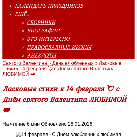
КАЛЕНДАРЬ ПРАЗДНИКОВ
ЕЩЁ…
СБОРНИКИ
БИОГРАФИИ
ЭТО ИНТЕРЕСНО
ПРАВОСЛАВНЫЕ ИКОНЫ
АНЕКДОТЫ
Главная страница
»
Поздравления
»
14 февраля ~ День
Святого Валентина ~ День влюбленных
»
Ласковые
стихи к 14 февраля 💘 с Днём святого Валентина
ЛЮБИМОЙ 👑
Ласковые стихи к 14 февраля 💘 с
Днём святого Валентина ЛЮБИМОЙ
👑
На чтение
6 мин
Обновлено
28.01.2026