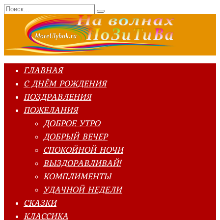
Перейти
Search
к
for:
содержанию
ГЛАВНАЯ
С ДНЁМ РОЖДЕНИЯ
ПОЗДРАВЛЕНИЯ
ПОЖЕЛАНИЯ
ДОБРОЕ УТРО
ДОБРЫЙ ВЕЧЕР
СПОКОЙНОЙ НОЧИ
ВЫЗДОРАВЛИВАЙ!
КОМПЛИМЕНТЫ
УДАЧНОЙ НЕДЕЛИ
СКАЗКИ
КЛАССИКА