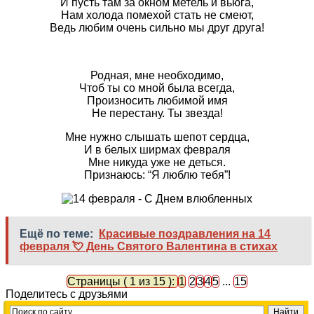
И пусть там за окном метель и вьюга,
Нам холода помехой стать не смеют,
Ведь любим очень сильно мы друг друга!
Родная, мне необходимо,
Чтоб ты со мной была всегда,
Произносить любимой имя
Не перестану. Ты звезда!
Мне нужно слышать шепот сердца,
И в белых ширмах февраля
Мне никуда уже не деться.
Признаюсь: “Я люблю тебя”!
Ещё по теме:
Красивые поздравления на 14
февраля 💘 День Святого Валентина в стихах
Страницы ( 1 из 15 ):
1
2
3
4
5
...
15
Поделитесь с друзьями