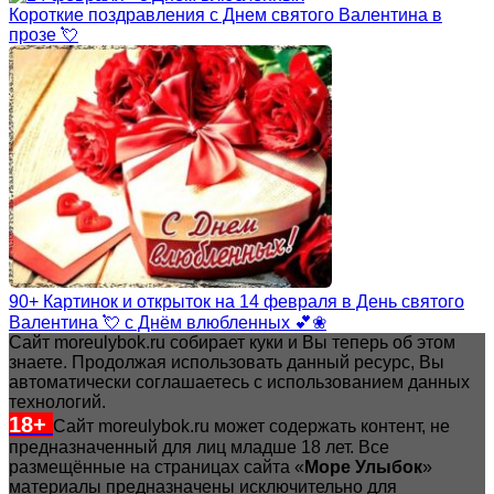
Короткие поздравления с Днем святого Валентина в
прозе 💘
90+ Картинок и открыток на 14 февраля в День святого
Валентина 💘 с Днём влюбленных 💕❀
Сайт moreulybok.ru собирает куки и Вы теперь об этом
знаете. Продолжая использовать данный ресурс, Вы
автоматически соглашаетесь с использованием данных
технологий.
18+
Сайт moreulybok.ru может содержать контент, не
предназначенный для лиц младше 18 лет.
Все
размещённые на страницах сайта «
Море Улыбок
»
материалы предназначены исключительно для