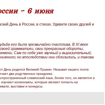
оссии ~ 6 июня
ий День в России, в стихах. Удивите своих друзей и
дьба его была чрезвычайно счастлива. В XI веке
й своей грамматики, свои прекрасные обороты,
ремени. Сам по себе уже звучный и выразительный,
ижного; но впоследствии они сблизились, и такова
этот День родился Великий Пушкин. Называя нашего поэта
ечает два родственных праздника.
спространенный славянский язык, более того, он является и
 изучают космонавты, которые желают попасть на
вали, выставки и конкурсы.