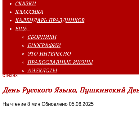
СКАЗКИ
КЛАССИКА
КАЛЕНДАРЬ ПРАЗДНИКОВ
ЕЩЁ…
СБОРНИКИ
БИОГРАФИИ
ЭТО ИНТЕРЕСНО
ПРАВОСЛАВНЫЕ ИКОНЫ
АНЕКДОТЫ
Главная страница
»
Поздравления
»
День Русского Языка
стихах
День Русского Языка, Пушкинский Ден
На чтение
8 мин
Обновлено
05.06.2025