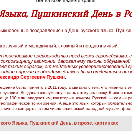
Нет на всей планете краше.
 Языка, Пушкинский День в Р
кновенные поздравления на День русского языка, Пушкинск
лагозвучный и мелодичный, сложный и неоднозначный.
 неоспоримое превосходство пред всеми европейскими: су
, сокровищницу гармонии, даровал ему законы обдуманно
збавя таким образом, от медленных усовершенствований в
одное наречие необходимо должно было отделиться от кн
ександр Сергеевич Пушкин
.
ешение было принято в 2011 году, а связано с тем, что именно в 
 лукавим. Воздавая заслуженную дань этому человеку, 6 июня отм
еще 100 млн. владеют им, как вторым языком. Русский — самый ра
еографической точки зрения. А еще это язык, который обязательно
личные концерты, в том числе славянской народной музыки, фести
ого Языка, Пушкинский День, в прозе, картинках