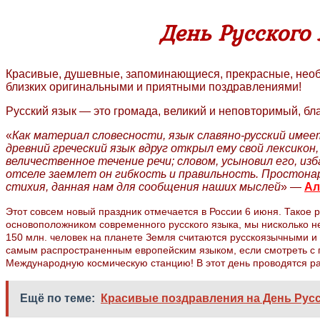
День Русского
Красивые, душевные, запоминающиеся, прекрасные, необы
близких оригинальными и приятными поздравлениями!
Русский язык — это громада, великий и неповторимый, б
«
Как материал словесности, язык славяно-русский имеет
древний греческий язык вдруг открыл ему свой лексикон
величественное течение речи; словом, усыновил его, и
отселе заемлет он гибкость и правильность. Простонар
стихия, данная нам для сообщения наших мыслей
» —
Ал
Этот совсем новый праздник отмечается в России 6 июня. Такое р
основоположником современного русского языка, мы нисколько не
150 млн. человек на планете Земля считаются русскоязычными и 
самым распространенным европейским языком, если смотреть с г
Международную космическую станцию! В этот день проводятся раз
Ещё по теме:
Красивые поздравления на День Русск